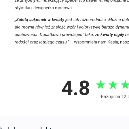
ze znajomymi, relaksujący spacer lub nawet mniej oficjalne
stylistka i designerka modowa
„
Zaletą sukienek w kwiaty
jest ich różnorodność. Można dob
ale można również znaleźć wzór i kolorystykę bardzo dynam
osobowości. Dodatkowo prawda jest taka, że
kwiaty nigdy n
radości oraz letniego czasu.”
– wspomniała nam Kasia, nasza 
4.8
★
★
Bazuje na 12 