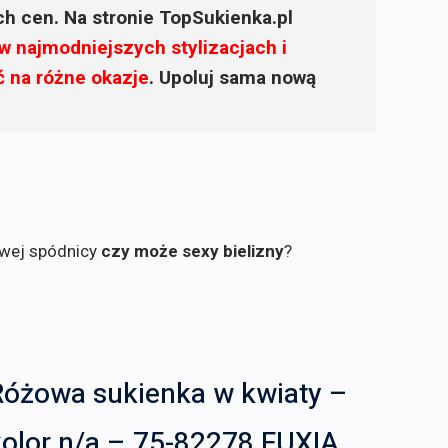
ich cen. Na stronie TopSukienka.pl
w najmodniejszych stylizacjach i
ć na różne okazje
. Upoluj sama nową
owej spódnicy
czy może sexy bielizny
?
Różowa sukienka w kwiaty –
kolor n/a – 75-82278 FUXIA