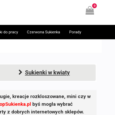
0
ki do pracy
Czerwona Sukienka
Porady
Sukienki w kwiaty
ugie, kreacje rozkloszowane, mini czy w
opSukienka.pl
byś mogła wybrać
ferty z dobrych internetowych sklepów.