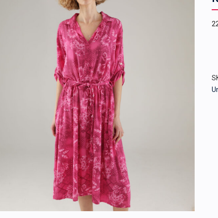
2
S
U