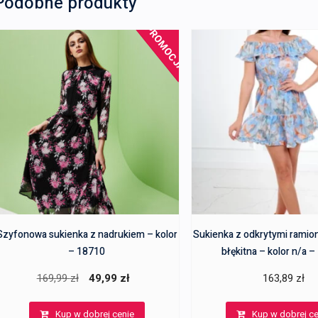
Podobne produkty
PROMOCJA!
Szyfonowa sukienka z nadrukiem – kolor
Sukienka z odkrytymi ramio
– 18710
błękitna – kolor n/a 
Pierwotna
Aktualna
169,99
zł
49,99
zł
163,89
zł
cena
cena
Kup w dobrej cenie
Kup w dobrej ce
wynosiła:
wynosi: