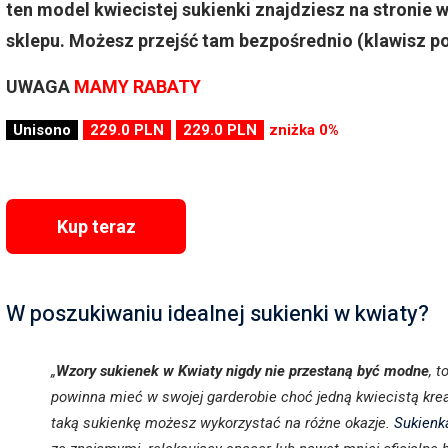
ten model kwiecistej sukienki znajdziesz na stroni
sklepu. Możesz przejść tam bezpośrednio (klawisz po
UWAGA
MAMY RABATY
Unisono
229.0 PLN
229.0 PLN
zniżka 0%
Kup teraz
W poszukiwaniu idealnej sukienki w kwiaty?
„
Wzory sukienek w Kwiaty nigdy nie przestaną być modne
, 
powinna mieć w swojej garderobie choć jedną kwiecistą krea
taką sukienkę możesz wykorzystać na różne okazje.
Sukienk