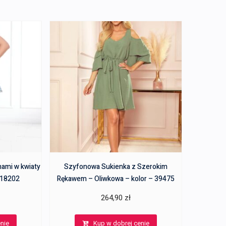
nami w kwiaty
Szyfonowa Sukienka z Szerokim
– 18202
Rękawem – Oliwkowa – kolor – 39475
264,90
zł
nie
Kup w dobrej cenie