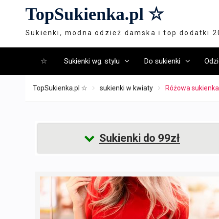
Skip
TopSukienka.pl ☆
to
content
Sukienki, modna odzież damska i top dodatki 
☆
Sukienki wg. stylu
Do sukienki
Odzi
TopSukienka.pl ☆
sukienki w kwiaty
Różowa sukienka 
Sukienki do 99zł