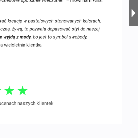
 biznesowe spotkanie wieczorne.”
– mówi nam Ania,
rać kreację w pastelowych stonowanych kolorach,
iczną, żywą, to pozwala dopasować styl do naszej
ie wyjdą z mody
, bo jest to symbol swobody,
wieloletnia klientka
★
★
★
ocenach naszych klientek