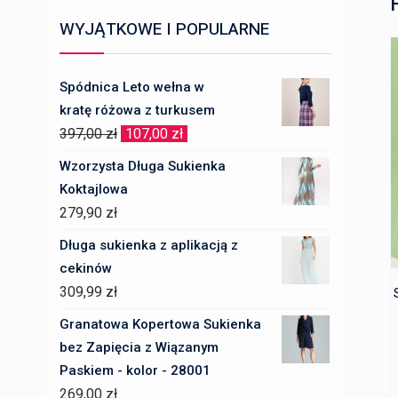
WYJĄTKOWE I POPULARNE
Spódnica Leto wełna w
kratę różowa z turkusem
Pierwotna
Aktualna
397,00
zł
107,00
zł
cena
cena
Wzorzysta Długa Sukienka
wynosiła:
wynosi:
Koktajlowa
397,00 zł.
107,00 zł.
279,90
zł
Długa sukienka z aplikacją z
cekinów
309,99
zł
Granatowa Kopertowa Sukienka
bez Zapięcia z Wiązanym
Paskiem - kolor - 28001
269,00
zł