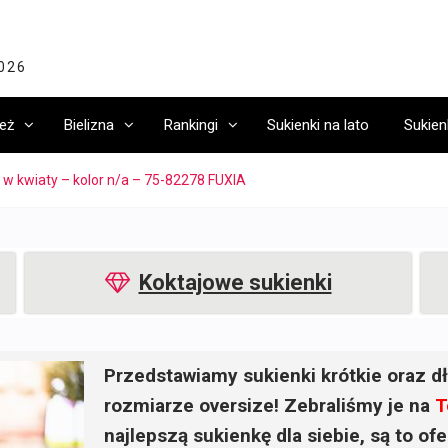
2026
eż
Bielizna
Rankingi
Sukienki na lato
Sukien
w kwiaty – kolor n/a – 75-82278 FUXIA
Koktajowe sukienki
Przedstawiamy sukienki krótkie oraz dł
rozmiarze oversize! Zebraliśmy je na
T
najlepszą sukienkę dla siebie, są to o