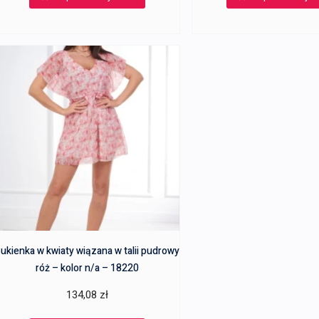
169,99 zł.
49,99 zł.
ukienka w kwiaty wiązana w talii pudrowy
róż – kolor n/a – 18220
134,08
zł