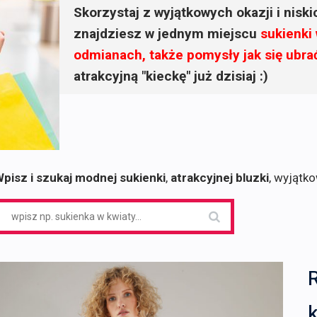
Skorzystaj z wyjątkowych okazji i nisk
znajdziesz w jednym miejscu
sukienki
odmianach, także pomysły jak się ubra
atrakcyjną "kieckę" już dzisiaj :)
pisz i szukaj modnej sukienki
,
atrakcyjnej bluzki
, wyjątk
earch
or: