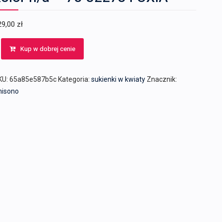
29,00
zł
Kup w dobrej cenie
KU:
65a85e587b5c
Kategoria:
sukienki w kwiaty
Znacznik:
nisono