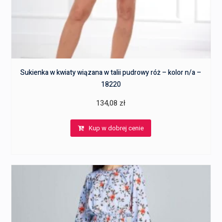
Sukienka w kwiaty wiązana w talii pudrowy róż – kolor n/a –
18220
134,08
zł
Kup w dobrej cenie