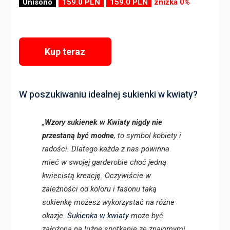
Unisono
159.0 PLN
159.0 PLN
zniżka 0%
Kup teraz
W poszukiwaniu idealnej sukienki w kwiaty?
„
Wzory sukienek w Kwiaty nigdy nie
przestaną być modne
, to symbol kobiety i
radości. Dlatego każda z nas powinna
mieć w swojej garderobie choć jedną
kwiecistą kreację. Oczywiście w
zależności od koloru i fasonu taką
sukienkę możesz wykorzystać na różne
okazje.
Sukienka w kwiaty
może być
założona na luźne spotkanie ze znajomymi,