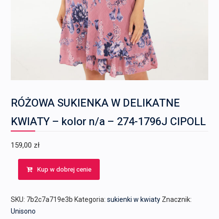
RÓŻOWA SUKIENKA W DELIKATNE
KWIATY – kolor n/a – 274-1796J CIPOLL
159,00
zł
Kup w dobrej cenie
SKU:
7b2c7a719e3b
Kategoria:
sukienki w kwiaty
Znacznik:
Unisono