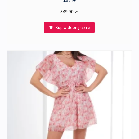
28914
349,90
zł
Kup w dobrej cenie