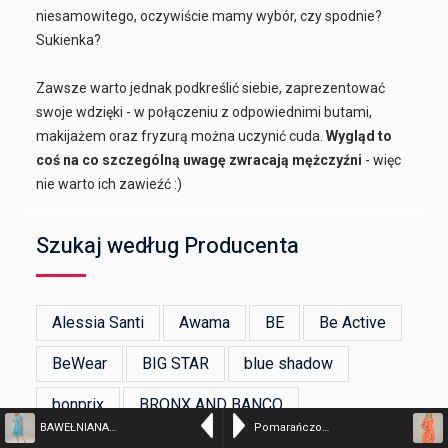
niesamowitego, oczywiście mamy wybór, czy spodnie?
Sukienka?
Zawsze warto jednak podkreślić siebie, zaprezentować
swoje wdzięki - w połączeniu z odpowiednimi butami,
makijażem oraz fryzurą można uczynić cuda.
Wygląd to
coś na co szczególną uwagę zwracają mężczyźni
- więc
nie warto ich zawieźć :)
Szukaj według Producenta
Alessia Santi
Awama
BE
Be Active
BeWear
BIG STAR
blue shadow
bonprix
BRONX AND BANCO
BAWEŁNIANA SUKIENKA W KWIATY – kolor n/a – 274-1796A TURCHE
Pomarańczowa sukienka z lnu – kolor n/a – 225-18388A ARANC
Devotion Twins
ERMANNO FIRENZE