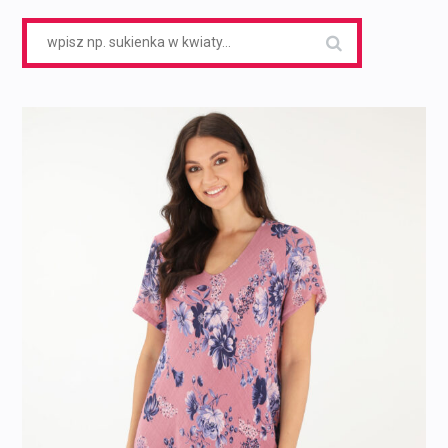
Search
for: