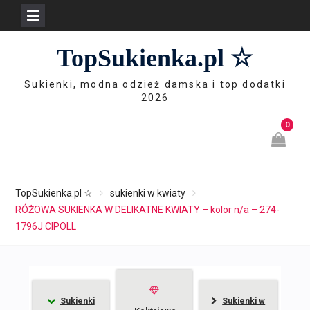
Skip
TopSukienka.pl ☆
to
content
Sukienki, modna odzież damska i top dodatki
2026
0
TopSukienka.pl ☆
sukienki w kwiaty
RÓŻOWA SUKIENKA W DELIKATNE KWIATY – kolor n/a – 274-
1796J CIPOLL
Sukienki
Sukienki w