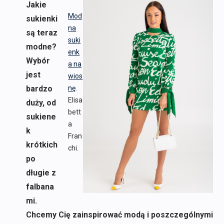
Jakie
Mod
sukienki
na
są teraz
suki
modne?
enk
Wybór
a na
jest
wios
bardzo
nę
.
Elisa
duży, od
bett
sukiene
a
k
Fran
krótkich
chi.
po
długie z
falbana
mi.
Chcemy Cię zainspirować modą i poszczególnymi