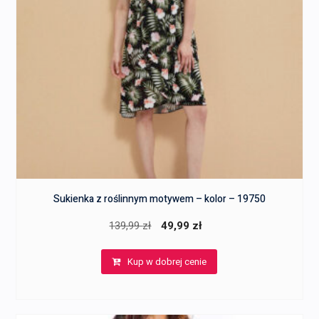
Sukienka z roślinnym motywem – kolor – 19750
Pierwotna
Aktualna
139,99
zł
49,99
zł
cena
cena
Kup w dobrej cenie
wynosiła:
wynosi:
139,99 zł.
49,99 zł.