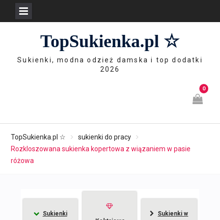
Skip
TopSukienka.pl ☆
to
content
Sukienki, modna odzież damska i top dodatki
2026
0
TopSukienka.pl ☆
sukienki do pracy
Rozkloszowana sukienka kopertowa z wiązaniem w pasie
różowa
Sukienki
Sukienki w