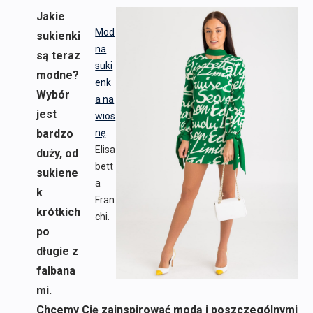
Jakie
Mod
sukienki
na
są teraz
suki
modne?
enk
Wybór
a na
jest
wios
bardzo
nę
.
Elisa
duży, od
bett
sukiene
a
k
Fran
krótkich
chi.
po
długie z
falbana
mi.
Chcemy Cię zainspirować modą i poszczególnymi