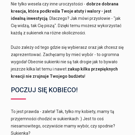
Nie tylko wesela czy inne uroczystości -
dobrze dobrana
kreacja, która podkreśla Twoje atuty i walory - jest
idealną inwestycją
. Dlaczego? Jak mówi przysłowie - "jak
Cię widzą, tak Cię piszą". Dzięki temu możesz wykorzystać
każdą z sukienek na różne okoliczności.
Dużo zależy od tego gdzie się wybierasz oraz jak chcesz się
zaprezentować. Zachęcamy by mieć wybór - to ogromna
wygoda! Obecnie sukienki nie są tak drogie jak to bywało
jeszcze kilka lat temu i nawet
zakup kilku przepięknych
kreacji nie zrujnuje Twojego budżetu
!
POCZUJ SIĘ KOBIECO!
To jest prawda - zaleta! Tak, tylko my kobiety, mamy tą
przyjemności chodzić w sukienkach :) Jest to coś
niesamowitego, oczywiście mamy wybór, czy spodnie?
Sukienka?