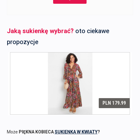
309,00 zł.
216,00 zł.
Jaką sukienkę wybrać?
oto ciekawe
propozycje
Może
PIĘKNA KOBIECA
SUKIENKA W KWIATY
?