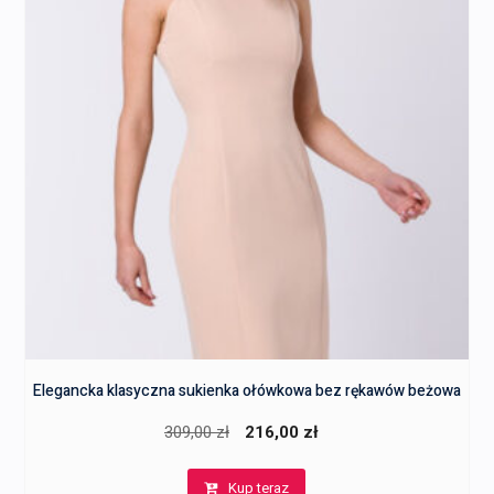
Elegancka klasyczna sukienka ołówkowa bez rękawów beżowa
Pierwotna
Aktualna
309,00
zł
216,00
zł
cena
cena
Kup teraz
wynosiła:
wynosi: