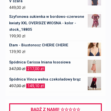
V szara
449,00
zł
Szyfonowa sukienka w bordowo-czerwone
kwiaty XXL OVERSIZE WIOSNA - kolor -
stock_18805
199,90
zł
Etam - Biustonosz CHERIE CHERIE
139,90
zł
Spódnica Carissa lniana łososiowa
Pierwotna
Aktualna
347,00
zł
217,00
zł
cena
cena
Spódnica Vinca wełna czekoladowy brąz
wynosiła:
wynosi:
Pierwotna
Aktualna
497,00
zł
149,10
zł
347,00 zł.
217,00 zł.
cena
cena
wynosiła:
wynosi:
497,00 zł.
149,10 zł.
BĄDŹ Z NAMI! ☆☆☆☆☆