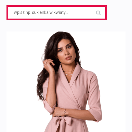
Search
for: