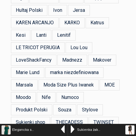
Hultaj Polski
Ivon
Jersa
KAREN ARCANJO
KARKO
Katrus
Kesi
Lanti
Lenitif
LE TRICOT PERUGIA
Lou Lou
LoveShackFancy
Madnezz
Makover
Marie Lund
marka niezdefiniowana
Marsala
Moda Size Plus Iwanek
MOE
Moodo
Nife
Numoco
Produkt Polski
Souza
Stylove
Sukienki.shop
THECADESS
TWINSET
Elegancka sukienka ołówkowa z dołem na zakładkę klasyczna zielona
Sukienka żakietowa z kołnierzem i paskiem w talii khaki
Unisono
Volcano