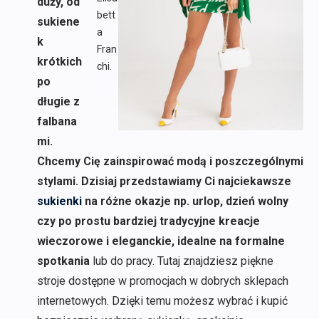
duży, od
bett
sukiene
a
k
Fran
krótkich
chi.
po
długie z
falbana
mi.
Chcemy Cię zainspirować modą i poszczególnymi
stylami. Dzisiaj przedstawiamy Ci najciekawsze
sukienki
na różne okazje np. urlop, dzień wolny
czy po prostu bardziej tradycyjne kreacje
wieczorowe i eleganckie, idealne na formalne
spotkania
lub do pracy. Tutaj znajdziesz piękne
stroje dostępne w promocjach w dobrych sklepach
internetowych. Dzięki temu możesz wybrać i kupić