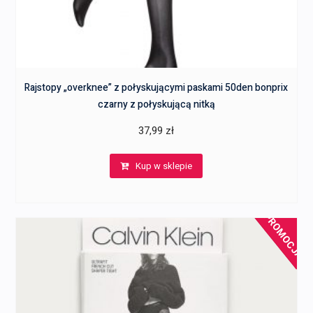
Rajstopy „overknee” z połyskującymi paskami 50den bonprix
czarny z połyskującą nitką
37,99
zł
Kup w sklepie
PROMOCJA!