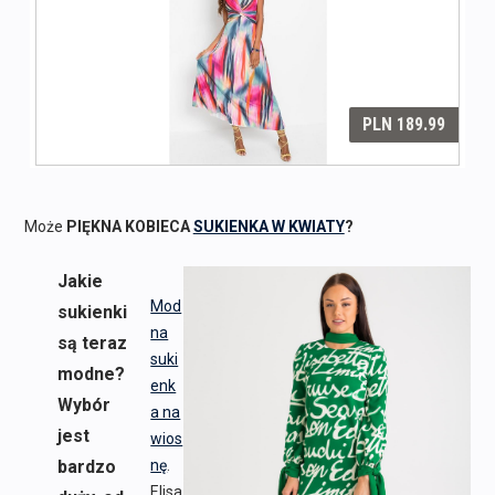
Może
PIĘKNA KOBIECA
SUKIENKA W KWIATY
?
Jakie
Mod
sukienki
na
są teraz
suki
modne?
enk
Wybór
a na
jest
wios
bardzo
nę
.
Elisa