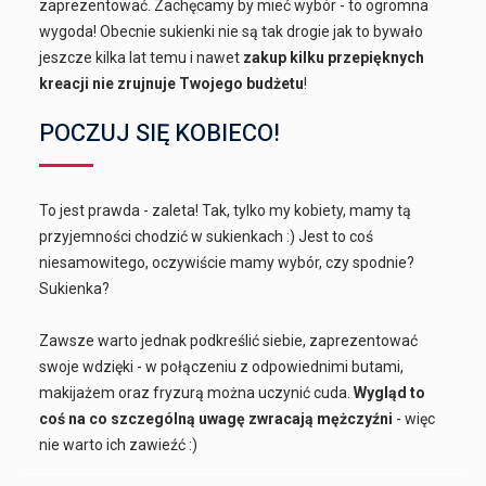
zaprezentować. Zachęcamy by mieć wybór - to ogromna
wygoda! Obecnie sukienki nie są tak drogie jak to bywało
jeszcze kilka lat temu i nawet
zakup kilku przepięknych
kreacji nie zrujnuje Twojego budżetu
!
POCZUJ SIĘ KOBIECO!
To jest prawda - zaleta! Tak, tylko my kobiety, mamy tą
przyjemności chodzić w sukienkach :) Jest to coś
niesamowitego, oczywiście mamy wybór, czy spodnie?
Sukienka?
Zawsze warto jednak podkreślić siebie, zaprezentować
swoje wdzięki - w połączeniu z odpowiednimi butami,
makijażem oraz fryzurą można uczynić cuda.
Wygląd to
coś na co szczególną uwagę zwracają mężczyźni
- więc
nie warto ich zawieźć :)