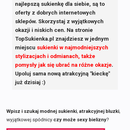
najlepszą sukienkę dla siebie, są to
oferty z dobrych internetowych
sklepów. Skorzystaj z wyjątkowych
okazji i niskich cen. Na stronie
TopSukienka.pl znajdziesz w jednym
miejscu
sukienki
w najmodniejszych
stylizacjach i odmianach, także
pomysły jak się ubrać na różne okazje
.
Upoluj sama nową atrakcyjną "kieckę"
już dzisiaj :)
Wpisz i szukaj modnej sukienki
,
atrakcyjnej bluzki
,
wyjątkowej spódnicy
czy może sexy bielizny
?