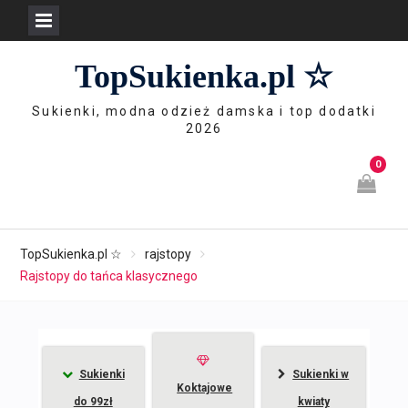
Skip
TopSukienka.pl ☆
to
content
Sukienki, modna odzież damska i top dodatki
2026
0
TopSukienka.pl ☆
rajstopy
Rajstopy do tańca klasycznego
Sukienki
Sukienki w
Koktajowe
do 99zł
kwiaty