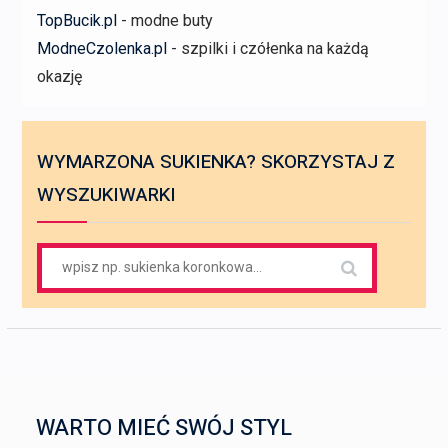
TopBucik.pl
- modne buty
ModneCzolenka.pl
- szpilki i czółenka na każdą
okazję
WYMARZONA SUKIENKA? SKORZYSTAJ Z
WYSZUKIWARKI
Search
for:
WARTO MIEĆ SWÓJ STYL