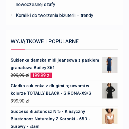
nowoczesnej szafy
Koraliki do tworzenia biżuterii – trendy
WYJĄTKOWE I POPULARNE
Sukienka damska midi jeansowa z paskiem
granatowa Bailey 361
Pierwotna
Aktualna
299,99
zł
199,99
zł
cena
cena
Gładka sukienka z długimi rękawami w
wynosiła:
wynosi:
kolorze TOTALLY BLACK - GIRONA-XS/S
299,99 zł.
199,99 zł.
399,90
zł
Success Biustonosz Nr5 - Klasyczny
Biustonosz Naturalny Z Koronki - 65D -
Surowy - Etam