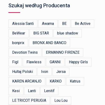
Szukaj według Producenta
Alessia Santi
Awama
BE
Be Active
BeWear
BIG STAR
blue shadow
bonprix
BRONX AND BANCO
Devotion Twins
ERMANNO FIRENZE
Figl
Flawless
GANNI
Happy Girls
Hultaj Polski
Ivon
Jersa
KAREN ARCANJO
KARKO
Katrus
Kesi
Lanti
Lenitif
LE TRICOT PERUGIA
Lou Lou