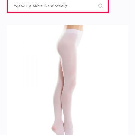
Search
for: