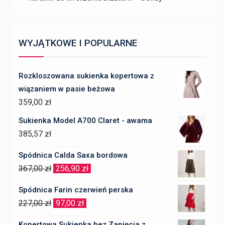
WYJĄTKOWE I POPULARNE
Rozkloszowana sukienka kopertowa z
wiązaniem w pasie beżowa
359,00
zł
Sukienka Model A700 Claret - awama
385,57
zł
Spódnica Calda Saxa bordowa
Pierwotna
Aktualna
367,00
zł
256,90
zł
cena
cena
Spódnica Farin czerwień perska
wynosiła:
wynosi:
Pierwotna
Aktualna
227,00
zł
97,00
zł
367,00 zł.
256,90 zł.
cena
cena
Kopertowa Sukienka bez Zapięcia z