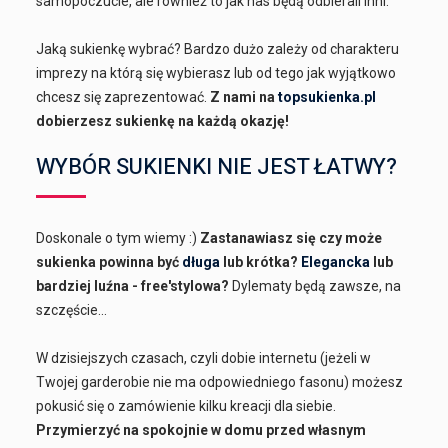
samopoczucie, ale również to jak nas będą odbierali inni.
Jaką sukienkę wybrać? Bardzo dużo zależy od charakteru
imprezy na którą się wybierasz lub od tego jak wyjątkowo
chcesz się zaprezentować.
Z nami na
topsukienka.pl
dobierzesz sukienkę na każdą okazję!
WYBÓR SUKIENKI NIE JEST ŁATWY?
Doskonale o tym wiemy :)
Zastanawiasz się czy może
sukienka powinna być
długa
lub krótka?
Elegancka
lub
bardziej luźna - free'stylowa?
Dylematy będą zawsze, na
szczęście...
W dzisiejszych czasach, czyli dobie internetu (jeżeli w
Twojej garderobie nie ma odpowiedniego fasonu) możesz
pokusić się o zamówienie kilku kreacji dla siebie.
Przymierzyć na spokojnie w domu przed własnym