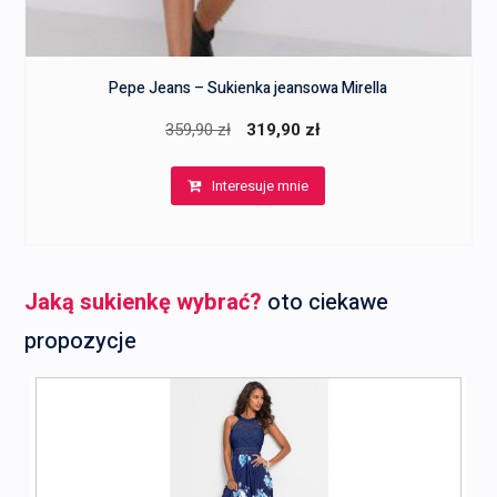
Pepe Jeans – Sukienka jeansowa Mirella
Pierwotna
Aktualna
359,90
zł
319,90
zł
cena
cena
Interesuje mnie
wynosiła:
wynosi:
359,90 zł.
319,90 zł.
Jaką sukienkę wybrać?
oto ciekawe
propozycje