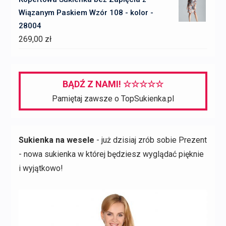
wynosiła:
wynosi:
Wiązanym Paskiem Wzór 108 - kolor -
227,00 zł.
97,00 zł.
28004
269,00
zł
BĄDŹ Z NAMI! ☆☆☆☆☆
Pamiętaj zawsze o TopSukienka.pl
Sukienka na wesele
- już dzisiaj zrób sobie Prezent
- nowa sukienka w której będziesz wyglądać pięknie
i wyjątkowo!