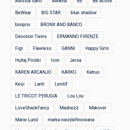
Alessia Santi
Awama
BE
Be Active
BeWear
BIG STAR
blue shadow
bonprix
BRONX AND BANCO
Devotion Twins
ERMANNO FIRENZE
Figl
Flawless
GANNI
Happy Girls
Hultaj Polski
Ivon
Jersa
KAREN ARCANJO
KARKO
Katrus
Kesi
Lanti
Lenitif
LE TRICOT PERUGIA
Lou Lou
LoveShackFancy
Madnezz
Makover
Marie Lund
marka niezdefiniowana