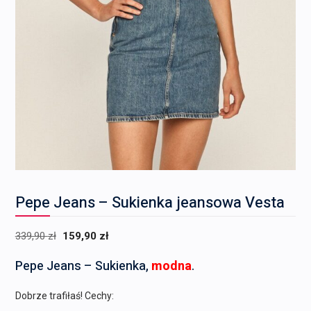
Pepe Jeans – Sukienka jeansowa Vesta
Pierwotna
Aktualna
339,90
zł
159,90
zł
cena
cena
Pepe Jeans – Sukienka,
modna
.
wynosiła:
wynosi:
339,90 zł.
159,90 zł.
Dobrze trafiłaś! Cechy: