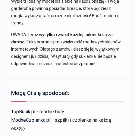
Wybierz idealny model dla siebie na każdą okazję - Twoja
garderoba powinna posiadać kreacje, które będziesz
mogła wykorzystać na różne okoliczności! Bądź modna i
trendy!
UWAGA: teraz
wysyłka i zwrot każdej sukienki są za
darmo
! Taką promocję ma większość modowych sklepów
internetowych. Dlatego zamów i ciesz się jej wyjątkowym
designem już dzisiaj. W sytuacji gdy sukienka nie będzie
odpowiednia, możesz ją odesłać bezpłatnie!
Mogą Ci się spodobać:
TopBucik.pl
- modne buty
ModneCzolenka.pl
- szpilki i czółenka na każdą
okazję