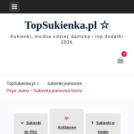
Skip
TopSukienka.pl ☆
to
content
Sukienki, modna odzież damska i top dodatki
2026
0
TopSukienka.pl ☆
sukienki jeansowe
Pepe Jeans – Sukienka jeansowa Vesta
Sukienki
Sukienki w
Koktajowe
do 99zł
kwiaty