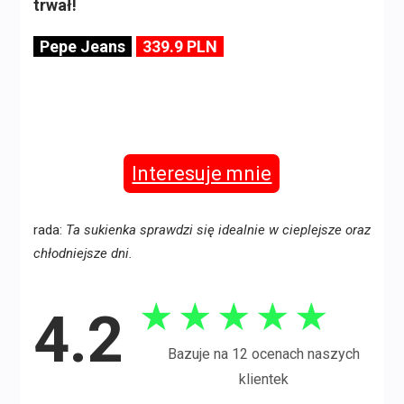
trwał!
Pepe Jeans
339.9 PLN
Interesuje mnie
rada:
Ta sukienka sprawdzi się idealnie w cieplejsze oraz
chłodniejsze dni.
★
★
★
★
★
4.2
Bazuje na 12 ocenach naszych
klientek