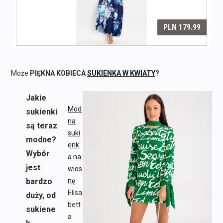
Może
PIĘKNA KOBIECA
SUKIENKA W KWIATY
?
Jakie
Mod
sukienki
na
są teraz
suki
modne?
enk
Wybór
a na
jest
wios
bardzo
nę
.
Elisa
duży, od
bett
sukiene
a