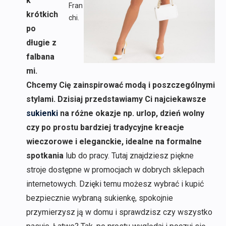
k
Fran
krótkich
chi.
po
długie z
falbana
mi.
Chcemy Cię zainspirować modą i poszczególnymi
stylami. Dzisiaj przedstawiamy Ci najciekawsze
sukienki
na różne okazje np. urlop, dzień wolny
czy po prostu bardziej tradycyjne kreacje
wieczorowe i eleganckie, idealne na formalne
spotkania
lub do pracy. Tutaj znajdziesz piękne
stroje dostępne w promocjach w dobrych sklepach
internetowych. Dzięki temu możesz wybrać i kupić
bezpiecznie wybraną sukienkę, spokojnie
przymierzysz ją w domu i sprawdzisz czy wszystko