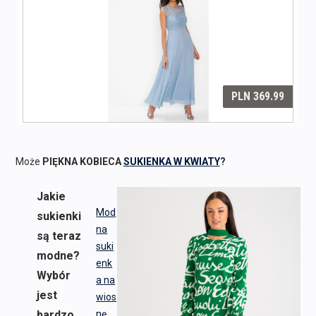
Może
PIĘKNA KOBIECA
SUKIENKA W KWIATY
?
Jakie
Mod
sukienki
na
są teraz
suki
modne?
enk
Wybór
a na
jest
wios
bardzo
nę
.