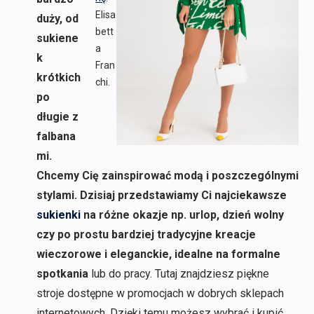
Elisa
duży, od
bett
sukiene
a
k
Fran
krótkich
chi.
po
długie z
falbana
mi.
Chcemy Cię zainspirować modą i poszczególnymi
stylami. Dzisiaj przedstawiamy Ci najciekawsze
sukienki
na różne okazje np. urlop, dzień wolny
czy po prostu bardziej tradycyjne kreacje
wieczorowe i eleganckie, idealne na formalne
spotkania
lub do pracy. Tutaj znajdziesz piękne
stroje dostępne w promocjach w dobrych sklepach
internetowych. Dzięki temu możesz wybrać i kupić