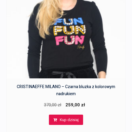
CRISTINAEFFE MILANO – Czarna bluzka z kolorowym
nadrukiem
Pierwotna
Aktualna
370,00
zł
259,00
zł
cena
cena
Kup dzisiaj
wynosiła:
wynosi:
370,00 zł.
259,00 zł.