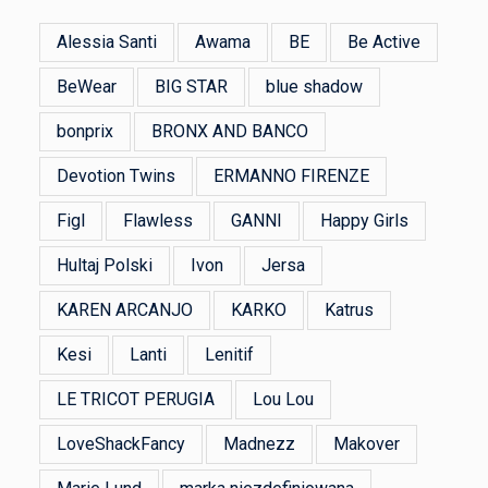
Alessia Santi
Awama
BE
Be Active
BeWear
BIG STAR
blue shadow
bonprix
BRONX AND BANCO
Devotion Twins
ERMANNO FIRENZE
Figl
Flawless
GANNI
Happy Girls
Hultaj Polski
Ivon
Jersa
KAREN ARCANJO
KARKO
Katrus
Kesi
Lanti
Lenitif
LE TRICOT PERUGIA
Lou Lou
LoveShackFancy
Madnezz
Makover