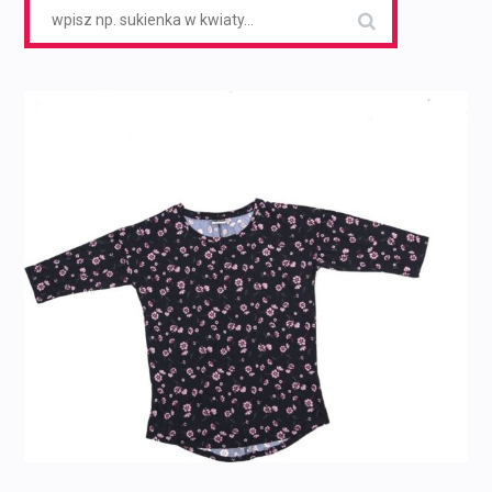
Search
for: