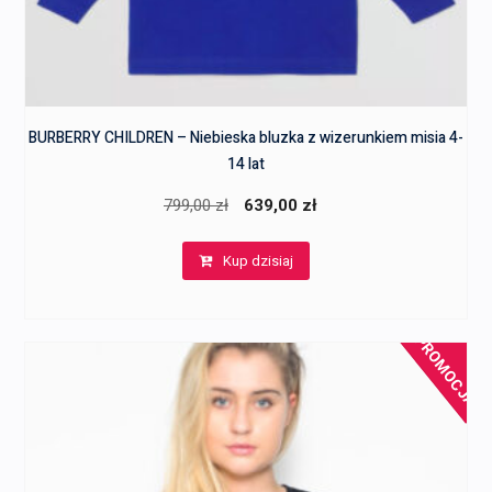
BURBERRY CHILDREN – Niebieska bluzka z wizerunkiem misia 4-
14 lat
Pierwotna
Aktualna
799,00
zł
639,00
zł
cena
cena
Kup dzisiaj
wynosiła:
wynosi:
799,00 zł.
639,00 zł.
PROMOCJA!