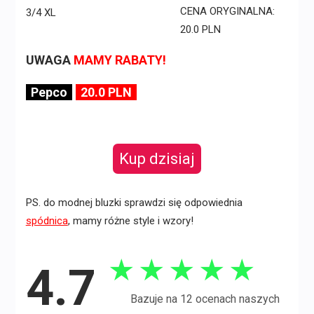
CENA ORYGINALNA:
20.0 PLN
UWAGA
MAMY RABATY!
Pepco
20.0 PLN
Kup dzisiaj
PS. do modnej bluzki sprawdzi się odpowiednia
spódnica
, mamy różne style i wzory!
★
★
★
★
★
4.7
Bazuje na 12 ocenach naszych