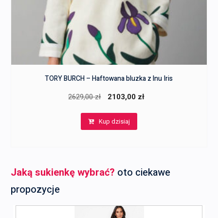
TORY BURCH – Haftowana bluzka z lnu Iris
Pierwotna
Aktualna
2629,00
zł
2103,00
zł
cena
cena
Kup dzisiaj
wynosiła:
wynosi:
2629,00 zł.
2103,00 zł.
Jaką sukienkę wybrać?
oto ciekawe
propozycje