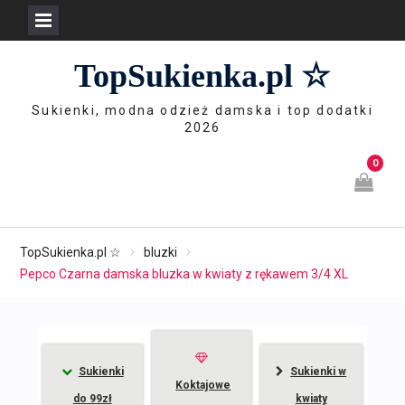
Skip
TopSukienka.pl ☆
to
content
Sukienki, modna odzież damska i top dodatki
2026
0
TopSukienka.pl ☆
bluzki
Pepco Czarna damska bluzka w kwiaty z rękawem 3/4 XL
Sukienki
Sukienki w
Koktajowe
do 99zł
kwiaty