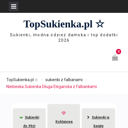
Skip
TopSukienka.pl ☆
to
content
Sukienki, modna odzież damska i top dodatki
2026
0
TopSukienka.pl ☆
sukienki z falbanami
Niebieska Sukienka Długa Elegancka z Falbankami
Sukienki
Sukienki w
Koktajowe
do 99zł
kwiaty