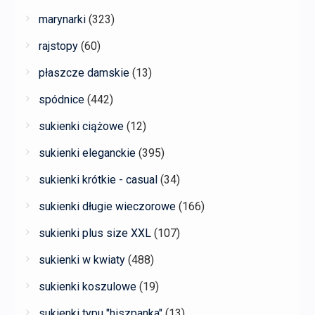
marynarki
(323)
rajstopy
(60)
płaszcze damskie
(13)
spódnice
(442)
sukienki ciążowe
(12)
sukienki eleganckie
(395)
sukienki krótkie - casual
(34)
sukienki długie wieczorowe
(166)
sukienki plus size XXL
(107)
sukienki w kwiaty
(488)
sukienki koszulowe
(19)
sukienki typu "hiszpanka"
(13)