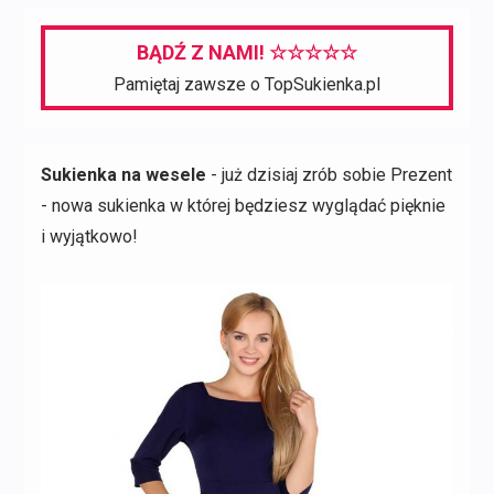
wynosiła:
wynosi:
1389,00 zł.
1111,00 zł.
BĄDŹ Z NAMI! ☆☆☆☆☆
Pamiętaj zawsze o TopSukienka.pl
Sukienka na wesele
- już dzisiaj zrób sobie Prezent
- nowa sukienka w której będziesz wyglądać pięknie
i wyjątkowo!