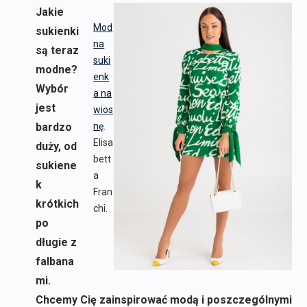
Jakie
Mod
sukienki
na
są teraz
suki
modne?
enk
Wybór
a na
jest
wios
bardzo
nę
.
Elisa
duży, od
bett
sukiene
a
k
Fran
krótkich
chi.
po
długie z
falbana
mi.
Chcemy Cię zainspirować modą i poszczególnymi