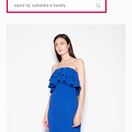
Search
for: