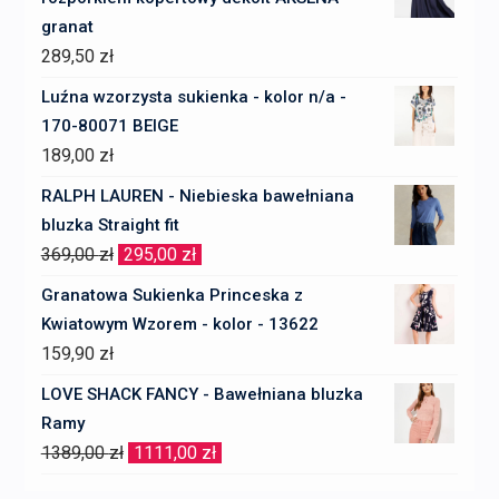
granat
289,50
zł
Luźna wzorzysta sukienka - kolor n/a -
170-80071 BEIGE
189,00
zł
RALPH LAUREN - Niebieska bawełniana
bluzka Straight fit
Pierwotna
Aktualna
369,00
zł
295,00
zł
cena
cena
Granatowa Sukienka Princeska z
wynosiła:
wynosi:
Kwiatowym Wzorem - kolor - 13622
369,00 zł.
295,00 zł.
159,90
zł
LOVE SHACK FANCY - Bawełniana bluzka
Ramy
Pierwotna
Aktualna
1389,00
zł
1111,00
zł
cena
cena