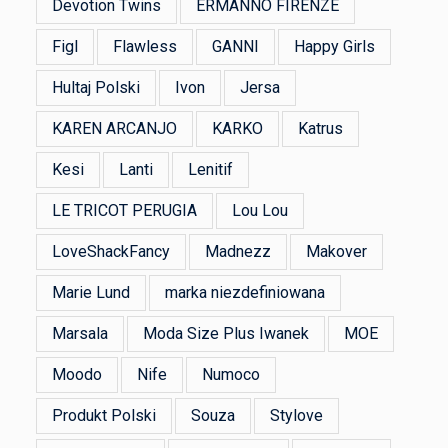
Devotion Twins
ERMANNO FIRENZE
Figl
Flawless
GANNI
Happy Girls
Hultaj Polski
Ivon
Jersa
KAREN ARCANJO
KARKO
Katrus
Kesi
Lanti
Lenitif
LE TRICOT PERUGIA
Lou Lou
LoveShackFancy
Madnezz
Makover
Marie Lund
marka niezdefiniowana
Marsala
Moda Size Plus Iwanek
MOE
Moodo
Nife
Numoco
Produkt Polski
Souza
Stylove