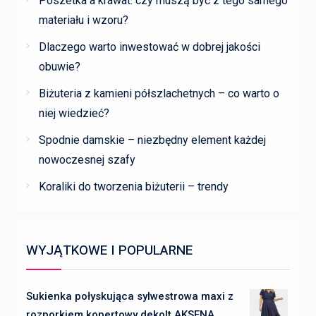
Poszetka a krawat: czy muszą być z tego samego
materiału i wzoru?
Dlaczego warto inwestować w dobrej jakości
obuwie?
Biżuteria z kamieni półszlachetnych – co warto o
niej wiedzieć?
Spodnie damskie – niezbędny element każdej
nowoczesnej szafy
Koraliki do tworzenia biżuterii – trendy
WYJĄTKOWE I POPULARNE
Sukienka połyskująca sylwestrowa maxi z
rozporkiem kopertowy dekolt AKSENA