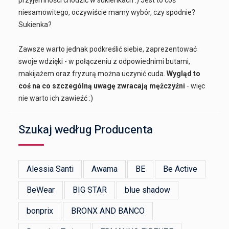
przyjemności chodzić w sukienkach :) Jest to coś
niesamowitego, oczywiście mamy wybór, czy spodnie?
Sukienka?
Zawsze warto jednak podkreślić siebie, zaprezentować
swoje wdzięki - w połączeniu z odpowiednimi butami,
makijażem oraz fryzurą można uczynić cuda.
Wygląd to
coś na co szczególną uwagę zwracają mężczyźni
- więc
nie warto ich zawieźć :)
Szukaj według Producenta
Alessia Santi
Awama
BE
Be Active
BeWear
BIG STAR
blue shadow
bonprix
BRONX AND BANCO