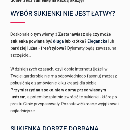
dobierzesz sukienkę na każdą okazję!
WYBÓR SUKIENKI NIE JEST ŁATWY?
Doskonale o tym wiemy :)
Zastanawiasz się czy może
sukienka powinna być
długa
lub krótka?
Elegancka
lub
bardziej luźna - free'stylowa?
Dylematy będą zawsze, na
szczęście...
W dzisiejszych czasach, czyli dobie internetu (jeżeli w
Twojej garderobie nie ma odpowiedniego fasonu) możesz
pokusić się o zamówienie kilku kreacji dla siebie.
Przymierzyć na spokojnie w domu przed własnym
lustrem
, a potem bezpłatnie zwrócić te sukienki - które po
prostu Ci nie przypasowały. Pozostawić kreacje wyjątkowe i
najładniejsze.
SUKIENKA DOBRZE DOBRANA