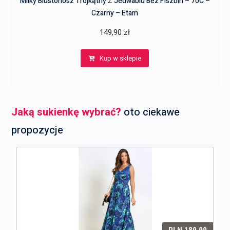
Milky Biustonosz Trójkątny Z Jedwabiu Bez Fiszbin – 70C –
Czarny – Etam
149,90
zł
Kup w sklepie
Jaką sukienkę wybrać?
oto ciekawe
propozycje