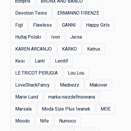
bonprix
BRONX AND BANCO
Devotion Twins
ERMANNO FIRENZE
Figl
Flawless
GANNI
Happy Girls
Hultaj Polski
Ivon
Jersa
KAREN ARCANJO
KARKO
Katrus
Kesi
Lanti
Lenitif
LE TRICOT PERUGIA
Lou Lou
LoveShackFancy
Madnezz
Makover
Marie Lund
marka niezdefiniowana
Marsala
Moda Size Plus Iwanek
MOE
Moodo
Nife
Numoco