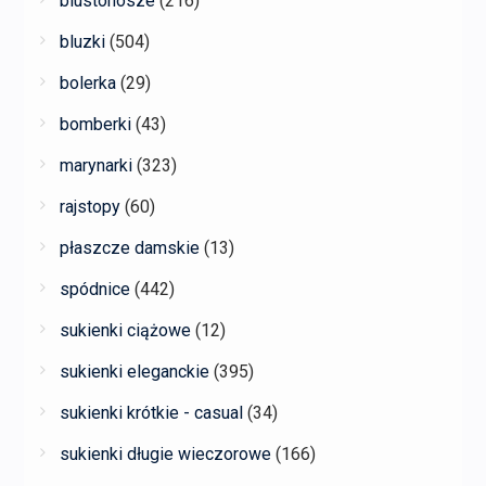
biustonosze
(216)
bluzki
(504)
bolerka
(29)
bomberki
(43)
marynarki
(323)
rajstopy
(60)
płaszcze damskie
(13)
spódnice
(442)
sukienki ciążowe
(12)
sukienki eleganckie
(395)
sukienki krótkie - casual
(34)
sukienki długie wieczorowe
(166)