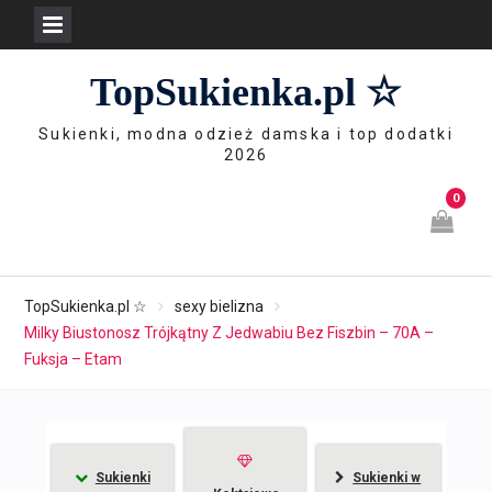
Skip
TopSukienka.pl ☆
to
content
Sukienki, modna odzież damska i top dodatki
2026
0
TopSukienka.pl ☆
sexy bielizna
Milky Biustonosz Trójkątny Z Jedwabiu Bez Fiszbin – 70A –
Fuksja – Etam
Sukienki
Sukienki w