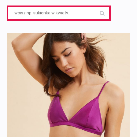
Search
for: