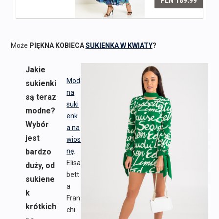
Może
PIĘKNA KOBIECA
SUKIENKA W KWIATY
?
Jakie
Mod
sukienki
na
są teraz
suki
modne?
enk
Wybór
a na
jest
wios
bardzo
nę
.
Elisa
duży, od
bett
sukiene
a
k
Fran
krótkich
chi.