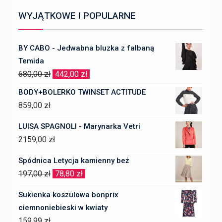
WYJĄTKOWE I POPULARNE
BY CABO - Jedwabna bluzka z falbaną
Temida
Pierwotna
Aktualna
680,00
zł
442,00
zł
cena
cena
BODY+BOLERKO TWINSET ACTITUDE
wynosiła:
wynosi:
859,00
zł
680,00 zł.
442,00 zł.
LUISA SPAGNOLI - Marynarka Vetri
2159,00
zł
Spódnica Letycja kamienny beż
Pierwotna
Aktualna
197,00
zł
78,80
zł
cena
cena
Sukienka koszulowa bonprix
wynosiła:
wynosi:
ciemnoniebieski w kwiaty
197,00 zł.
78,80 zł.
159,99
zł