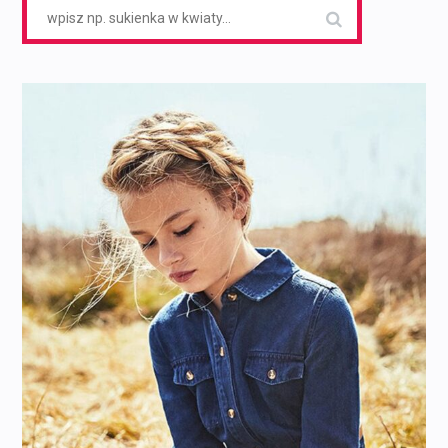
Search
for: