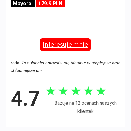
Mayoral
179.9 PLN
Interesuje mnie
rada:
Ta sukienka sprawdzi się idealnie w cieplejsze oraz
chłodniejsze dni.
★
★
★
★
★
4.7
Bazuje na 12 ocenach naszych
klientek