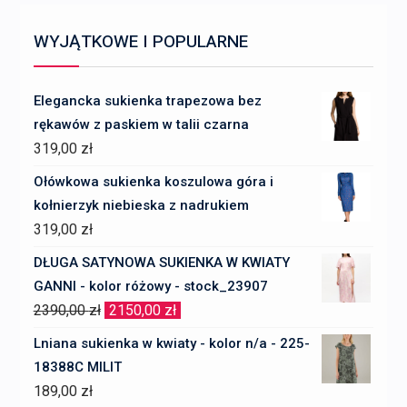
WYJĄTKOWE I POPULARNE
Elegancka sukienka trapezowa bez
rękawów z paskiem w talii czarna
319,00
zł
Ołówkowa sukienka koszulowa góra i
kołnierzyk niebieska z nadrukiem
319,00
zł
DŁUGA SATYNOWA SUKIENKA W KWIATY
GANNI - kolor różowy - stock_23907
Pierwotna
Aktualna
2390,00
zł
2150,00
zł
cena
cena
Lniana sukienka w kwiaty - kolor n/a - 225-
wynosiła:
wynosi:
18388C MILIT
2390,00 zł.
2150,00 zł.
189,00
zł