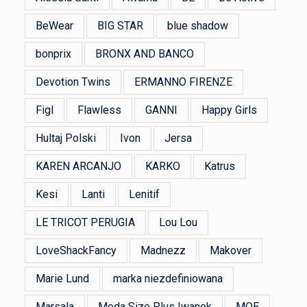
BeWear
BIG STAR
blue shadow
bonprix
BRONX AND BANCO
Devotion Twins
ERMANNO FIRENZE
Figl
Flawless
GANNI
Happy Girls
Hultaj Polski
Ivon
Jersa
KAREN ARCANJO
KARKO
Katrus
Kesi
Lanti
Lenitif
LE TRICOT PERUGIA
Lou Lou
LoveShackFancy
Madnezz
Makover
Marie Lund
marka niezdefiniowana
Marsala
Moda Size Plus Iwanek
MOE