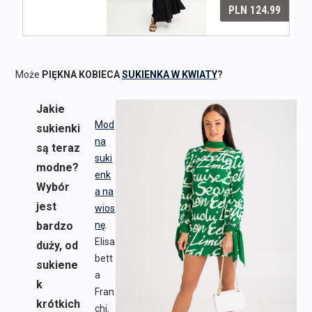
Może
PIĘKNA KOBIECA
SUKIENKA W KWIATY
?
Jakie
Mod
sukienki
na
są teraz
suki
modne?
enk
Wybór
a na
jest
wios
bardzo
nę
.
Elisa
duży, od
bett
sukiene
a
k
Fran
krótkich
chi.