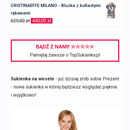
CRISTINAEFFE MILANO - Bluzka z bufiastymi
rękawami
Pierwotna
Aktualna
629,00
zł
440,00
zł
cena
cena
wynosiła:
wynosi:
629,00 zł.
440,00 zł.
BĄDŹ Z NAMI! ☆☆☆☆☆
Pamiętaj zawsze o TopSukienka.pl
Sukienka na wesele
- już dzisiaj zrób sobie Prezent
- nowa sukienka w której będziesz wyglądać pięknie
i wyjątkowo!