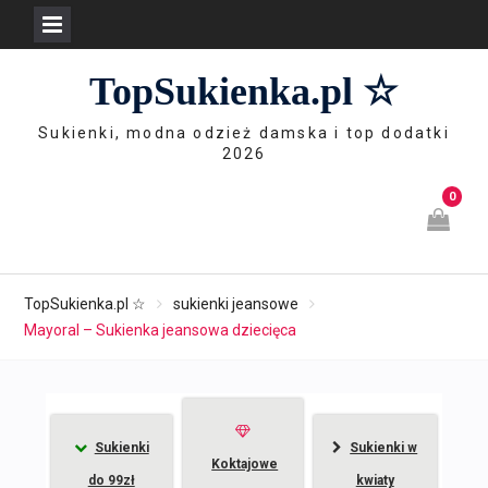
Skip
TopSukienka.pl ☆
to
content
Sukienki, modna odzież damska i top dodatki
2026
0
TopSukienka.pl ☆
sukienki jeansowe
Mayoral – Sukienka jeansowa dziecięca
Sukienki
Sukienki w
Koktajowe
do 99zł
kwiaty