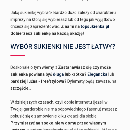
Jaką sukienkę wybrać? Bardzo dużo zależy od charakteru
imprezy na którą się wybierasz lub od tego jak wyjątkowo
chcesz się zaprezentować.
Z nami na
topsukienka.pl
dobierzesz sukienkę na każdą okazję!
WYBÓR SUKIENKI NIE JEST ŁATWY?
Doskonale o tym wiemy :)
Zastanawiasz się czy może
sukienka powinna być
długa
lub krótka?
Elegancka
lub
bardziej luźna - free'stylowa?
Dylematy będą zawsze, na
szczęście...
W dzisiejszych czasach, czyli dobie internetu (jeżeli w
Twojej garderobie nie ma odpowiedniego fasonu) możesz
pokusić się o zamówienie kilku kreacji dla siebie.
Przymierzyć na spokojnie w domu przed własnym
lustrem
, a potem bezpłatnie zwrócić te sukienki - które po