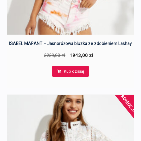
ISABEL MARANT – Jasnoróżowa bluzka ze zdobieniem Lashay
Pierwotna
Aktualna
3239,00
zł
1943,00
zł
cena
cena
Kup dzisiaj
wynosiła:
wynosi:
3239,00 zł.
1943,00 zł.
PROMOCJA!