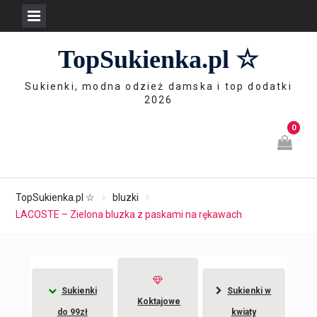
Skip
TopSukienka.pl ☆
to
content
Sukienki, modna odzież damska i top dodatki
2026
0
TopSukienka.pl ☆
bluzki
LACOSTE – Zielona bluzka z paskami na rękawach
Sukienki
Sukienki w
Koktajowe
do 99zł
kwiaty