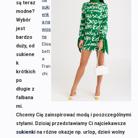
są teraz
suki
modne?
enk
Wybór
a na
jest
wios
bardzo
nę
.
Elisa
duży, od
bett
sukiene
a
k
Fran
krótkich
chi.
po
długie z
falbana
mi.
Chcemy Cię zainspirować modą i poszczególnymi
stylami. Dzisiaj przedstawiamy Ci najciekawsze
sukienki
na różne okazje np. urlop, dzień wolny