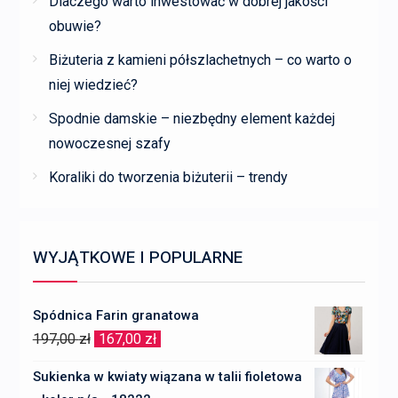
Dlaczego warto inwestować w dobrej jakości
obuwie?
Biżuteria z kamieni półszlachetnych – co warto o
niej wiedzieć?
Spodnie damskie – niezbędny element każdej
nowoczesnej szafy
Koraliki do tworzenia biżuterii – trendy
WYJĄTKOWE I POPULARNE
Spódnica Farin granatowa
Pierwotna
Aktualna
197,00
zł
167,00
zł
cena
cena
Sukienka w kwiaty wiązana w talii fioletowa
wynosiła:
wynosi: