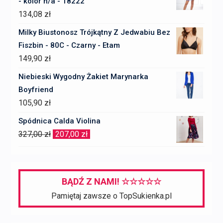
- kolor n/a - 18222
197,00 zł.
167,00 zł.
134,08
zł
Milky Biustonosz Trójkątny Z Jedwabiu Bez
Fiszbin - 80C - Czarny - Etam
149,90
zł
Niebieski Wygodny Żakiet Marynarka
Boyfriend
105,90
zł
Spódnica Calda Violina
Pierwotna
Aktualna
327,00
zł
207,00
zł
cena
cena
wynosiła:
wynosi:
327,00 zł.
207,00 zł.
BĄDŹ Z NAMI! ☆☆☆☆☆
Pamiętaj zawsze o TopSukienka.pl