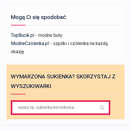
Mogą Ci się spodobać:
TopBucik.pl
- modne buty
ModneCzolenka.pl
- szpilki i czółenka na każdą
okazję
WYMARZONA SUKIENKA? SKORZYSTAJ Z
WYSZUKIWARKI
Search
for: