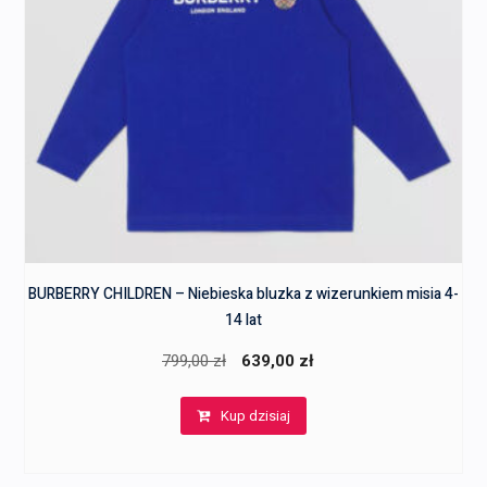
BURBERRY CHILDREN – Niebieska bluzka z wizerunkiem misia 4-
14 lat
Pierwotna
Aktualna
799,00
zł
639,00
zł
cena
cena
Kup dzisiaj
wynosiła:
wynosi:
799,00 zł.
639,00 zł.