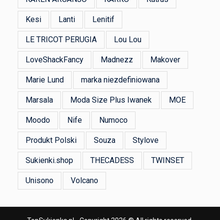
Kesi
Lanti
Lenitif
LE TRICOT PERUGIA
Lou Lou
LoveShackFancy
Madnezz
Makover
Marie Lund
marka niezdefiniowana
Marsala
Moda Size Plus Iwanek
MOE
Moodo
Nife
Numoco
Produkt Polski
Souza
Stylove
Sukienki.shop
THECADESS
TWINSET
Unisono
Volcano