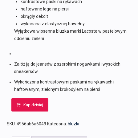
kontrastowe paski na rękawach
haftowane logo na piersi
okrągły dekolt
wykonana z elastycznej bawełny
Wyjątkowa wiosenna bluzka marki Lacoste w pastelowym
odcieniu zieleni
Załóż ją do jeansów z szerokimi nogawkami i wysokich
sneakersów
Wykończona kontrastowymi paskami na rękawach i
haftowanym, zielonym krokodylem na piersi
Kup dzisiaj
SKU:
4956ab6a6049
Kategoria:
bluzki