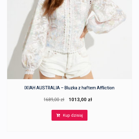
IXIAH AUSTRALIA – Bluzka z haftem Affliction
Pierwotna
Aktualna
1689,00
zł
1013,00
zł
cena
cena
Kup dzisiaj
wynosiła:
wynosi:
1689,00 zł.
1013,00 zł.