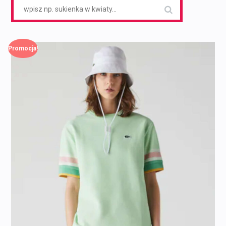
Search
for:
Promocja!