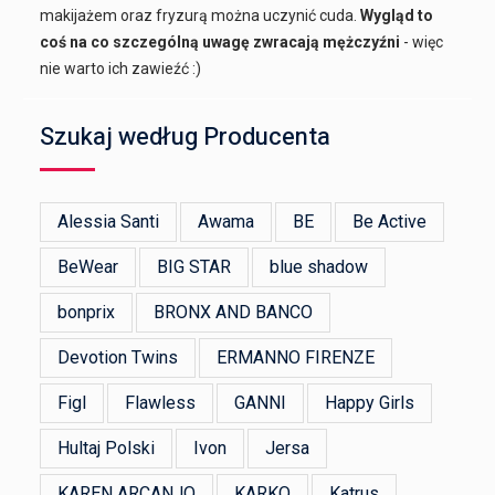
makijażem oraz fryzurą można uczynić cuda.
Wygląd to
coś na co szczególną uwagę zwracają mężczyźni
- więc
nie warto ich zawieźć :)
Szukaj według Producenta
Alessia Santi
Awama
BE
Be Active
BeWear
BIG STAR
blue shadow
bonprix
BRONX AND BANCO
Devotion Twins
ERMANNO FIRENZE
Figl
Flawless
GANNI
Happy Girls
Hultaj Polski
Ivon
Jersa
KAREN ARCANJO
KARKO
Katrus