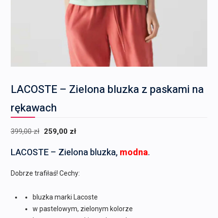
LACOSTE – Zielona bluzka z paskami na
rękawach
Pierwotna
Aktualna
399,00
zł
259,00
zł
cena
cena
LACOSTE – Zielona bluzka,
modna
.
wynosiła:
wynosi:
399,00 zł.
259,00 zł.
Dobrze trafiłaś! Cechy:
bluzka marki Lacoste
w pastelowym, zielonym kolorze