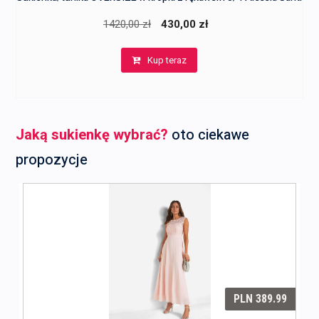
Pierwotna
Aktualna
1420,00
zł
430,00
zł
cena
cena
Kup teraz
wynosiła:
wynosi:
1420,00 zł.
430,00 zł.
Jaką sukienkę wybrać?
oto ciekawe
propozycje