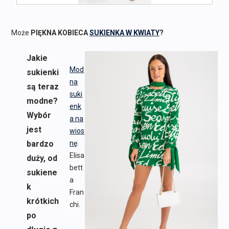
Może
PIĘKNA KOBIECA
SUKIENKA W KWIATY
?
Jakie
Mod
sukienki
na
są teraz
suki
modne?
enk
Wybór
a na
jest
wios
bardzo
nę
.
Elisa
duży, od
bett
sukiene
a
k
Fran
krótkich
chi.
po