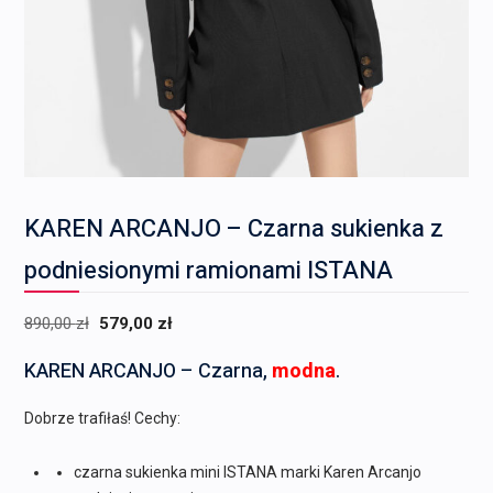
KAREN ARCANJO – Czarna sukienka z
podniesionymi ramionami ISTANA
Pierwotna
Aktualna
890,00
zł
579,00
zł
cena
cena
KAREN ARCANJO – Czarna,
modna
.
wynosiła:
wynosi:
890,00 zł.
579,00 zł.
Dobrze trafiłaś! Cechy:
czarna sukienka mini ISTANA marki Karen Arcanjo