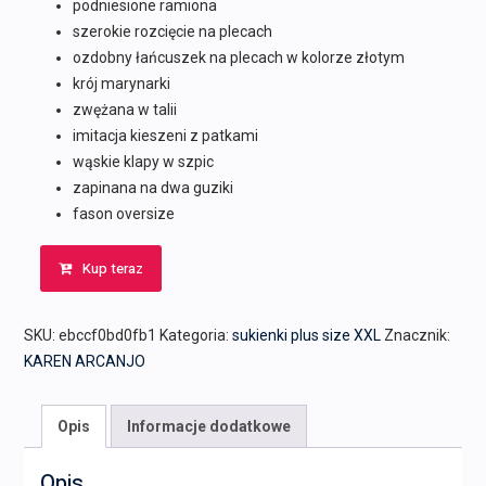
podniesione ramiona
szerokie rozcięcie na plecach
ozdobny łańcuszek na plecach w kolorze złotym
krój marynarki
zwężana w talii
imitacja kieszeni z patkami
wąskie klapy w szpic
zapinana na dwa guziki
fason oversize
Kup teraz
SKU:
ebccf0bd0fb1
Kategoria:
sukienki plus size XXL
Znacznik:
KAREN ARCANJO
Opis
Informacje dodatkowe
Opis