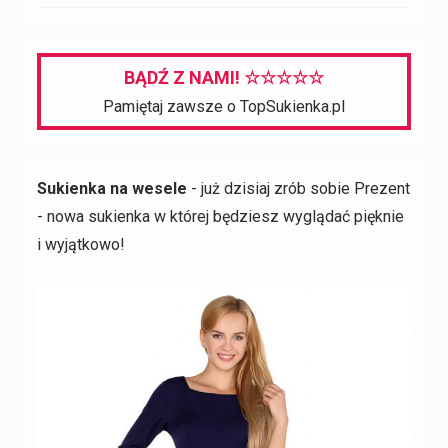
cena
cena
wynosiła:
wynosi:
197,00 zł.
77,00 zł.
BĄDŹ Z NAMI! ☆☆☆☆☆
Pamiętaj zawsze o TopSukienka.pl
Sukienka na wesele
- już dzisiaj zrób sobie Prezent
- nowa sukienka w której będziesz wyglądać pięknie
i wyjątkowo!