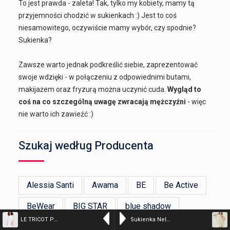
To jest prawda - zaleta! Tak, tylko my kobiety, mamy tą
przyjemności chodzić w sukienkach :) Jest to coś
niesamowitego, oczywiście mamy wybór, czy spodnie?
Sukienka?
Zawsze warto jednak podkreślić siebie, zaprezentować
swoje wdzięki - w połączeniu z odpowiednimi butami,
makijażem oraz fryzurą można uczynić cuda.
Wygląd to
coś na co szczególną uwagę zwracają mężczyźni
- więc
nie warto ich zawieźć :)
Szukaj według Producenta
Alessia Santi
Awama
BE
Be Active
BeWear
BIG STAR
blue shadow
LE TRICOT PERUGIA – Lniana sukienka z frędzlami
Sukienka Nelly – jasny beż
bonprix
BRONX AND BANCO