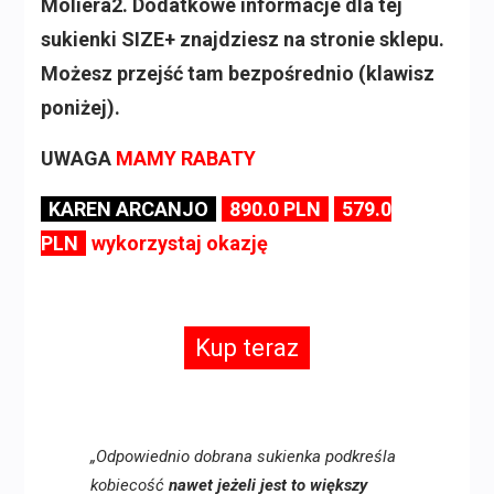
Moliera2. Dodatkowe informacje dla tej
sukienki SIZE+ znajdziesz na stronie sklepu.
Możesz przejść tam bezpośrednio (klawisz
poniżej).
UWAGA
MAMY RABATY
KAREN ARCANJO
890.0 PLN
579.0
PLN
wykorzystaj okazję
Kup teraz
„Odpowiednio dobrana sukienka podkreśla
kobiecość
nawet jeżeli jest to większy