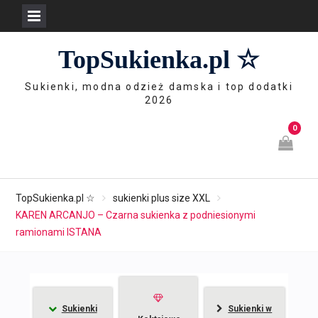
Skip
TopSukienka.pl ☆
to
content
Sukienki, modna odzież damska i top dodatki
2026
0
TopSukienka.pl ☆
sukienki plus size XXL
KAREN ARCANJO – Czarna sukienka z podniesionymi
ramionami ISTANA
Sukienki
Sukienki w