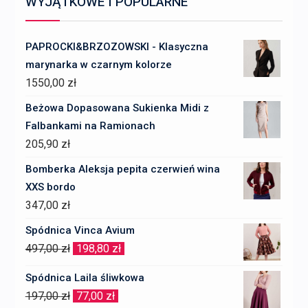
WYJĄTKOWE I POPULARNE
PAPROCKI&BRZOZOWSKI - Klasyczna
marynarka w czarnym kolorze
1550,00
zł
Beżowa Dopasowana Sukienka Midi z
Falbankami na Ramionach
205,90
zł
Bomberka Aleksja pepita czerwień wina
XXS bordo
347,00
zł
Spódnica Vinca Avium
Pierwotna
Aktualna
497,00
zł
198,80
zł
cena
cena
Spódnica Laila śliwkowa
wynosiła:
wynosi:
Pierwotna
Aktualna
197,00
zł
77,00
zł
497,00 zł.
198,80 zł.