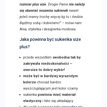
rozmiar plus size
. Drogie Panie
nie należy
się obawiać noszenia sukienek
nawet
jeżeli mamy trochę więcej kg tu i ówdzie.
Bądźmy sobą i kobietami!”
– mówi nam
Ania, stylistka i designerka modowa
Jaka powinna być sukienka size
plus?
przede wszystkim
swobodna tak by
zakrywała niedoskonałości –
oversize to dobry wybór!
może być w bardziej wyrazistym
kolorze
chociaż bardzo
wyszczuplającym jest kolor czarny
sukienka
powinna mieć materiał
elastyczny
i łato się układający
dla osób z szerszą talią
sprawdzą się