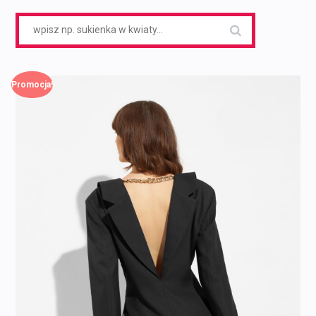
Search
for:
Promocja!