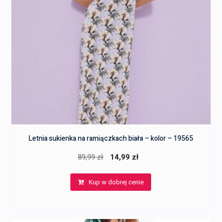
Letnia sukienka na ramiączkach biała – kolor – 19565
Pierwotna
Aktualna
89,99
zł
14,99
zł
cena
cena
Kup w dobrej cenie
wynosiła:
wynosi:
89,99 zł.
14,99 zł.