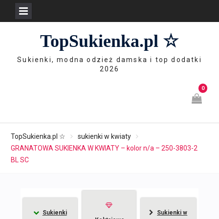
Skip
TopSukienka.pl ☆
to
content
Sukienki, modna odzież damska i top dodatki
2026
0
TopSukienka.pl ☆
sukienki w kwiaty
GRANATOWA SUKIENKA W KWIATY – kolor n/a – 250-3803-2
BL SC
Sukienki
Sukienki w