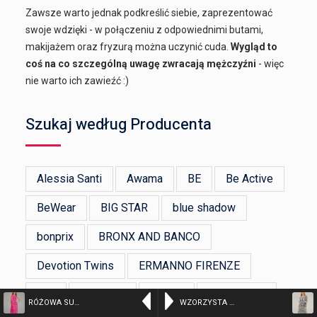
Zawsze warto jednak podkreślić siebie, zaprezentować
swoje wdzięki - w połączeniu z odpowiednimi butami,
makijażem oraz fryzurą można uczynić cuda.
Wygląd to
coś na co szczególną uwagę zwracają mężczyźni
- więc
nie warto ich zawieźć :)
Szukaj według Producenta
Alessia Santi
Awama
BE
Be Active
BeWear
BIG STAR
blue shadow
bonprix
BRONX AND BANCO
Devotion Twins
ERMANNO FIRENZE
Figl
Flawless
GANNI
Happy Girls
RÓŻOWA SUKIENKA W KWIATY – kolor n/a – 32-1519J FUXIA
WZORZYSTA SUKIENKA Z DZIANINY – kolor n/a – 29-5520 GRIGIO