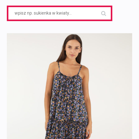
Search
for: