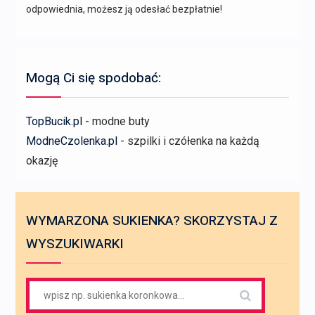
odpowiednia, możesz ją odesłać bezpłatnie!
Mogą Ci się spodobać:
TopBucik.pl
- modne buty
ModneCzolenka.pl
- szpilki i czółenka na każdą
okazję
WYMARZONA SUKIENKA? SKORZYSTAJ Z
WYSZUKIWARKI
Search
for: