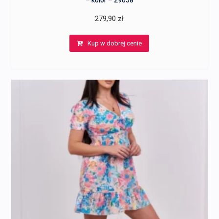
– kolor – 29058
279,90
zł
Kup w dobrej cenie