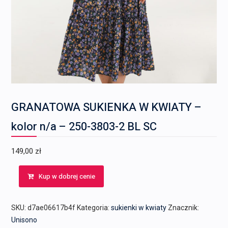
GRANATOWA SUKIENKA W KWIATY –
kolor n/a – 250-3803-2 BL SC
149,00
zł
Kup w dobrej cenie
SKU:
d7ae06617b4f
Kategoria:
sukienki w kwiaty
Znacznik:
Unisono