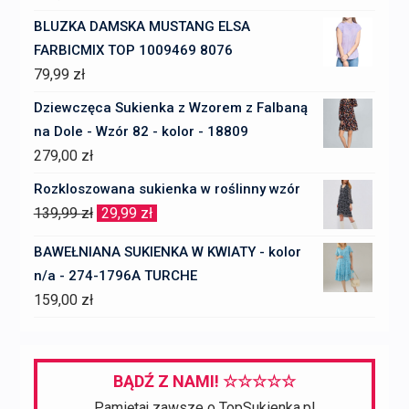
BLUZKA DAMSKA MUSTANG ELSA
FARBICMIX TOP 1009469 8076
79,99
zł
Dziewczęca Sukienka z Wzorem z Falbaną
na Dole - Wzór 82 - kolor - 18809
279,00
zł
Rozkloszowana sukienka w roślinny wzór
Pierwotna
Aktualna
139,99
zł
29,99
zł
cena
cena
BAWEŁNIANA SUKIENKA W KWIATY - kolor
wynosiła:
wynosi:
n/a - 274-1796A TURCHE
139,99 zł.
29,99 zł.
159,00
zł
BĄDŹ Z NAMI! ☆☆☆☆☆
Pamiętaj zawsze o TopSukienka.pl