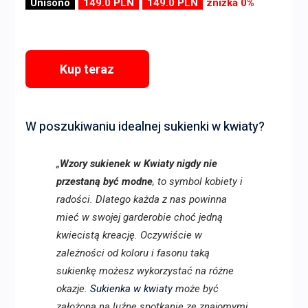
Unisono
149.0 PLN
149.0 PLN
zniżka 0%
Kup teraz
W poszukiwaniu idealnej sukienki w kwiaty?
„
Wzory sukienek w Kwiaty nigdy nie
przestaną być modne
, to symbol kobiety i
radości. Dlatego każda z nas powinna
mieć w swojej garderobie choć jedną
kwiecistą kreację. Oczywiście w
zależności od koloru i fasonu taką
sukienkę możesz wykorzystać na różne
okazje.
Sukienka w kwiaty
może być
założona na luźne spotkanie ze znajomymi,