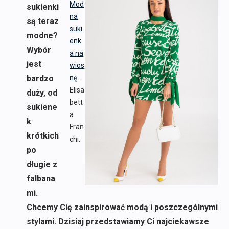
Mod
sukienki
na
są teraz
suki
modne?
enk
Wybór
a na
jest
wios
bardzo
nę
.
Elisa
duży, od
bett
sukiene
a
k
Fran
krótkich
chi.
po
długie z
falbana
mi.
Chcemy Cię zainspirować modą i poszczególnymi
stylami. Dzisiaj przedstawiamy Ci najciekawsze