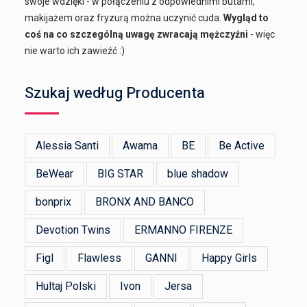
swoje wdzięki - w połączeniu z odpowiednimi butami,
makijażem oraz fryzurą można uczynić cuda.
Wygląd to
coś na co szczególną uwagę zwracają mężczyźni
- więc
nie warto ich zawieźć :)
Szukaj według Producenta
Alessia Santi
Awama
BE
Be Active
BeWear
BIG STAR
blue shadow
bonprix
BRONX AND BANCO
Devotion Twins
ERMANNO FIRENZE
Figl
Flawless
GANNI
Happy Girls
Hultaj Polski
Ivon
Jersa