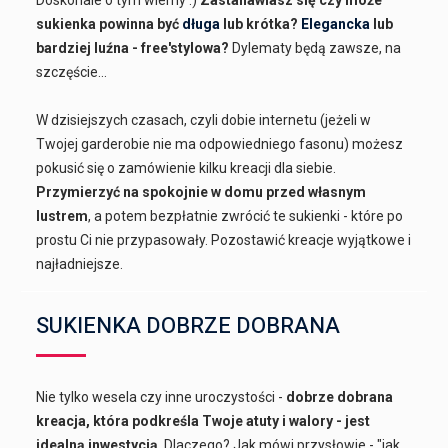
Doskonale o tym wiemy :)
Zastanawiasz się czy może
sukienka powinna być
długa
lub krótka?
Elegancka
lub
bardziej luźna - free'stylowa?
Dylematy będą zawsze, na
szczęście...
W dzisiejszych czasach, czyli dobie internetu (jeżeli w
Twojej garderobie nie ma odpowiedniego fasonu) możesz
pokusić się o zamówienie kilku kreacji dla siebie.
Przymierzyć na spokojnie w domu przed własnym
lustrem
, a potem bezpłatnie zwrócić te sukienki - które po
prostu Ci nie przypasowały. Pozostawić kreacje wyjątkowe i
najładniejsze.
SUKIENKA DOBRZE DOBRANA
Nie tylko wesela czy inne uroczystości -
dobrze dobrana
kreacja, która podkreśla Twoje atuty i walory - jest
idealną inwestycją
. Dlaczego? Jak mówi przysłowie - "jak