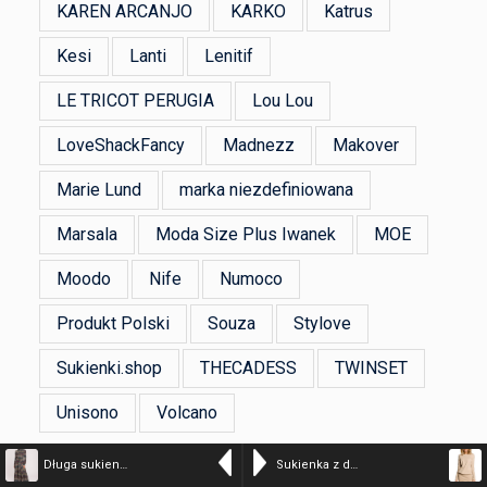
KAREN ARCANJO
KARKO
Katrus
Kesi
Lanti
Lenitif
LE TRICOT PERUGIA
Lou Lou
LoveShackFancy
Madnezz
Makover
Marie Lund
marka niezdefiniowana
Marsala
Moda Size Plus Iwanek
MOE
Moodo
Nife
Numoco
Produkt Polski
Souza
Stylove
Sukienki.shop
THECADESS
TWINSET
Unisono
Volcano
Długa sukienka BOHO z falbankami i długim rękawem zielona
Sukienka z dzianiny dresowej kimonowa góra i dopasowany dół