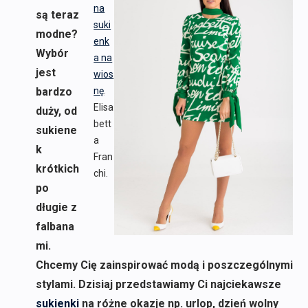
na
są teraz
suki
modne?
enk
Wybór
a na
jest
wios
bardzo
nę
.
Elisa
duży, od
bett
sukiene
a
k
Fran
krótkich
chi.
po
długie z
falbana
mi.
Chcemy Cię zainspirować modą i poszczególnymi
stylami. Dzisiaj przedstawiamy Ci najciekawsze
sukienki
na różne okazje np. urlop, dzień wolny