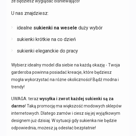
że będziesz wyglądać olśniewająco!
U nas znajdziesz:
idealne
sukienki na wesele
duży wybór
sukienki krótkie na co dzień
sukienki eleganckie do pracy
Wybierz idealny model dla siebie na każdą okazję - Twoja
garderoba powinna posiadać kreacje, które będziesz
mogła wykorzystać na różne okoliczności! Bądź modna i
trendy!
UWAGA: teraz
wysyłka i zwrot każdej sukienki są za
darmo
! Taką promocję ma większość modowych sklepów
internetowych. Dlatego zamów i ciesz się jej wyjątkowym
designem już dzisiaj. W sytuacji gdy sukienka nie będzie
odpowiednia, możesz ją odesłać bezpłatnie!