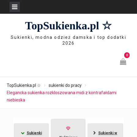
Skip
TopSukienka.pl ☆
to
content
Sukienki, modna odzież damska i top dodatki
2026
0
TopSukienka.pl ☆
sukienki do pracy
Elegancka sukienka rozkloszowana midi z kontrafałdami
niebieska
Sukienki
Sukienki w