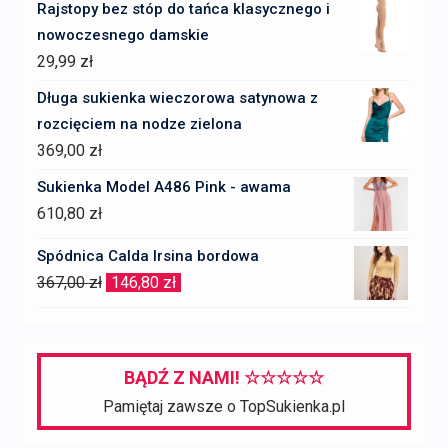
Rajstopy bez stóp do tańca klasycznego i
nowoczesnego damskie
29,99
zł
Długa sukienka wieczorowa satynowa z
rozcięciem na nodze zielona
369,00
zł
Sukienka Model A486 Pink - awama
610,80
zł
Spódnica Calda Irsina bordowa
Pierwotna
Aktualna
367,00
zł
146,80
zł
cena
cena
wynosiła:
wynosi:
367,00 zł.
146,80 zł.
BĄDŹ Z NAMI! ☆☆☆☆☆
Pamiętaj zawsze o TopSukienka.pl