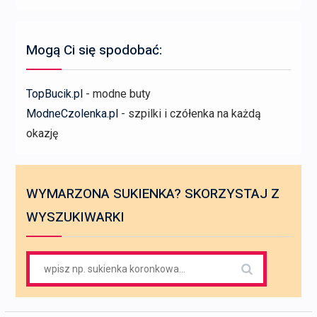
Mogą Ci się spodobać:
TopBucik.pl
- modne buty
ModneCzolenka.pl
- szpilki i czółenka na każdą
okazję
WYMARZONA SUKIENKA? SKORZYSTAJ Z
WYSZUKIWARKI
Search
for: