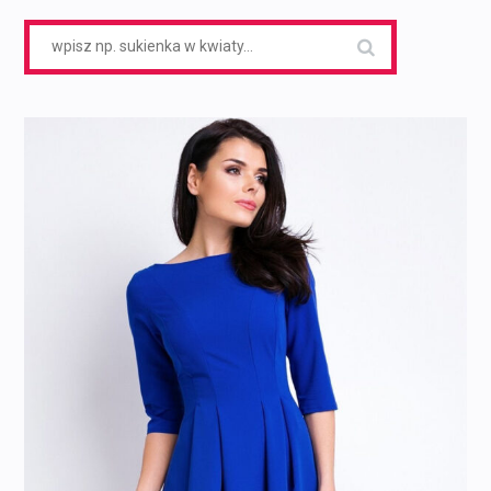
Search
for: