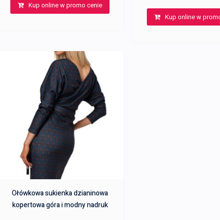
Kup online w promo cenie
Kup online w prom
Ołówkowa sukienka dzianinowa
kopertowa góra i modny nadruk