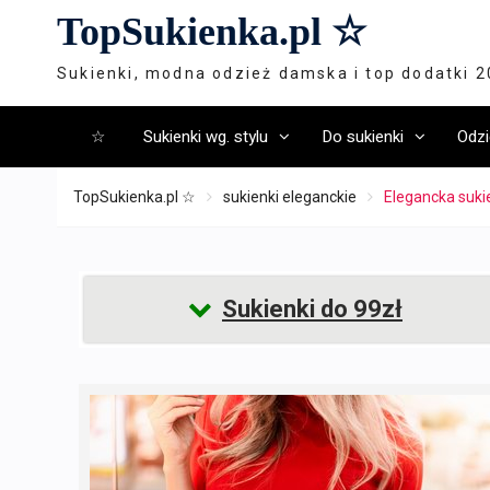
Skip
TopSukienka.pl ☆
to
content
Sukienki, modna odzież damska i top dodatki 
☆
Sukienki wg. stylu
Do sukienki
Odzi
TopSukienka.pl ☆
sukienki eleganckie
Elegancka suki
Sukienki do 99zł