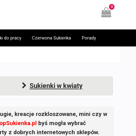
0
ki do pracy
Czerwona Sukienka
Porady
Sukienki w kwiaty
ugie, kreacje rozkloszowane, mini czy w
opSukienka.pl
byś mogła wybrać
ferty z dobrych internetowych sklepów.