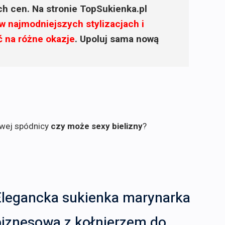
ich cen. Na stronie TopSukienka.pl
w najmodniejszych stylizacjach i
ć na różne okazje
. Upoluj sama nową
owej spódnicy
czy może sexy bielizny
?
Elegancka sukienka marynarka
biznesowa z kołnierzem do