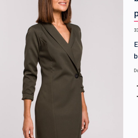
p
3
E
b
Do