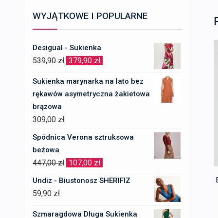
WYJĄTKOWE I POPULARNE
Desigual - Sukienka
Pierwotna
Aktualna
539,90
zł
379,90
zł
cena
cena
Sukienka marynarka na lato bez
wynosiła:
wynosi:
rękawów asymetryczna żakietowa
539,90 zł.
379,90 zł.
brązowa
309,00
zł
Spódnica Verona sztruksowa
beżowa
Pierwotna
Aktualna
447,00
zł
107,00
zł
cena
cena
Undiz - Biustonosz SHERIFIZ
wynosiła:
wynosi:
59,90
zł
447,00 zł.
107,00 zł.
Szmaragdowa Długa Sukienka