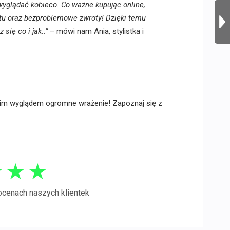
 wyglądać kobieco. Co ważne kupując online,
tu oraz bezproblemowe zwroty! Dzięki temu
się co i jak..”
– mówi nam Ania, stylistka i
im wyglądem ogromne wrażenie! Zapoznaj się z
★
★
★
ocenach naszych klientek