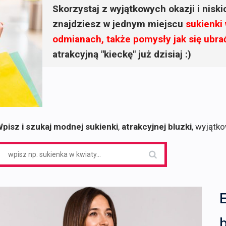
Skorzystaj z wyjątkowych okazji i nisk
znajdziesz w jednym miejscu
sukienki
odmianach, także pomysły jak się ubra
atrakcyjną "kieckę" już dzisiaj :)
pisz i szukaj modnej sukienki
,
atrakcyjnej bluzki
, wyjątk
earch
or: