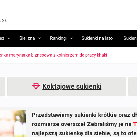
2026
eż
Bielizna
Rankingi
Sukienki na lato
Sukien
enka marynarka biznesowa z kołnierzem do pracy khaki
Koktajowe sukienki
Przedstawiamy sukienki krótkie oraz dł
rozmiarze oversize! Zebraliśmy je na
T
najlepszą sukienkę dla siebie, są to o