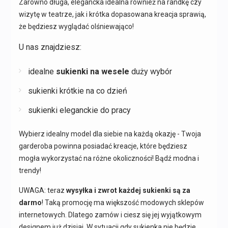
Zarówno długa, elegancka idealna również na randkę czy
wizytę w teatrze, jak i krótka dopasowana kreacja sprawią,
że będziesz wyglądać olśniewająco!
U nas znajdziesz:
idealne
sukienki na wesele
duży wybór
sukienki krótkie na co dzień
sukienki eleganckie do pracy
Wybierz idealny model dla siebie na każdą okazję - Twoja
garderoba powinna posiadać kreacje, które będziesz
mogła wykorzystać na różne okoliczności! Bądź modna i
trendy!
UWAGA: teraz
wysyłka i zwrot każdej sukienki są za
darmo
! Taką promocję ma większość modowych sklepów
internetowych. Dlatego zamów i ciesz się jej wyjątkowym
designem już dzisiaj. W sytuacji gdy sukienka nie będzie