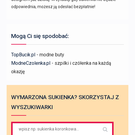
odpowiednia, możesz ją odesłać bezpłatnie!
Mogą Ci się spodobać:
TopBucik.pl
- modne buty
ModneCzolenka.pl
- szpilki i czółenka na każdą
okazję
WYMARZONA SUKIENKA? SKORZYSTAJ Z
WYSZUKIWARKI
Search
for: