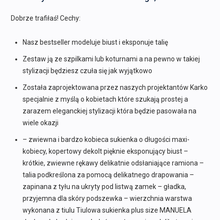
Dobrze trafiłaś! Cechy:
Nasz bestseller modeluje biust i eksponuje talię
Zestaw ją ze szpilkami lub koturnami a na pewno w takiej
stylizacji będziesz czuła się jak wyjątkowo
Została zaprojektowana przez naszych projektantów Karko
specjalnie z myślą o kobietach które szukają prostej a
zarazem eleganckiej stylizacji która będzie pasowała na
wiele okazji
– zwiewna i bardzo kobieca sukienka o długości maxi-
kobiecy, kopertowy dekolt pięknie eksponujący biust –
krótkie, zwiewne rękawy delikatnie odsłaniające ramiona –
talia podkreślona za pomocą delikatnego drapowania –
zapinana z tyłu na ukryty pod listwą zamek – gładka,
przyjemna dla skóry podszewka – wierzchnia warstwa
wykonana z tiulu Tiulowa sukienka plus size MANUELA