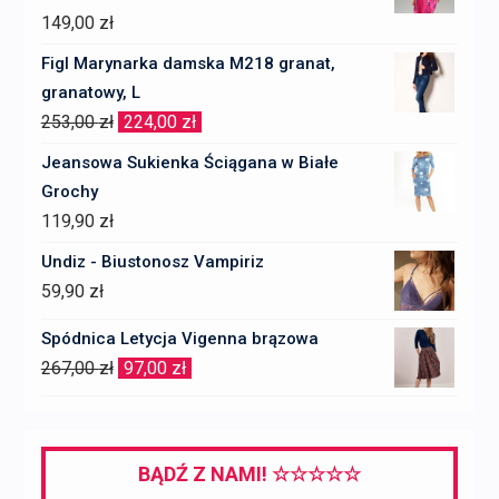
149,00
zł
Figl Marynarka damska M218 granat,
granatowy, L
Pierwotna
Aktualna
253,00
zł
224,00
zł
cena
cena
Jeansowa Sukienka Ściągana w Białe
wynosiła:
wynosi:
Grochy
253,00 zł.
224,00 zł.
119,90
zł
Undiz - Biustonosz Vampiriz
59,90
zł
Spódnica Letycja Vigenna brązowa
Pierwotna
Aktualna
267,00
zł
97,00
zł
cena
cena
wynosiła:
wynosi:
267,00 zł.
97,00 zł.
BĄDŹ Z NAMI! ☆☆☆☆☆