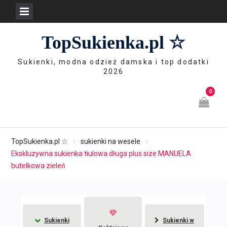
Skip
TopSukienka.pl ☆
to
content
Sukienki, modna odzież damska i top dodatki
2026
0
TopSukienka.pl ☆
sukienki na wesele
Ekskluzywna sukienka tiulowa długa plus size MANUELA
butelkowa zieleń
Sukienki
Sukienki w