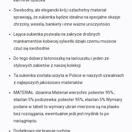
karminie dziecka
Swobodny, ale elegancki krój i szlachetny materiał
sprawiają, że sukienka będzie idealna na specjalne okazje:
chrzciny, wesela, bankiety i inne ważne uroczystości
Lejąca sukienka pozwala na zakrycie drobnych
mankamentów kobiecej sylwetki dzięki czemu możecie
czuć się swobodnie
Do tego dobierz listonoszkę na łańcuszku i jeden ze
stylowych żakietów z naszej kolekcji
Ta sukienka została uszyta w Polsce w naszych szwalniach
z najlepszych jakościowo materiałów
MATERIAŁ: dzianina Materiał wierzchni: poliester 95% ,
elastan 5% podszewka: poliester 95%, elastan 5% Wymiary
podane w tabeli to wymiary ubrań mierzone są na płasko
bez rozciągania, ewentualnie jeśli jest myślnik to po
naciągnięciu
Dodatkowo nie krępuje ruchów