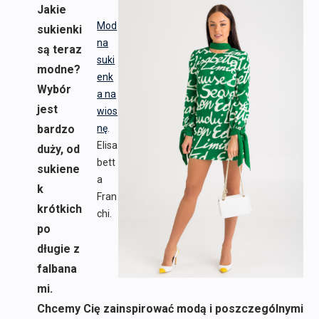
Jakie
Mod
sukienki
na
są teraz
suki
modne?
enk
Wybór
a na
jest
wios
bardzo
nę
.
Elisa
duży, od
bett
sukiene
a
k
Fran
krótkich
chi.
po
długie z
falbana
mi.
Chcemy Cię zainspirować modą i poszczególnymi