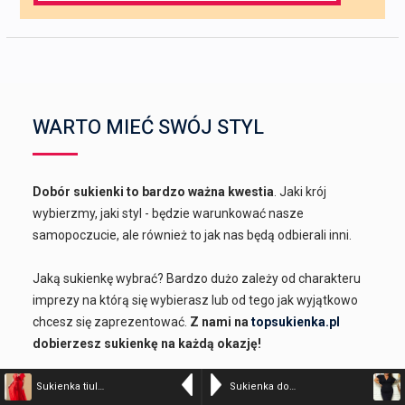
WARTO MIEĆ SWÓJ STYL
Dobór sukienki to bardzo ważna kwestia
. Jaki krój
wybierzmy, jaki styl - będzie warunkować nasze
samopoczucie, ale również to jak nas będą odbierali inni.
Jaką sukienkę wybrać? Bardzo dużo zależy od charakteru
imprezy na którą się wybierasz lub od tego jak wyjątkowo
chcesz się zaprezentować.
Z nami na
topsukienka.pl
dobierzesz sukienkę na każdą okazję!
WYBÓR SUKIENKI NIE JEST ŁATWY?
Sukienka tiulowa długa wyjątkowa MANUELA czerwona promocja
Sukienka dopasowana kopertowy dekolt odcięcie w talii ozdobne rękawki AISZA granatowa