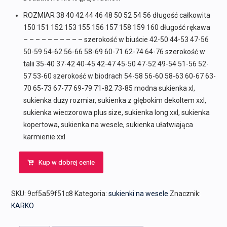
ROZMIAR 38 40 42 44 46 48 50 52 54 56 długość całkowita
150 151 152 153 155 156 157 158 159 160 długość rękawa
– – – – – – – – – – szerokość w biuście 42-50 44-53 47-56
50-59 54-62 56-66 58-69 60-71 62-74 64-76 szerokość w
talii 35-40 37-42 40-45 42-47 45-50 47-52 49-54 51-56 52-
57 53-60 szerokość w biodrach 54-58 56-60 58-63 60-67 63-
70 65-73 67-77 69-79 71-82 73-85 modna sukienka xl,
sukienka duży rozmiar, sukienka z głębokim dekoltem xxl,
sukienka wieczorowa plus size, sukienka long xxl, sukienka
kopertowa, sukienka na wesele, sukienka ułatwiająca
karmienie xxl
Kup w dobrej cenie
SKU:
9cf5a59f51c8
Kategoria:
sukienki na wesele
Znacznik:
KARKO