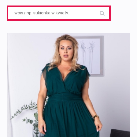
Search
for: