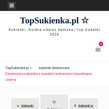
Skip
TopSukienka.pl ☆
to
content
Sukienki, modna odzież damska i top dodatki
2026
0
TopSukienka.pl ☆
sukienki dzianinowe
Dzianinowa sukienka z wysokim kołnierzem bawełniana
czarna
Sukienki
Sukienki w