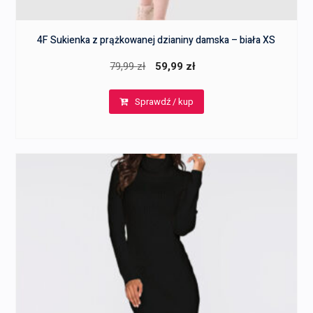
4F Sukienka z prążkowanej dzianiny damska – biała XS
Pierwotna
Aktualna
79,99
zł
59,99
zł
cena
cena
Sprawdź / kup
wynosiła:
wynosi:
79,99 zł.
59,99 zł.