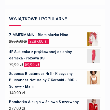
WYJĄTKOWE I POPULARNE
ZIMMERMANN - Biała bluzka Nina
Pierwotna
Aktualna
2859,00
zł
2287,00
zł
cena
cena
4F Sukienka z prążkowanej dzianiny
wynosiła:
wynosi:
damska - różowa XS
2859,00 zł.
2287,00 zł.
Pierwotna
Aktualna
79,99
zł
59,99
zł
cena
cena
Success Biustonosz Nr5 - Klasyczny
wynosiła:
wynosi:
Biustonosz Naturalny Z Koronki - 80D -
79,99 zł.
59,99 zł.
Surowy - Etam
149,90
zł
Bomberka Aleksja wiśniowa S czerwony
277,00
zł