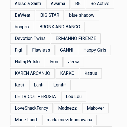
Alessia Santi
Awama
BE
Be Active
BeWear
BIG STAR
blue shadow
bonprix
BRONX AND BANCO
Devotion Twins
ERMANNO FIRENZE
Figl
Flawless
GANNI
Happy Girls
Hultaj Polski
Ivon
Jersa
KAREN ARCANJO
KARKO
Katrus
Kesi
Lanti
Lenitif
LE TRICOT PERUGIA
Lou Lou
LoveShackFancy
Madnezz
Makover
Marie Lund
marka niezdefiniowana