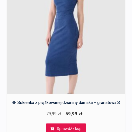
4F Sukienka z prążkowanej dzianiny damska – granatowa S
Pierwotna
Aktualna
79,99
zł
59,99
zł
cena
cena
Sprawdź / kup
wynosiła:
wynosi: