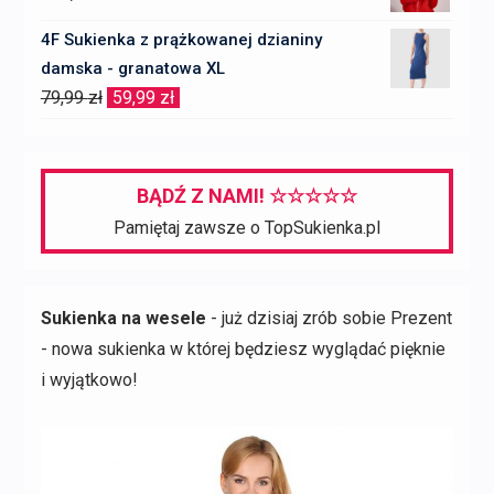
4F Sukienka z prążkowanej dzianiny
damska - granatowa XL
Pierwotna
Aktualna
79,99
zł
59,99
zł
cena
cena
wynosiła:
wynosi:
79,99 zł.
59,99 zł.
BĄDŹ Z NAMI! ☆☆☆☆☆
Pamiętaj zawsze o TopSukienka.pl
Sukienka na wesele
- już dzisiaj zrób sobie Prezent
- nowa sukienka w której będziesz wyglądać pięknie
i wyjątkowo!