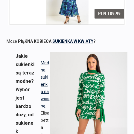
Może
PIĘKNA KOBIECA
SUKIENKA W KWIATY
?
Jakie
Mod
sukienki
na
są teraz
suki
modne?
enk
Wybór
a na
jest
wios
bardzo
nę
.
Elisa
duży, od
bett
sukiene
a
k