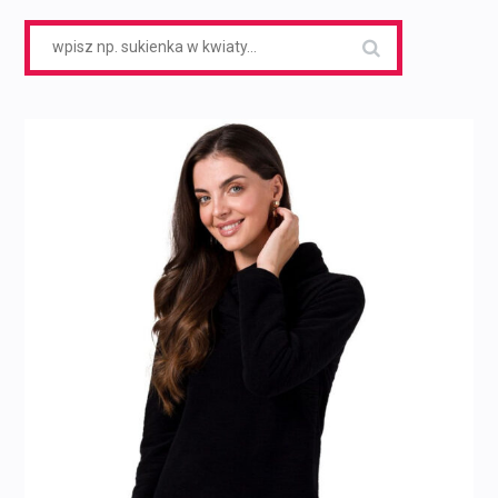
Search
for: