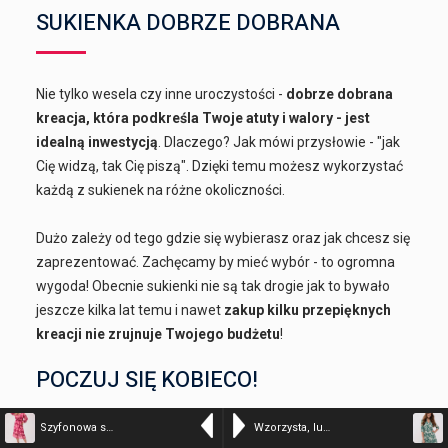
SUKIENKA DOBRZE DOBRANA
Nie tylko wesela czy inne uroczystości -
dobrze dobrana
kreacja, która podkreśla Twoje atuty i walory - jest
idealną inwestycją
. Dlaczego? Jak mówi przysłowie - "jak
Cię widzą, tak Cię piszą". Dzięki temu możesz wykorzystać
każdą z sukienek na różne okoliczności.
Dużo zależy od tego gdzie się wybierasz oraz jak chcesz się
zaprezentować. Zachęcamy by mieć wybór - to ogromna
wygoda! Obecnie sukienki nie są tak drogie jak to bywało
jeszcze kilka lat temu i nawet
zakup kilku przepięknych
kreacji nie zrujnuje Twojego budżetu
!
POCZUJ SIĘ KOBIECO!
Szyfonowa sukienka Pastelowy Urok XXL OVERSIZE WIOSNA – kolor
Wzorzysta, luźna sukienka G-PEONIA – kolor 300