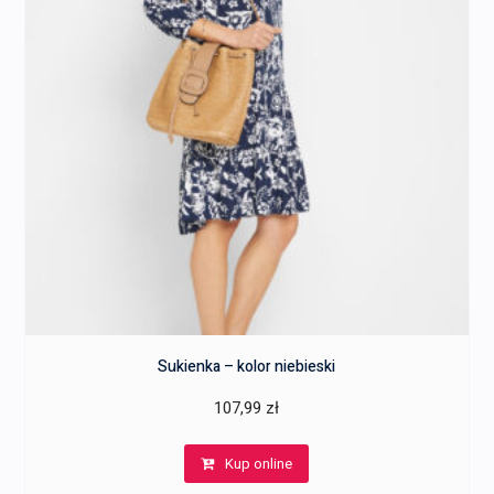
Sukienka – kolor niebieski
107,99
zł
Kup online