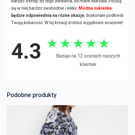
bardzo trendy, do tego zwiewna, od marki Marsala. Poczuj
się w niej bardzo swobodnie i lekko.
Modna sukienka
będzie odpowiednia na różne okazje
, doskonale podkreśli
Twoją kobiecość. W tej kreacji zrobisz wyjątkowe wrażenie!
★
★
★
★
★
4.3
Bazuje na 12 ocenach naszych
klientek
Podobne produkty