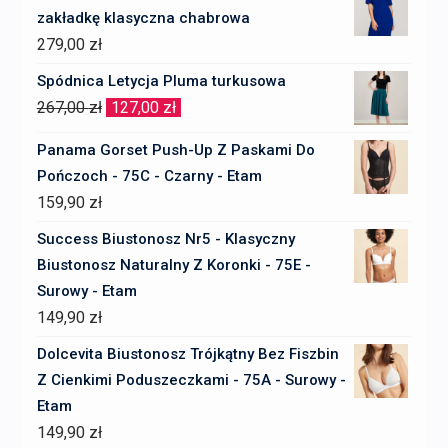
zakładkę klasyczna chabrowa
279,00
zł
Spódnica Letycja Pluma turkusowa
Pierwotna
Aktualna
267,00
zł
127,00
zł
cena
cena
Panama Gorset Push-Up Z Paskami Do
wynosiła:
wynosi:
Pończoch - 75C - Czarny - Etam
267,00 zł.
127,00 zł.
159,90
zł
Success Biustonosz Nr5 - Klasyczny
Biustonosz Naturalny Z Koronki - 75E -
Surowy - Etam
149,90
zł
Dolcevita Biustonosz Trójkątny Bez Fiszbin
Z Cienkimi Poduszeczkami - 75A - Surowy -
Etam
149,90
zł