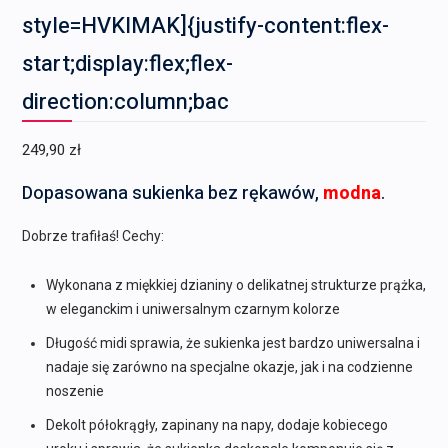
style=HVKIMAK]{justify-content:flex-
start;display:flex;flex-
direction:column;bac
249,90
zł
Dopasowana sukienka bez rękawów,
modna
.
Dobrze trafiłaś! Cechy:
Wykonana z miękkiej dzianiny o delikatnej strukturze prążka,
w eleganckim i uniwersalnym czarnym kolorze
Długość midi sprawia, że sukienka jest bardzo uniwersalna i
nadaje się zarówno na specjalne okazje, jak i na codzienne
noszenie
Dekolt półokrągły, zapinany na napy, dodaje kobiecego