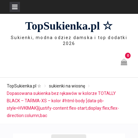
Skip
TopSukienka.pl ☆
to
content
Sukienki, modna odzież damska i top dodatki
2026
0
TopSukienka.pl ☆
sukienki na wiosnę
Dopasowana sukienka bez rękawów w kolorze TOTALLY
BLACK – TARMA-XS – kolor #html-body [data-pb-
style=HVKIMAK]{justify-content:flex-start;display:flex;flex-
direction:column;bac