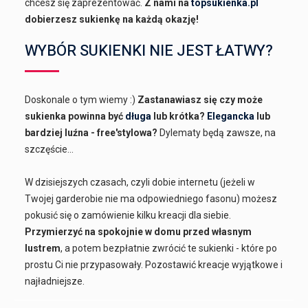
chcesz się zaprezentować.
Z nami na
topsukienka.pl
dobierzesz sukienkę na każdą okazję!
WYBÓR SUKIENKI NIE JEST ŁATWY?
Doskonale o tym wiemy :)
Zastanawiasz się czy może
sukienka powinna być
długa
lub krótka?
Elegancka
lub
bardziej luźna - free'stylowa?
Dylematy będą zawsze, na
szczęście...
W dzisiejszych czasach, czyli dobie internetu (jeżeli w
Twojej garderobie nie ma odpowiedniego fasonu) możesz
pokusić się o zamówienie kilku kreacji dla siebie.
Przymierzyć na spokojnie w domu przed własnym
lustrem
, a potem bezpłatnie zwrócić te sukienki - które po
prostu Ci nie przypasowały. Pozostawić kreacje wyjątkowe i
najładniejsze.