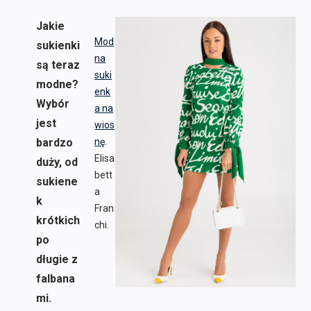
Jakie
Mod
sukienki
na
są teraz
suki
modne?
enk
Wybór
a na
jest
wios
bardzo
nę
.
Elisa
duży, od
bett
sukiene
a
k
Fran
krótkich
chi.
po
długie z
falbana
mi.