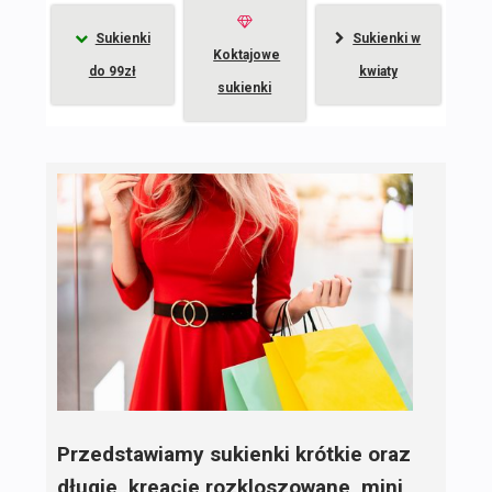
Sukienki
Sukienki w
Koktajowe
do 99zł
kwiaty
sukienki
Przedstawiamy sukienki krótkie oraz
długie, kreacje rozkloszowane, mini