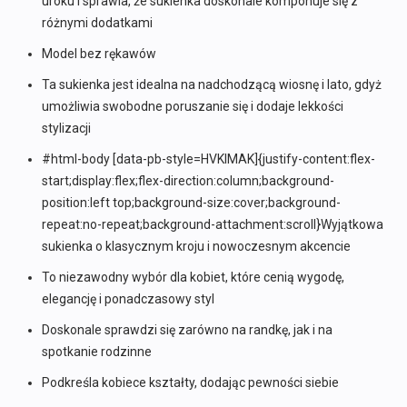
uroku i sprawia, że sukienka doskonale komponuje się z
różnymi dodatkami
Model bez rękawów
Ta sukienka jest idealna na nadchodzącą wiosnę i lato, gdyż
umożliwia swobodne poruszanie się i dodaje lekkości
stylizacji
#html-body [data-pb-style=HVKIMAK]{justify-content:flex-
start;display:flex;flex-direction:column;background-
position:left top;background-size:cover;background-
repeat:no-repeat;background-attachment:scroll}Wyjątkowa
sukienka o klasycznym kroju i nowoczesnym akcencie
To niezawodny wybór dla kobiet, które cenią wygodę,
elegancję i ponadczasowy styl
Doskonale sprawdzi się zarówno na randkę, jak i na
spotkanie rodzinne
Podkreśla kobiece kształty, dodając pewności siebie