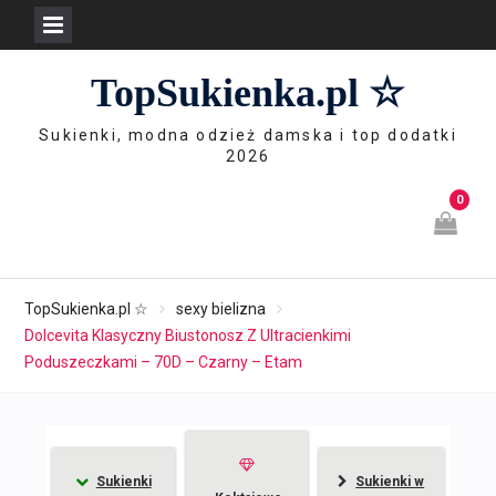
Skip
TopSukienka.pl ☆
to
content
Sukienki, modna odzież damska i top dodatki
2026
0
TopSukienka.pl ☆
sexy bielizna
Dolcevita Klasyczny Biustonosz Z Ultracienkimi
Poduszeczkami – 70D – Czarny – Etam
Sukienki
Sukienki w