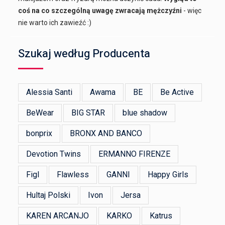
coś na co szczególną uwagę zwracają mężczyźni
- więc
nie warto ich zawieźć :)
Szukaj według Producenta
Alessia Santi
Awama
BE
Be Active
BeWear
BIG STAR
blue shadow
bonprix
BRONX AND BANCO
Devotion Twins
ERMANNO FIRENZE
Figl
Flawless
GANNI
Happy Girls
Hultaj Polski
Ivon
Jersa
KAREN ARCANJO
KARKO
Katrus