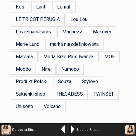
Kesi
Lanti
Lenitif
LE TRICOT PERUGIA
Lou Lou
LoveShackFancy
Madnezz
Makover
Marie Lund
marka niezdefiniowana
Marsala
Moda Size Plus Iwanek
MOE
Moodo
Nife
Numoco
Produkt Polski
Souza
Stylove
Sukienki.shop
THECADESS
TWINSET
Unisono
Volcano
Dolcevita Biustonosz Trójkątny Bez Fiszbin Z Cienkimi Poduszeczkami – 70C – Surowy – Etam
Upside Biustonosz Trójkątny Bez Fiszbin – 75C – Czarny – Etam
TopSukienka.pl - Copyright 2026 © All rights reserved.