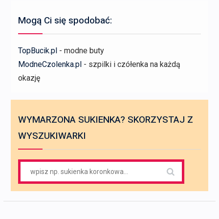
Mogą Ci się spodobać:
TopBucik.pl
- modne buty
ModneCzolenka.pl
- szpilki i czółenka na każdą
okazję
WYMARZONA SUKIENKA? SKORZYSTAJ Z
WYSZUKIWARKI
Search
for: