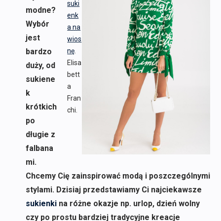
suki
modne?
enk
Wybór
a na
jest
wios
bardzo
nę
.
Elisa
duży, od
bett
sukiene
a
k
Fran
krótkich
chi.
po
długie z
falbana
mi.
Chcemy Cię zainspirować modą i poszczególnymi
stylami. Dzisiaj przedstawiamy Ci najciekawsze
sukienki
na różne okazje np. urlop, dzień wolny
czy po prostu bardziej tradycyjne kreacje