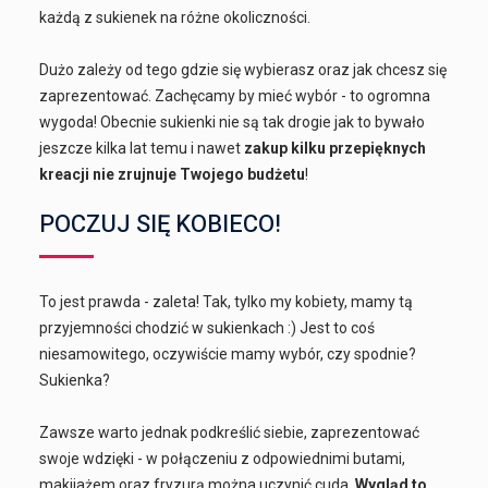
każdą z sukienek na różne okoliczności.
Dużo zależy od tego gdzie się wybierasz oraz jak chcesz się
zaprezentować. Zachęcamy by mieć wybór - to ogromna
wygoda! Obecnie sukienki nie są tak drogie jak to bywało
jeszcze kilka lat temu i nawet
zakup kilku przepięknych
kreacji nie zrujnuje Twojego budżetu
!
POCZUJ SIĘ KOBIECO!
To jest prawda - zaleta! Tak, tylko my kobiety, mamy tą
przyjemności chodzić w sukienkach :) Jest to coś
niesamowitego, oczywiście mamy wybór, czy spodnie?
Sukienka?
Zawsze warto jednak podkreślić siebie, zaprezentować
swoje wdzięki - w połączeniu z odpowiednimi butami,
makijażem oraz fryzurą można uczynić cuda.
Wygląd to