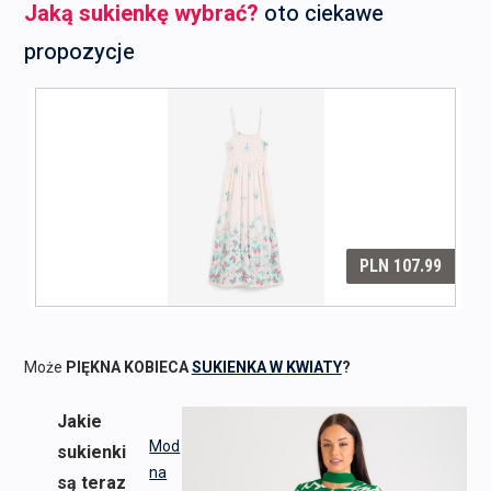
Jaką sukienkę wybrać?
oto ciekawe
propozycje
Może
PIĘKNA KOBIECA
SUKIENKA W KWIATY
?
Jakie
Mod
sukienki
na
są teraz