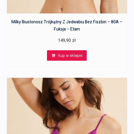
Milky Biustonosz Trójkątny Z Jedwabiu Bez Fiszbin – 80A –
Fuksja – Etam
149,90
zł
Kup w sklepie