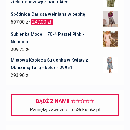
zielono-beżowy z nadrukiem
Spódnica Carissa wełniana w pepitę
Pierwotna
Aktualna
597,00
zł
247,00
zł
cena
cena
Sukienka Model 170-4 Pastel Pink -
wynosiła:
wynosi:
Numoco
597,00 zł.
247,00 zł.
309,75
zł
Miętowa Kobieca Sukienka w Kwiaty z
Obniżoną Talią - kolor - 29951
293,90
zł
BĄDŹ Z NAMI! ☆☆☆☆☆
Pamiętaj zawsze o TopSukienka.pl