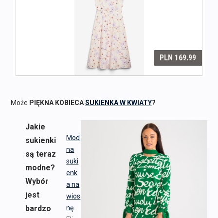
Może
PIĘKNA KOBIECA
SUKIENKA W KWIATY
?
Jakie
Mod
sukienki
na
są teraz
suki
modne?
enk
Wybór
a na
jest
wios
bardzo
nę
.