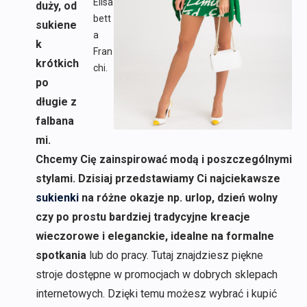
Elisa
duży, od
bett
sukiene
a
k
Fran
krótkich
chi.
po
długie z
falbana
mi.
Chcemy Cię zainspirować modą i poszczególnymi
stylami. Dzisiaj przedstawiamy Ci najciekawsze
sukienki
na różne okazje np. urlop, dzień wolny
czy po prostu bardziej tradycyjne kreacje
wieczorowe i eleganckie, idealne na formalne
spotkania
lub do pracy. Tutaj znajdziesz piękne
stroje dostępne w promocjach w dobrych sklepach
internetowych. Dzięki temu możesz wybrać i kupić