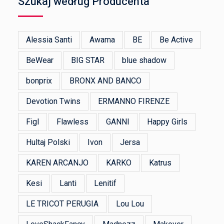
Szukaj według Producenta
Alessia Santi
Awama
BE
Be Active
BeWear
BIG STAR
blue shadow
bonprix
BRONX AND BANCO
Devotion Twins
ERMANNO FIRENZE
Figl
Flawless
GANNI
Happy Girls
Hultaj Polski
Ivon
Jersa
KAREN ARCANJO
KARKO
Katrus
Kesi
Lanti
Lenitif
LE TRICOT PERUGIA
Lou Lou