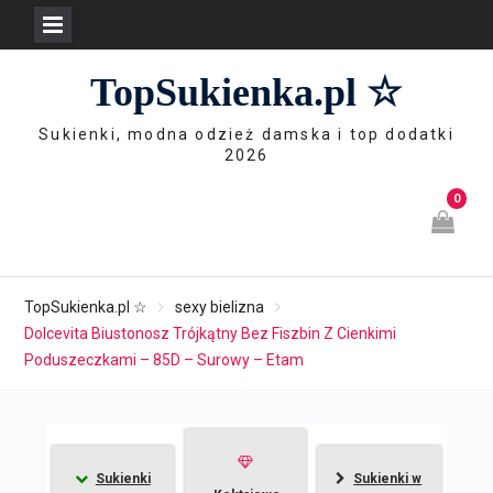
Skip
TopSukienka.pl ☆
to
content
Sukienki, modna odzież damska i top dodatki
2026
0
TopSukienka.pl ☆
sexy bielizna
Dolcevita Biustonosz Trójkątny Bez Fiszbin Z Cienkimi
Poduszeczkami – 85D – Surowy – Etam
Sukienki
Sukienki w