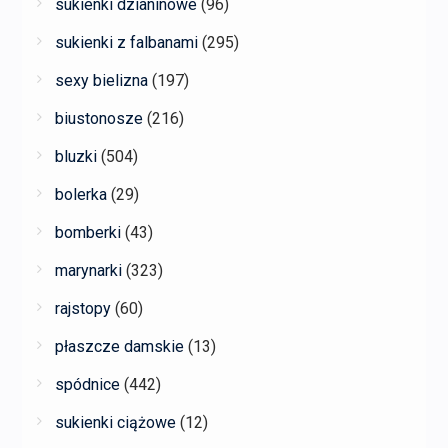
sukienki dzianinowe
(96)
sukienki z falbanami
(295)
sexy bielizna
(197)
biustonosze
(216)
bluzki
(504)
bolerka
(29)
bomberki
(43)
marynarki
(323)
rajstopy
(60)
płaszcze damskie
(13)
spódnice
(442)
sukienki ciążowe
(12)