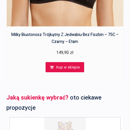
Milky Biustonosz Trójkątny Z Jedwabiu Bez Fiszbin – 75C –
Czarny – Etam
149,90
zł
Kup w sklepie
Jaką sukienkę wybrać?
oto ciekawe
propozycje