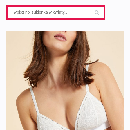
Search
for: