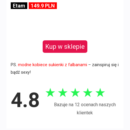
Etam
149.9 PLN
Kup w sklepie
PS.
modne kobiece sukienki z falbanami
– zainspiruj się i
bądź sexy!
★
★
★
★
★
4.8
Bazuje na 12 ocenach naszych
klientek