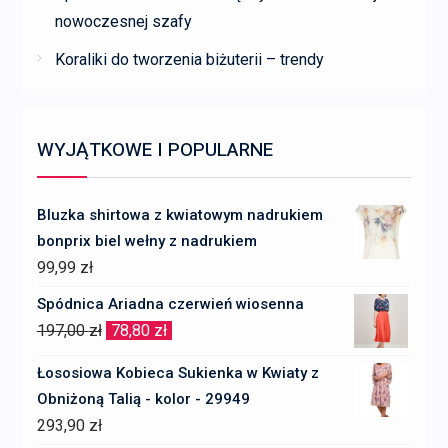
nowoczesnej szafy
Koraliki do tworzenia biżuterii – trendy
WYJĄTKOWE I POPULARNE
Bluzka shirtowa z kwiatowym nadrukiem
bonprix biel wełny z nadrukiem
99,99
zł
Spódnica Ariadna czerwień wiosenna
Pierwotna
Aktualna
197,00
zł
78,80
zł
cena
cena
Łososiowa Kobieca Sukienka w Kwiaty z
wynosiła:
wynosi:
Obniżoną Talią - kolor - 29949
197,00 zł.
78,80 zł.
293,90
zł