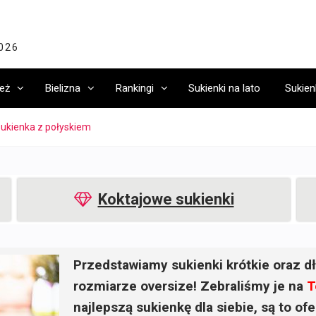
2026
eż
Bielizna
Rankingi
Sukienki na lato
Sukien
sukienka z połyskiem
Koktajowe sukienki
Przedstawiamy sukienki krótkie oraz dł
rozmiarze oversize! Zebraliśmy je na
T
najlepszą sukienkę dla siebie, są to o