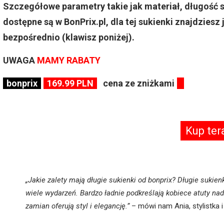
Szczegółowe parametry takie jak materiał, długość 
dostępne są w BonPrix.pl, dla tej sukienki znajdziesz
bezpośrednio (klawisz poniżej).
UWAGA
MAMY RABATY
bonprix
169.99 PLN
cena ze zniżkami
Kup ter
„Jakie zalety mają długie sukienki od bonprix? Długie sukienk
wiele wydarzeń. Bardzo ładnie podkreślają kobiece atuty n
zamian oferują styl i elegancję.”
– mówi nam Ania, stylistka