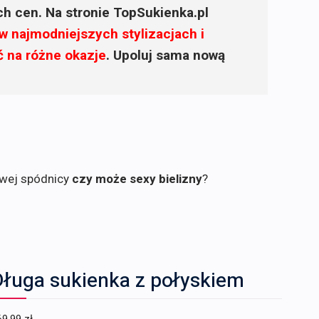
ich cen. Na stronie TopSukienka.pl
w najmodniejszych stylizacjach i
ć na różne okazje
. Upoluj sama nową
owej spódnicy
czy może sexy bielizny
?
Długa sukienka z połyskiem