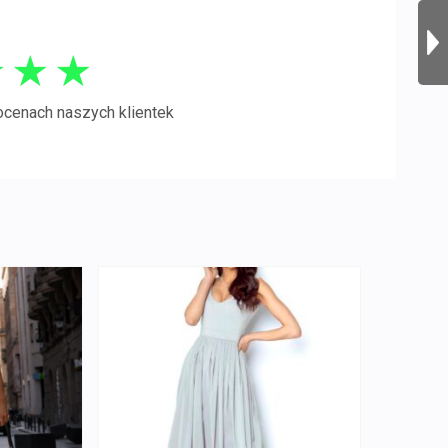
★
★
★
ocenach naszych klientek