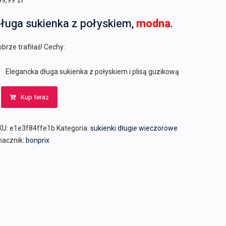
69,99
zł
ługa sukienka z połyskiem,
modna
.
brze trafiłaś! Cechy:
Elegancka długa sukienka z połyskiem i plisą guzikową
Kup teraz
KU:
e1e3f84ffe1b
Kategoria:
sukienki długie wieczorowe
nacznik:
bonprix