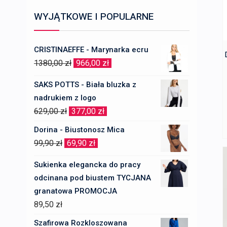
WYJĄTKOWE I POPULARNE
CRISTINAEFFE - Marynarka ecru
Pierwotna
Aktualna
1380,00
zł
966,00
zł
cena
cena
SAKS POTTS - Biała bluzka z
wynosiła:
wynosi:
nadrukiem z logo
1380,00 zł.
966,00 zł.
Pierwotna
Aktualna
629,00
zł
377,00
zł
cena
cena
Dorina - Biustonosz Mica
wynosiła:
wynosi:
Pierwotna
Aktualna
99,90
zł
69,90
zł
629,00 zł.
377,00 zł.
cena
cena
Sukienka elegancka do pracy
wynosiła:
wynosi:
odcinana pod biustem TYCJANA
99,90 zł.
69,90 zł.
granatowa PROMOCJA
89,50
zł
Szafirowa Rozkloszowana