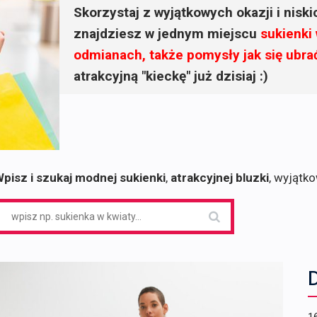
Skorzystaj z wyjątkowych okazji i nisk
znajdziesz w jednym miejscu
sukienki
odmianach, także pomysły jak się ubra
atrakcyjną "kieckę" już dzisiaj :)
pisz i szukaj modnej sukienki
,
atrakcyjnej bluzki
, wyjątk
earch
or: