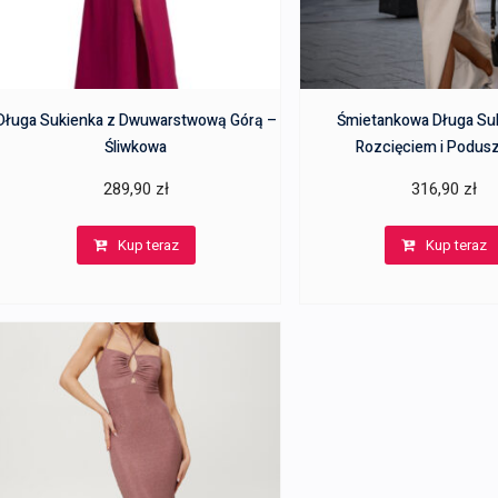
Długa Sukienka z Dwuwarstwową Górą –
Śmietankowa Długa Su
Śliwkowa
Rozcięciem i Podus
289,90
zł
316,90
zł
Kup teraz
Kup teraz