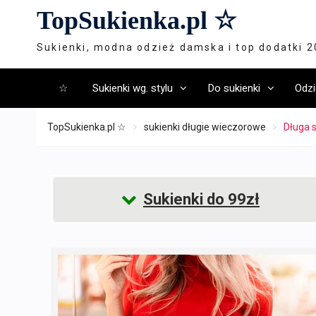
Skip
TopSukienka.pl ☆
to
content
Sukienki, modna odzież damska i top dodatki 
☆
Sukienki wg. stylu
Do sukienki
Odzi
TopSukienka.pl ☆
sukienki długie wieczorowe
Długa 
Sukienki do 99zł