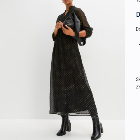
1
D
Do
S
Z