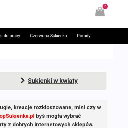
0
ki do pracy
Czerwona Sukienka
Porady
Sukienki w kwiaty
ugie, kreacje rozkloszowane, mini czy w
opSukienka.pl
byś mogła wybrać
ferty z dobrych internetowych sklepów.