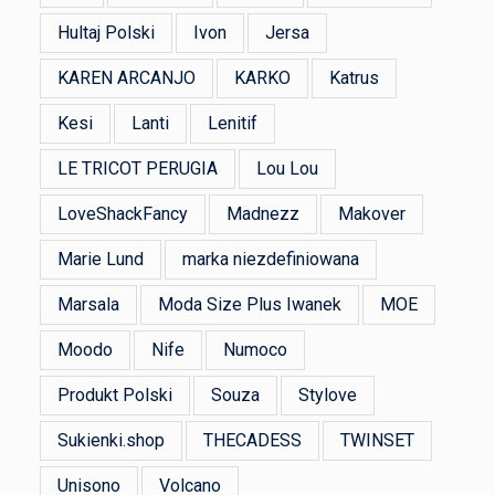
Hultaj Polski
Ivon
Jersa
KAREN ARCANJO
KARKO
Katrus
Kesi
Lanti
Lenitif
LE TRICOT PERUGIA
Lou Lou
LoveShackFancy
Madnezz
Makover
Marie Lund
marka niezdefiniowana
Marsala
Moda Size Plus Iwanek
MOE
Moodo
Nife
Numoco
Produkt Polski
Souza
Stylove
Sukienki.shop
THECADESS
TWINSET
Unisono
Volcano