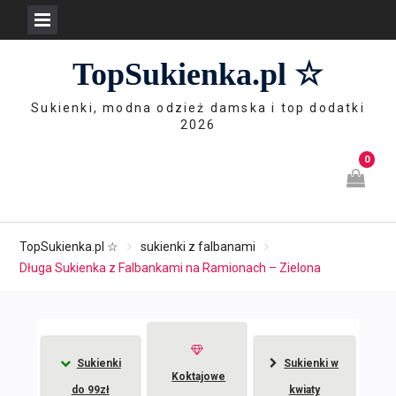
Skip
TopSukienka.pl ☆
to
content
Sukienki, modna odzież damska i top dodatki
2026
0
TopSukienka.pl ☆
sukienki z falbanami
Długa Sukienka z Falbankami na Ramionach – Zielona
Sukienki
Sukienki w
Koktajowe
do 99zł
kwiaty