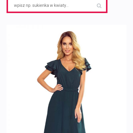
Search
for: