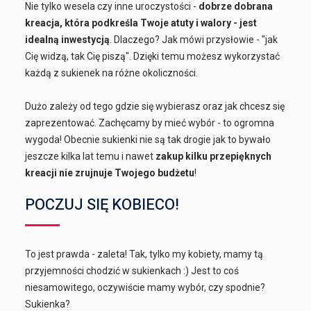
Nie tylko wesela czy inne uroczystości -
dobrze dobrana
kreacja, która podkreśla Twoje atuty i walory - jest
idealną inwestycją
. Dlaczego? Jak mówi przysłowie - "jak
Cię widzą, tak Cię piszą". Dzięki temu możesz wykorzystać
każdą z sukienek na różne okoliczności.
Dużo zależy od tego gdzie się wybierasz oraz jak chcesz się
zaprezentować. Zachęcamy by mieć wybór - to ogromna
wygoda! Obecnie sukienki nie są tak drogie jak to bywało
jeszcze kilka lat temu i nawet
zakup kilku przepięknych
kreacji nie zrujnuje Twojego budżetu
!
POCZUJ SIĘ KOBIECO!
To jest prawda - zaleta! Tak, tylko my kobiety, mamy tą
przyjemności chodzić w sukienkach :) Jest to coś
niesamowitego, oczywiście mamy wybór, czy spodnie?
Sukienka?