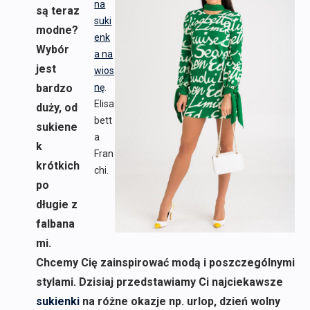
na
są teraz
suki
modne?
enk
Wybór
a na
jest
wios
bardzo
nę
.
Elisa
duży, od
bett
sukiene
a
k
Fran
krótkich
chi.
po
długie z
falbana
mi.
Chcemy Cię zainspirować modą i poszczególnymi
stylami. Dzisiaj przedstawiamy Ci najciekawsze
sukienki
na różne okazje np. urlop, dzień wolny