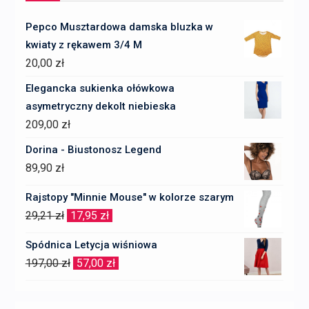
Pepco Musztardowa damska bluzka w
kwiaty z rękawem 3/4 M
20,00
zł
Elegancka sukienka ołówkowa
asymetryczny dekolt niebieska
209,00
zł
Dorina - Biustonosz Legend
89,90
zł
Rajstopy "Minnie Mouse" w kolorze szarym
Pierwotna
Aktualna
29,21
zł
17,95
zł
cena
cena
Spódnica Letycja wiśniowa
wynosiła:
wynosi:
Pierwotna
Aktualna
197,00
zł
57,00
zł
29,21 zł.
17,95 zł.
cena
cena
wynosiła:
wynosi: