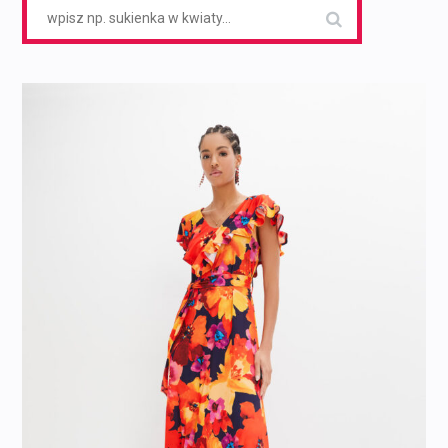
Search
for: