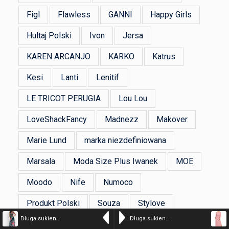
Figl
Flawless
GANNI
Happy Girls
Hultaj Polski
Ivon
Jersa
KAREN ARCANJO
KARKO
Katrus
Kesi
Lanti
Lenitif
LE TRICOT PERUGIA
Lou Lou
LoveShackFancy
Madnezz
Makover
Marie Lund
marka niezdefiniowana
Marsala
Moda Size Plus Iwanek
MOE
Moodo
Nife
Numoco
Produkt Polski
Souza
Stylove
Długa sukienka letnia
Długa sukienka hiszpanka na lato bawełna pudrowy róż
Sukienki.shop
THECADESS
TWINSET