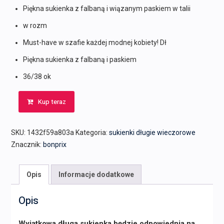
Piękna sukienka z falbaną i wiązanym paskiem w talii
w rozm
Must-have w szafie każdej modnej kobiety! Dł
Piękna sukienka z falbaną i paskiem
36/38 ok
Kup teraz
SKU:
1432f59a803a
Kategoria:
sukienki długie wieczorowe
Znacznik:
bonprix
Opis
Informacje dodatkowe
Opis
Wyjątkowa długa sukienka będzie odpowiednia na