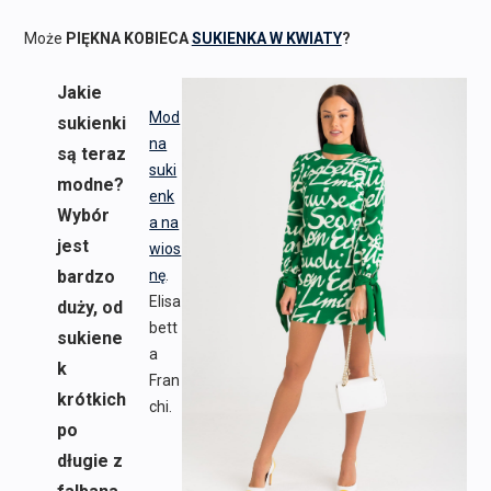
Może
PIĘKNA KOBIECA
SUKIENKA W KWIATY
?
Jakie
Mod
sukienki
na
są teraz
suki
modne?
enk
Wybór
a na
jest
wios
bardzo
nę
.
Elisa
duży, od
bett
sukiene
a
k
Fran
krótkich
chi.
po
długie z