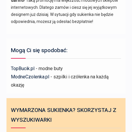
darmo
! Taką promocję ma większość modowych sklepów
internetowych. Dlatego zamów i ciesz się jej wyjątkowym
designem już dzisiaj. W sytuacji gdy sukienka nie będzie
odpowiednia, możesz ją odesłać bezpłatnie!
Mogą Ci się spodobać:
TopBucik.pl
- modne buty
ModneCzolenka.pl
- szpilki i czółenka na każdą
okazję
WYMARZONA SUKIENKA? SKORZYSTAJ Z
WYSZUKIWARKI