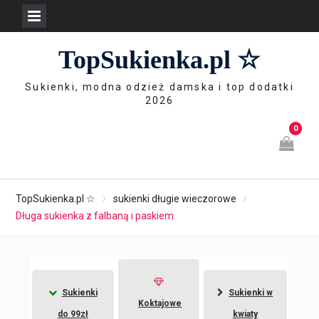
Skip
TopSukienka.pl ☆
to
content
Sukienki, modna odzież damska i top dodatki
2026
0
TopSukienka.pl ☆
sukienki długie wieczorowe
Długa sukienka z falbaną i paskiem
Sukienki
Sukienki w
Koktajowe
do 99zł
kwiaty