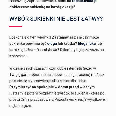
chcesz się zaprezentować.
Z nami na
topsukienka.pl
dobierzesz sukienkę na każdą okazję!
WYBÓR SUKIENKI NIE JEST ŁATWY?
Doskonale o tym wiemy :)
Zastanawiasz się czy może
sukienka powinna być
długa
lub krótka?
Elegancka
lub
bardziej luźna - free'stylowa?
Dylematy będą zawsze, na
szczęście...
W dzisiejszych czasach, czyli dobie internetu (jeżeli w
Twojej garderobie nie ma odpowiedniego fasonu) możesz
pokusić się o zamówienie kilku kreacji dla siebie.
Przymierzyć na spokojnie w domu przed własnym
lustrem
, a potem bezpłatnie zwrócić te sukienki - które po
prostu Ci nie przypasowały. Pozostawić kreacje wyjątkowe i
najładniejsze.