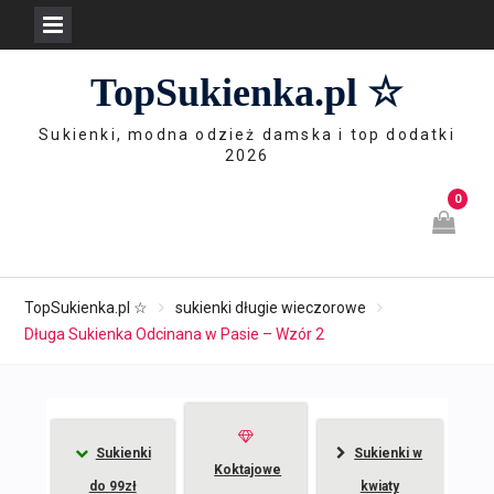
Skip
TopSukienka.pl ☆
to
content
Sukienki, modna odzież damska i top dodatki
2026
0
TopSukienka.pl ☆
sukienki długie wieczorowe
Długa Sukienka Odcinana w Pasie – Wzór 2
Sukienki
Sukienki w
Koktajowe
do 99zł
kwiaty