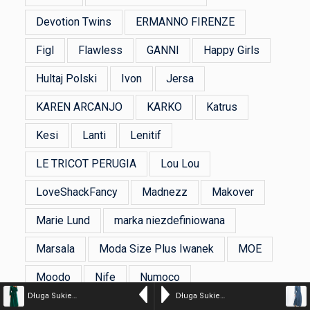
Devotion Twins
ERMANNO FIRENZE
Figl
Flawless
GANNI
Happy Girls
Hultaj Polski
Ivon
Jersa
KAREN ARCANJO
KARKO
Katrus
Kesi
Lanti
Lenitif
LE TRICOT PERUGIA
Lou Lou
LoveShackFancy
Madnezz
Makover
Marie Lund
marka niezdefiniowana
Marsala
Moda Size Plus Iwanek
MOE
Moodo
Nife
Numoco
Długa Sukienka o Koszulowym Kroju z Asymetrycznym Dołem – Zielona
Długa Sukienka z Motywem Grochów – Zielona
Produkt Polski
Souza
Stylove