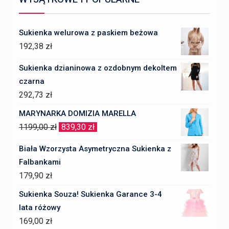
Sukienka welurowa z paskiem beżowa
192,38
zł
Sukienka dzianinowa z ozdobnym dekoltem
czarna
292,73
zł
MARYNARKA DOMIZIA MARELLA
Pierwotna
Aktualna
1199,00
zł
839,30
zł
cena
cena
Biała Wzorzysta Asymetryczna Sukienka z
wynosiła:
wynosi:
Falbankami
1199,00 zł.
839,30 zł.
179,90
zł
Sukienka Souza! Sukienka Garance 3-4
lata różowy
169,00
zł