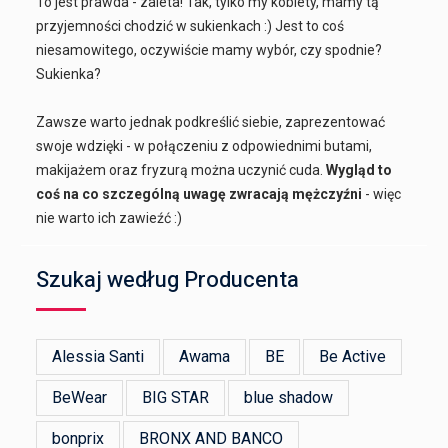
To jest prawda - zaleta! Tak, tylko my kobiety, mamy tą
przyjemności chodzić w sukienkach :) Jest to coś
niesamowitego, oczywiście mamy wybór, czy spodnie?
Sukienka?
Zawsze warto jednak podkreślić siebie, zaprezentować
swoje wdzięki - w połączeniu z odpowiednimi butami,
makijażem oraz fryzurą można uczynić cuda.
Wygląd to
coś na co szczególną uwagę zwracają mężczyźni
- więc
nie warto ich zawieźć :)
Szukaj według Producenta
Alessia Santi
Awama
BE
Be Active
BeWear
BIG STAR
blue shadow
bonprix
BRONX AND BANCO