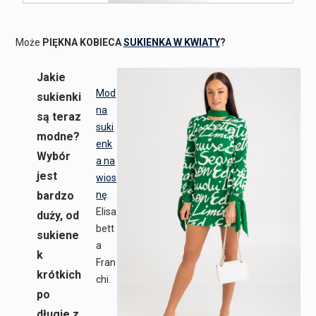
Może
PIĘKNA KOBIECA
SUKIENKA W KWIATY
?
Jakie
Mod
sukienki
na
są teraz
suki
modne?
enk
Wybór
a na
jest
wios
bardzo
nę
.
Elisa
duży, od
bett
sukiene
a
k
Fran
krótkich
chi.
po
długie z