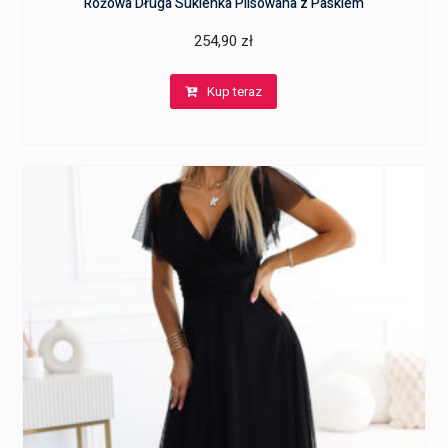
Różowa Długa Sukienka Plisowana z Paskiem
254,90
zł
Kup teraz