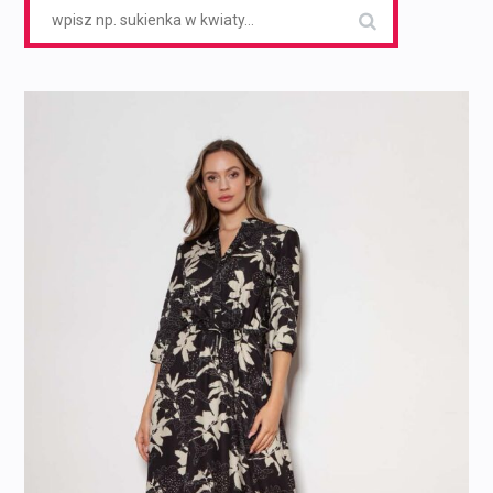
Search
for: