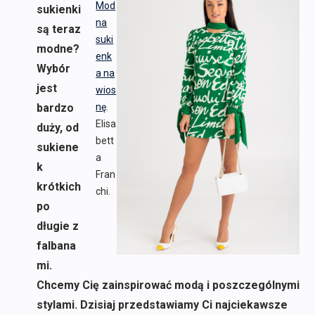
Mod
sukienki
na
są teraz
suki
modne?
enk
Wybór
a na
jest
wios
bardzo
nę
.
Elisa
duży, od
bett
sukiene
a
k
Fran
krótkich
chi.
po
długie z
falbana
mi.
Chcemy Cię zainspirować modą i poszczególnymi
stylami. Dzisiaj przedstawiamy Ci najciekawsze