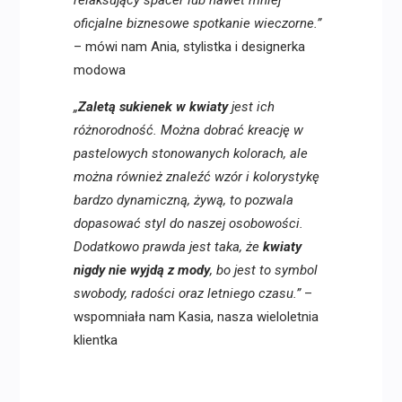
relaksujący spacer lub nawet mniej
oficjalne biznesowe spotkanie wieczorne.”
– mówi nam Ania, stylistka i designerka
modowa
„
Zaletą sukienek w kwiaty
jest ich
różnorodność. Można dobrać kreację w
pastelowych stonowanych kolorach, ale
można również znaleźć wzór i kolorystykę
bardzo dynamiczną, żywą, to pozwala
dopasować styl do naszej osobowości.
Dodatkowo prawda jest taka, że
kwiaty
nigdy nie wyjdą z mody
, bo jest to symbol
swobody, radości oraz letniego czasu.”
–
wspomniała nam Kasia, nasza wieloletnia
klientka