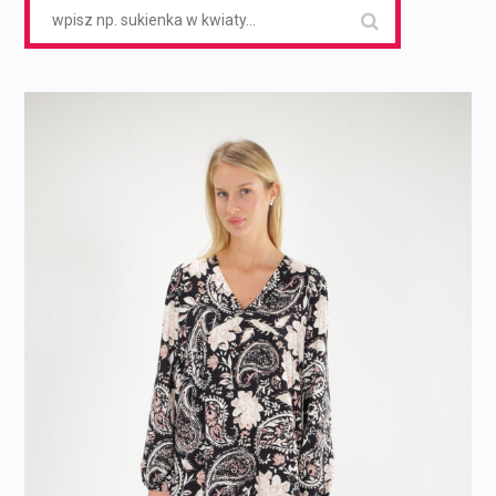
Search
for: