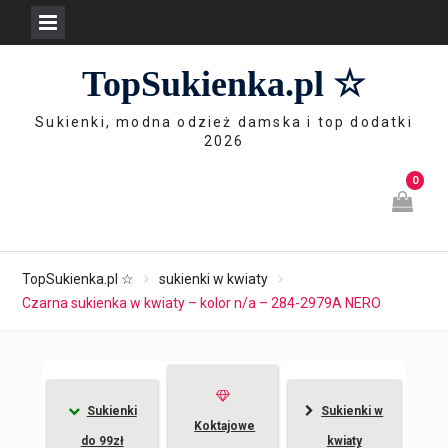
Skip
TopSukienka.pl ☆
to
content
Sukienki, modna odzież damska i top dodatki
2026
0
TopSukienka.pl ☆
sukienki w kwiaty
Czarna sukienka w kwiaty – kolor n/a – 284-2979A NERO
Sukienki
Sukienki w
Koktajowe
do 99zł
kwiaty