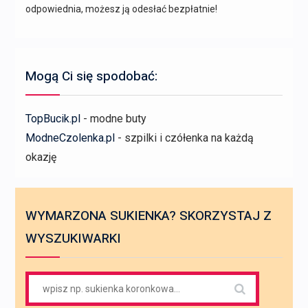
odpowiednia, możesz ją odesłać bezpłatnie!
Mogą Ci się spodobać:
TopBucik.pl
- modne buty
ModneCzolenka.pl
- szpilki i czółenka na każdą
okazję
WYMARZONA SUKIENKA? SKORZYSTAJ Z
WYSZUKIWARKI
Search
for: