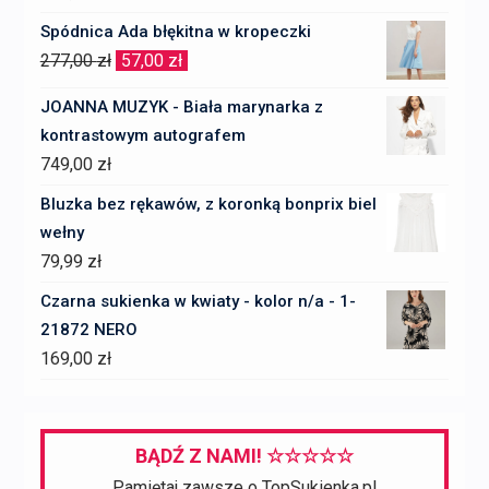
Spódnica Ada błękitna w kropeczki
Pierwotna
Aktualna
277,00
zł
57,00
zł
cena
cena
JOANNA MUZYK - Biała marynarka z
wynosiła:
wynosi:
kontrastowym autografem
277,00 zł.
57,00 zł.
749,00
zł
Bluzka bez rękawów, z koronką bonprix biel
wełny
79,99
zł
Czarna sukienka w kwiaty - kolor n/a - 1-
21872 NERO
169,00
zł
BĄDŹ Z NAMI! ☆☆☆☆☆
Pamiętaj zawsze o TopSukienka.pl