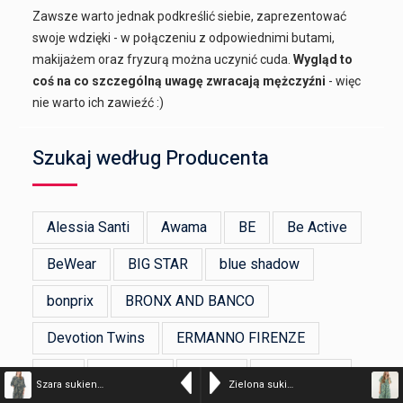
Zawsze warto jednak podkreślić siebie, zaprezentować
swoje wdzięki - w połączeniu z odpowiednimi butami,
makijażem oraz fryzurą można uczynić cuda.
Wygląd to
coś na co szczególną uwagę zwracają mężczyźni
- więc
nie warto ich zawieźć :)
Szukaj według Producenta
Alessia Santi
Awama
BE
Be Active
BeWear
BIG STAR
blue shadow
bonprix
BRONX AND BANCO
Devotion Twins
ERMANNO FIRENZE
Figl
Flawless
GANNI
Happy Girls
Szara sukienka z guzikami – kolor n/a – 109-24214A PIOMB
Zielona sukienka w kwiaty – kolor n/a – 232-9116-5 MELA