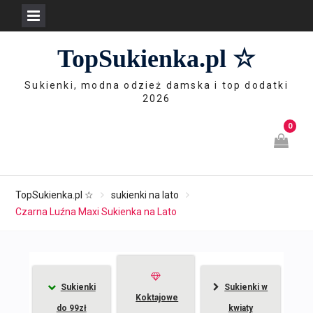
Skip
TopSukienka.pl ☆
to
content
Sukienki, modna odzież damska i top dodatki
2026
0
TopSukienka.pl ☆
sukienki na lato
Czarna Luźna Maxi Sukienka na Lato
Sukienki
Sukienki w
Koktajowe
do 99zł
kwiaty