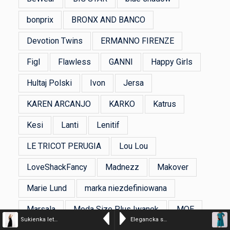
bonprix
BRONX AND BANCO
Devotion Twins
ERMANNO FIRENZE
Figl
Flawless
GANNI
Happy Girls
Hultaj Polski
Ivon
Jersa
KAREN ARCANJO
KARKO
Katrus
Kesi
Lanti
Lenitif
LE TRICOT PERUGIA
Lou Lou
LoveShackFancy
Madnezz
Makover
Marie Lund
marka niezdefiniowana
Marsala
Moda Size Plus Iwanek
MOE
Sukienka letnia Moonholi Summer z odkrytymi plecami
Elegancka sukienka Doris na wesele w odcieniach zieleni PLUS SIZE XXL