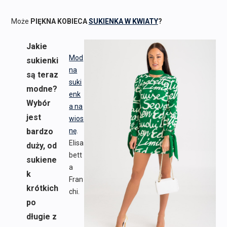
Może
PIĘKNA KOBIECA
SUKIENKA W KWIATY
?
Jakie
Mod
sukienki
na
są teraz
suki
modne?
enk
Wybór
a na
jest
wios
bardzo
nę
.
Elisa
duży, od
bett
sukiene
a
k
Fran
krótkich
chi.
po
długie z