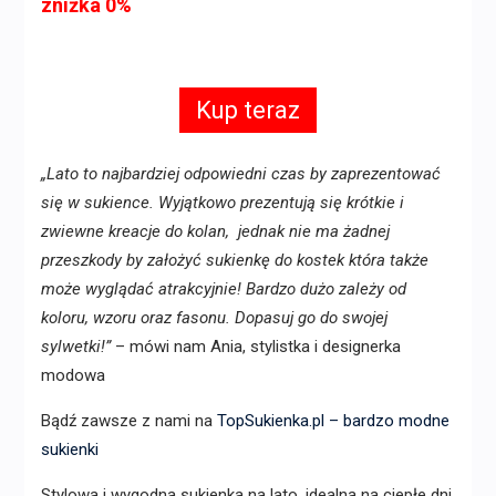
zniżka 0%
Kup teraz
„Lato to najbardziej odpowiedni czas by zaprezentować
się w sukience. Wyjątkowo prezentują się krótkie i
zwiewne kreacje do kolan, jednak nie ma żadnej
przeszkody by założyć sukienkę do kostek która także
może wyglądać atrakcyjnie! Bardzo dużo zależy od
koloru, wzoru oraz fasonu. Dopasuj go do swojej
sylwetki!”
– mówi nam Ania, stylistka i designerka
modowa
Bądź zawsze z nami na
TopSukienka.pl – bardzo modne
sukienki
Stylowa i wygodna sukienka na lato, idealna na ciepłe dni.