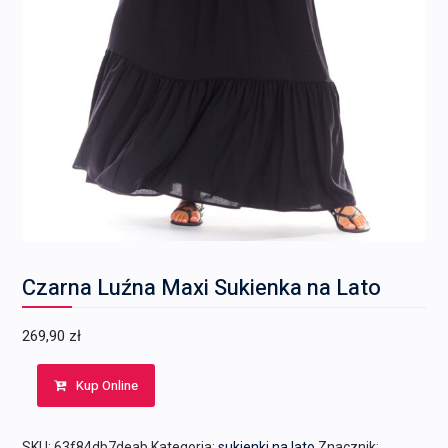
Czarna Luźna Maxi Sukienka na Lato
269,90
zł
Kup Online
SKU:
63f84db7deab
Kategoria:
sukienki na lato
Znacznik: