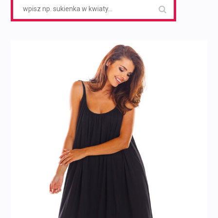
Search
for: