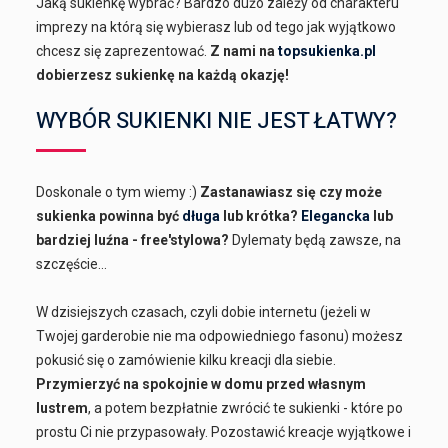
Jaką sukienkę wybrać? Bardzo dużo zależy od charakteru
imprezy na którą się wybierasz lub od tego jak wyjątkowo
chcesz się zaprezentować.
Z nami na
topsukienka.pl
dobierzesz sukienkę na każdą okazję!
WYBÓR SUKIENKI NIE JEST ŁATWY?
Doskonale o tym wiemy :)
Zastanawiasz się czy może
sukienka powinna być
długa
lub krótka?
Elegancka
lub
bardziej luźna - free'stylowa?
Dylematy będą zawsze, na
szczęście...
W dzisiejszych czasach, czyli dobie internetu (jeżeli w
Twojej garderobie nie ma odpowiedniego fasonu) możesz
pokusić się o zamówienie kilku kreacji dla siebie.
Przymierzyć na spokojnie w domu przed własnym
lustrem
, a potem bezpłatnie zwrócić te sukienki - które po
prostu Ci nie przypasowały. Pozostawić kreacje wyjątkowe i