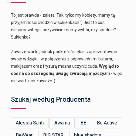
To jest prawda - zaleta! Tak, tylko my kobiety, mamy tą
przyjemności chodzić w sukienkach :) Jest to coś
niesamowitego, oczywiście mamy wybór, czy spodnie?
Sukienka?
Zawsze warto jednak podkreślić siebie, zaprezentować
swoje wdzięki - w połączeniu z odpowiednimi butami,
makijażem oraz fryzurą można uczynić cuda.
Wygląd to
coś na co szczególną uwagę zwracają mężczyźni
- więc
nie warto ich zawieźć :)
Szukaj według Producenta
Alessia Santi
Awama
BE
Be Active
BeWear
BIG STAR
blue shadow