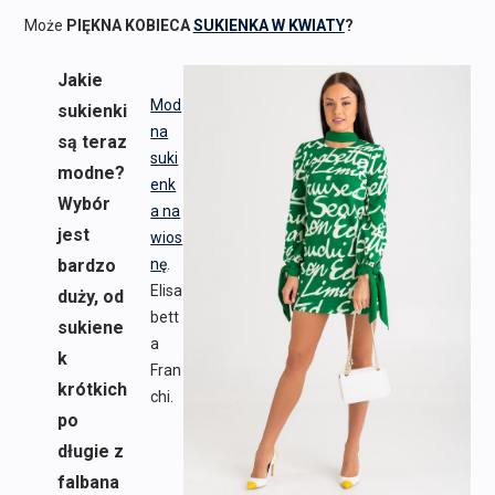
Może
PIĘKNA KOBIECA
SUKIENKA W KWIATY
?
Jakie
Mod
sukienki
na
są teraz
suki
modne?
enk
Wybór
a na
jest
wios
bardzo
nę
.
Elisa
duży, od
bett
sukiene
a
k
Fran
krótkich
chi.
po
długie z
falbana