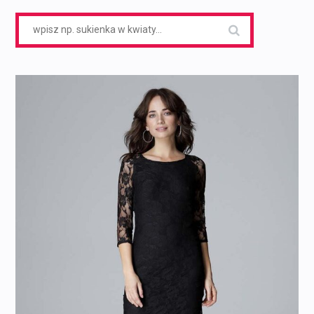
Search
for: