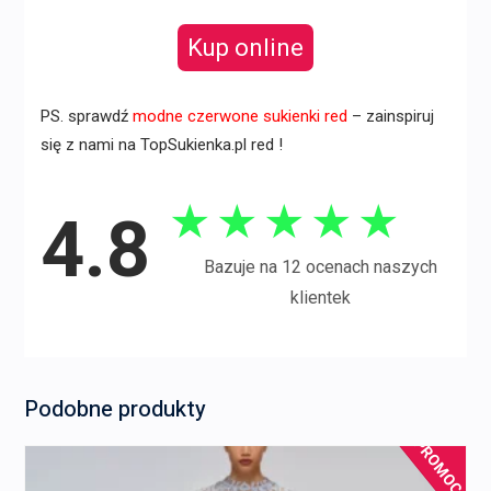
Kup online
PS. sprawdź
modne czerwone sukienki red
– zainspiruj
się z nami na TopSukienka.pl red !
★
★
★
★
★
4.8
Bazuje na 12 ocenach naszych
klientek
Podobne produkty
PROMOCJA!