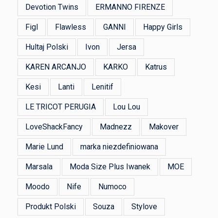
Devotion Twins
ERMANNO FIRENZE
Figl
Flawless
GANNI
Happy Girls
Hultaj Polski
Ivon
Jersa
KAREN ARCANJO
KARKO
Katrus
Kesi
Lanti
Lenitif
LE TRICOT PERUGIA
Lou Lou
LoveShackFancy
Madnezz
Makover
Marie Lund
marka niezdefiniowana
Marsala
Moda Size Plus Iwanek
MOE
Moodo
Nife
Numoco
Produkt Polski
Souza
Stylove