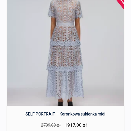
SELF PORTRAIT – Koronkowa sukienka midi
Pierwotna
Aktualna
2739,00
zł
1917,00
zł