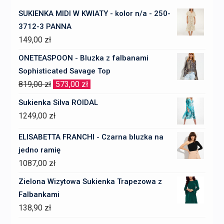
SUKIENKA MIDI W KWIATY - kolor n/a - 250-
3712-3 PANNA
149,00
zł
ONETEASPOON - Bluzka z falbanami
Sophisticated Savage Top
Pierwotna
Aktualna
819,00
zł
573,00
zł
cena
cena
Sukienka Silva ROIDAL
wynosiła:
wynosi:
1249,00
zł
819,00 zł.
573,00 zł.
ELISABETTA FRANCHI - Czarna bluzka na
jedno ramię
1087,00
zł
Zielona Wizytowa Sukienka Trapezowa z
Falbankami
138,90
zł