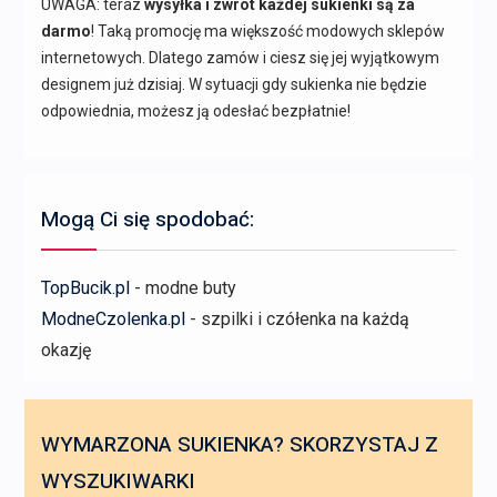
UWAGA: teraz
wysyłka i zwrot każdej sukienki są za
darmo
! Taką promocję ma większość modowych sklepów
internetowych. Dlatego zamów i ciesz się jej wyjątkowym
designem już dzisiaj. W sytuacji gdy sukienka nie będzie
odpowiednia, możesz ją odesłać bezpłatnie!
Mogą Ci się spodobać:
TopBucik.pl
- modne buty
ModneCzolenka.pl
- szpilki i czółenka na każdą
okazję
WYMARZONA SUKIENKA? SKORZYSTAJ Z
WYSZUKIWARKI