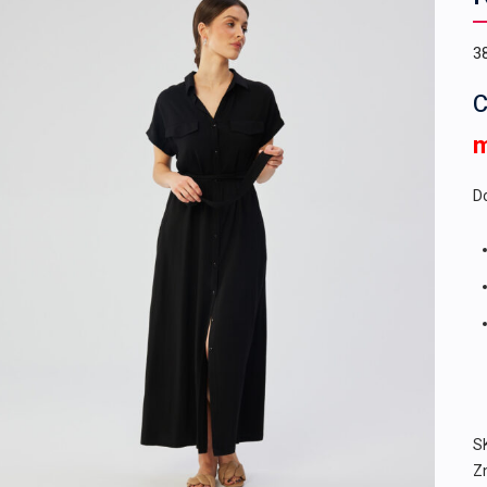
3
C
Do
S
Z