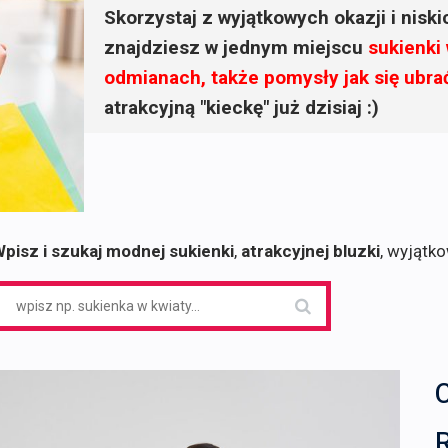
Skorzystaj z wyjątkowych okazji i nisk
znajdziesz w jednym miejscu
sukienki
odmianach, także pomysły jak się ubra
atrakcyjną "kieckę" już dzisiaj :)
pisz i szukaj modnej sukienki
,
atrakcyjnej bluzki
, wyjątk
earch
or: