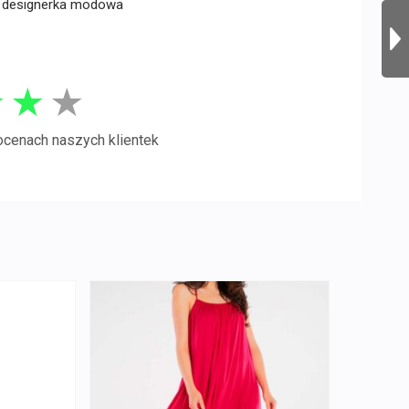
 i designerka modowa
★
★
★
ocenach naszych klientek