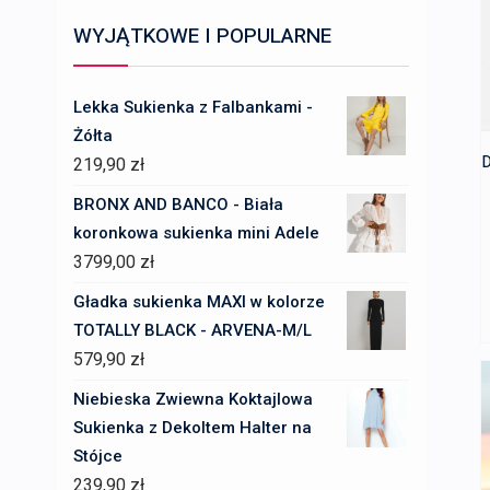
WYJĄTKOWE I POPULARNE
Lekka Sukienka z Falbankami -
Żółta
D
219,90
zł
BRONX AND BANCO - Biała
koronkowa sukienka mini Adele
3799,00
zł
Gładka sukienka MAXI w kolorze
TOTALLY BLACK - ARVENA-M/L
579,90
zł
Niebieska Zwiewna Koktajlowa
Sukienka z Dekoltem Halter na
Stójce
239,90
zł