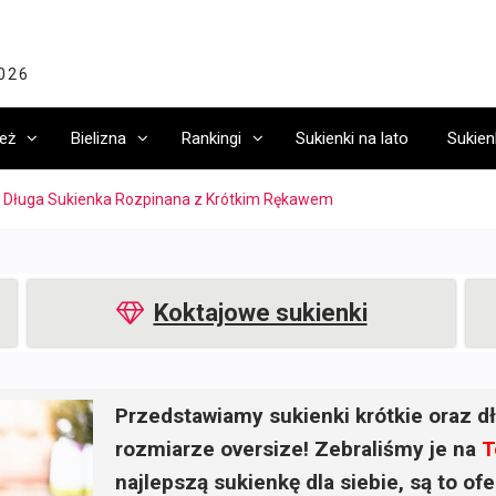
2026
eż
Bielizna
Rankingi
Sukienki na lato
Sukien
 Długa Sukienka Rozpinana z Krótkim Rękawem
Koktajowe sukienki
Przedstawiamy sukienki krótkie oraz dł
rozmiarze oversize! Zebraliśmy je na
T
najlepszą sukienkę dla siebie, są to o