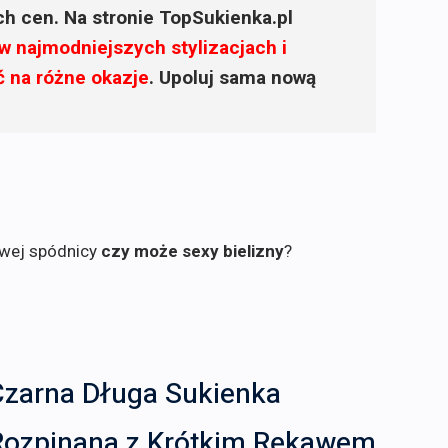
ich cen. Na stronie TopSukienka.pl
w najmodniejszych stylizacjach i
ć na różne okazje
. Upoluj sama nową
owej spódnicy
czy może sexy bielizny
?
Czarna Długa Sukienka
Rozpinana z Krótkim Rękawem