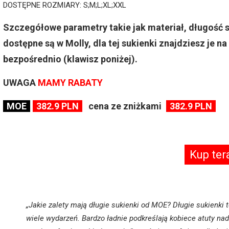
DOSTĘPNE ROZMIARY: S;M;L;XL;XXL
Szczegółowe parametry takie jak materiał, długość 
dostępne są w Molly, dla tej sukienki znajdziesz je n
bezpośrednio (klawisz poniżej).
UWAGA
MAMY RABATY
MOE
382.9 PLN
cena ze zniżkami
382.9 PLN
Kup ter
„Jakie zalety mają długie sukienki od MOE? Długie sukienki t
wiele wydarzeń. Bardzo ładnie podkreślają kobiece atuty n