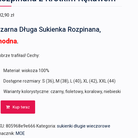
82,90
zł
zarna Długa Sukienka Rozpinana,
modna
.
brze trafiłaś! Cechy:
Materiał: wiskoza 100%
Dostępne rozmiary: S (36), M (38), L (40), XL (42), XXL (44)
Warianty kolorystyczne: czarny, fioletowy, koralowy, niebieski
Kup teraz
KU:
805968e9e666
Kategoria:
sukienki długie wieczorowe
nacznik:
MOE