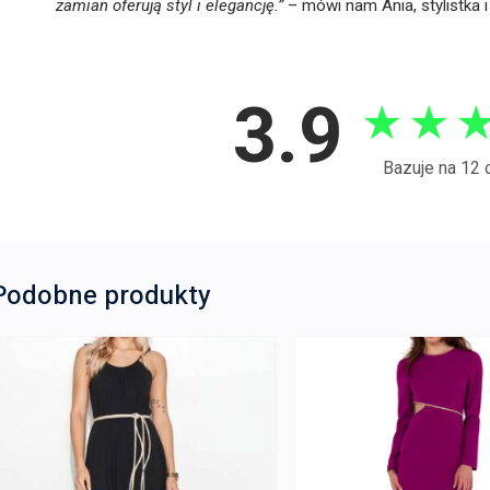
zamian oferują styl i elegancję.”
– mówi nam Ania, stylistka
3.9
★
★
Bazuje na 12 
Podobne produkty