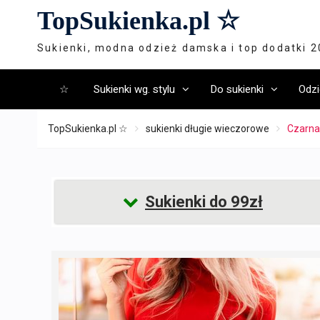
Skip
TopSukienka.pl ☆
to
content
Sukienki, modna odzież damska i top dodatki 
☆
Sukienki wg. stylu
Do sukienki
Odzi
TopSukienka.pl ☆
sukienki długie wieczorowe
Czarna
Sukienki do 99zł