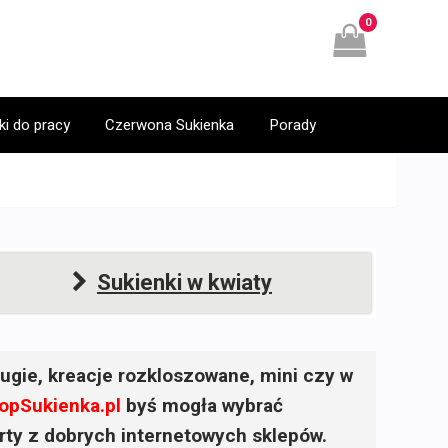
0
ki do pracy
Czerwona Sukienka
Porady
Sukienki w kwiaty
ugie, kreacje rozkloszowane, mini czy w
opSukienka.pl
byś mogła wybrać
ferty z dobrych internetowych sklepów.