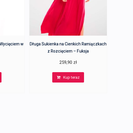
 Wycięciem w
Długa Sukienka na Cienkich Ramiączkach
z Rozcięciem – Fuksja
259,90
zł
Kup teraz