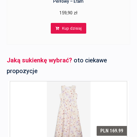
Perłowy – Etam
159,90
zł
Kup dzisiaj
Jaką sukienkę wybrać?
oto ciekawe
propozycje