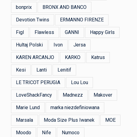
bonprix
BRONX AND BANCO
Devotion Twins
ERMANNO FIRENZE
Figl
Flawless
GANNI
Happy Girls
Hultaj Polski
Ivon
Jersa
KAREN ARCANJO
KARKO
Katrus
Kesi
Lanti
Lenitif
LE TRICOT PERUGIA
Lou Lou
LoveShackFancy
Madnezz
Makover
Marie Lund
marka niezdefiniowana
Marsala
Moda Size Plus Iwanek
MOE
Moodo
Nife
Numoco