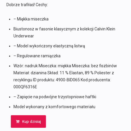
139,90 zł.
89,90 zł.
Dobrze trafiłaś! Cechy:
– Miękka miseczka
Biustonosz w fasonie klasycznym z kolekcji Calvin Klein
Underwear
– Model wykończony elastyczną listwą
– Regulowane ramiączka
Wzór: nadruk Miseczka: miękka Miseczka: bez fiszbinów
Materiał: dzianina Skład: 11 % Elastan, 89 % Poliester z
recyklingu ID produktu: 4900-BID065 Kod producenta:
000QF6316E
– Zapięcie na podwójne trzystopniowe haftki
Model wykonany z komfortowego materiału
Kup dzisiaj