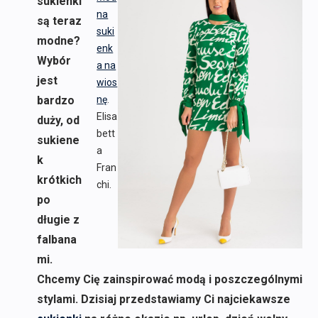
sukienki
na
są teraz
suki
modne?
enk
Wybór
a na
jest
wios
bardzo
nę
.
Elisa
duży, od
bett
sukiene
a
k
Fran
krótkich
chi.
po
długie z
falbana
mi.
Chcemy Cię zainspirować modą i poszczególnymi
stylami. Dzisiaj przedstawiamy Ci najciekawsze