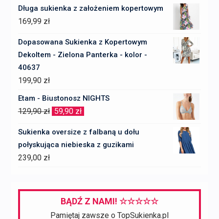
Długa sukienka z założeniem kopertowym
169,99
zł
Dopasowana Sukienka z Kopertowym
Dekoltem - Zielona Panterka - kolor -
40637
199,90
zł
Etam - Biustonosz NIGHTS
Pierwotna
Aktualna
129,90
zł
59,90
zł
cena
cena
Sukienka oversize z falbaną u dołu
wynosiła:
wynosi:
połyskująca niebieska z guzikami
129,90 zł.
59,90 zł.
239,00
zł
BĄDŹ Z NAMI! ☆☆☆☆☆
Pamiętaj zawsze o TopSukienka.pl