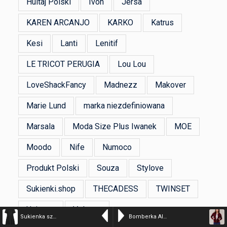
Hultaj Polski
Ivon
Jersa
KAREN ARCANJO
KARKO
Katrus
Kesi
Lanti
Lenitif
LE TRICOT PERUGIA
Lou Lou
LoveShackFancy
Madnezz
Makover
Marie Lund
marka niezdefiniowana
Marsala
Moda Size Plus Iwanek
MOE
Moodo
Nife
Numoco
Produkt Polski
Souza
Stylove
Sukienki.shop
THECADESS
TWINSET
Unisono
Volcano
Sukienka szmizjerka bonprix czarny
Bomberka Aleksja pepita czerwień wina XL bordo