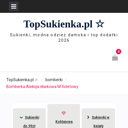
Skip
TopSukienka.pl ☆
to
content
Sukienki, modna odzież damska i top dodatki
2026
0
TopSukienka.pl ☆
bomberki
Bomberka Aleksja śliwkowa M fioletowy
Sukienki
Sukienki w
Koktajowe
do 99zł
kwiaty