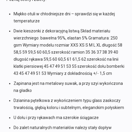
Miękko otuli w chłodniejsze dni – sprawdzi się w każdej
temperaturze
Dwie kieszonki z dekoracyjną listwą Skład materiału
wierzchniego: bawełna 95%, elastan 5% Gramatura: 250
gsm Wymiary modelu rozmiar XXS XS S M L XL długość 58
58,5 59 59,5 60 60,5 szerokość ramion 35 36 37 38 39 40
długość rękawa 59,5 60 60,5 61 61,5 62 szerokość na linii
klatki piersiowej 45 47 49 51 53 55 szerokość dołu bomberki
43 45 47 49 51 53 Wymiary z dokładnością +/- 1,5 cm
Zapinana jest na metalowy suwak, a przy szyi wykończona
na gładko
Dzianina pętelkowa z wykończeniem typu glass zaskoczy
trwałością, głębią koloru i subtelnym, eleganckim połyskiem
U dołu i przy rękawach ma szerokie ściągacze
Do zalet naturalnych materiałów należy stały dopływ