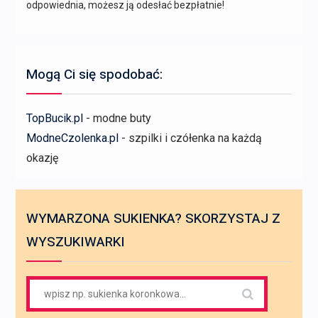
odpowiednia, możesz ją odesłać bezpłatnie!
Mogą Ci się spodobać:
TopBucik.pl
- modne buty
ModneCzolenka.pl
- szpilki i czółenka na każdą
okazję
WYMARZONA SUKIENKA? SKORZYSTAJ Z
WYSZUKIWARKI
Search
for: