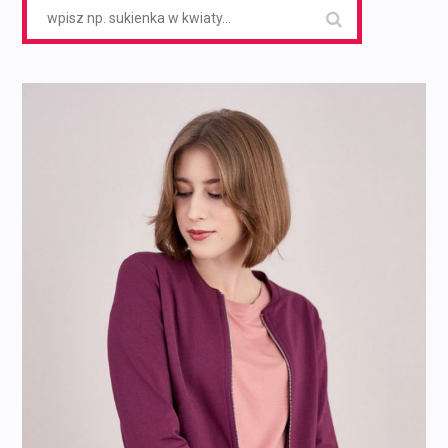
Search
for: