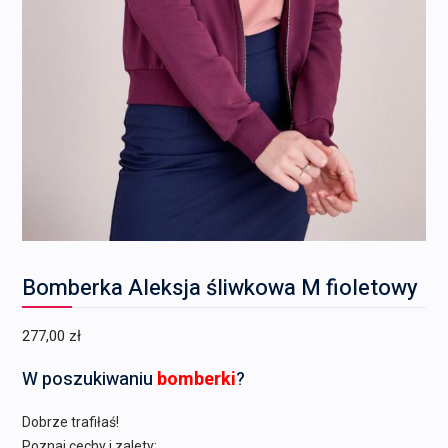
Bomberka Aleksja śliwkowa M fioletowy
277,00
zł
W poszukiwaniu
bomberki
?
Dobrze trafiłaś!
Poznaj cechy i zalety: