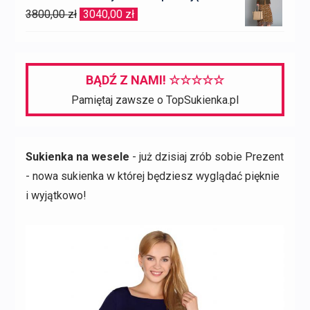
wynosiła:
wynosi:
Pierwotna
Aktualna
3800,00
zł
3040,00
zł
839,00 zł.
587,30 zł.
cena
cena
wynosiła:
wynosi:
3800,00 zł.
3040,00 zł.
BĄDŹ Z NAMI! ☆☆☆☆☆
Pamiętaj zawsze o TopSukienka.pl
Sukienka na wesele
- już dzisiaj zrób sobie Prezent
- nowa sukienka w której będziesz wyglądać pięknie
i wyjątkowo!