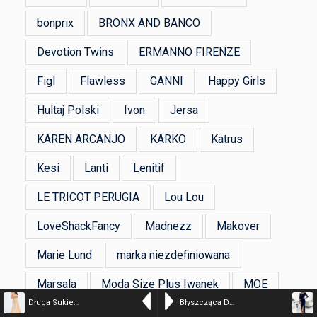
bonprix
BRONX AND BANCO
Devotion Twins
ERMANNO FIRENZE
Figl
Flawless
GANNI
Happy Girls
Hultaj Polski
Ivon
Jersa
KAREN ARCANJO
KARKO
Katrus
Kesi
Lanti
Lenitif
LE TRICOT PERUGIA
Lou Lou
LoveShackFancy
Madnezz
Makover
Marie Lund
marka niezdefiniowana
Marsala
Moda Size Plus Iwanek
MOE
Długa Sukienka na Cienkich Ramiączkach z Rozcięciem – Beżowa
Błyszcząca Długa Sukienka z Rozcięciem na Nodze – Granatowa
Moodo
Nife
Numoco