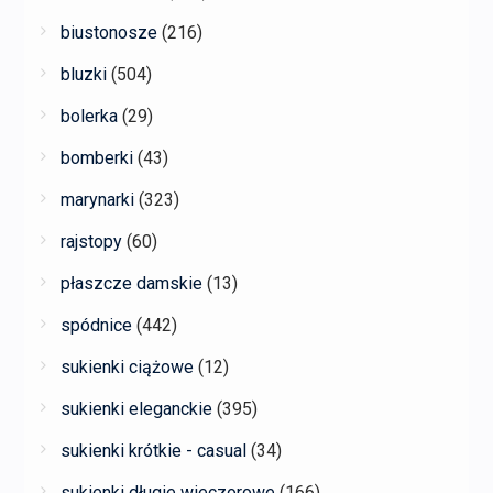
biustonosze
(216)
bluzki
(504)
bolerka
(29)
bomberki
(43)
marynarki
(323)
rajstopy
(60)
płaszcze damskie
(13)
spódnice
(442)
sukienki ciążowe
(12)
sukienki eleganckie
(395)
sukienki krótkie - casual
(34)
sukienki długie wieczorowe
(166)