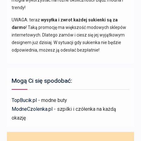
mogła wykorzystać na różne okoliczności! Bądź modna i
trendy!
UWAGA: teraz
wysyłka i zwrot każdej sukienki są za
darmo
! Taką promocję ma większość modowych sklepów
internetowych. Dlatego zamów i ciesz się jej wyjątkowym
designem już dzisiaj. W sytuacji gdy sukienka nie będzie
odpowiednia, możesz ją odesłać bezpłatnie!
Mogą Ci się spodobać:
TopBucik.pl
- modne buty
ModneCzolenka.pl
- szpilki i czółenka na każdą
okazję