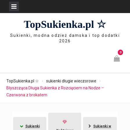
Skip
TopSukienka.pl ☆
to
content
Sukienki, modna odzież damska i top dodatki
2026
0
TopSukienka.pl ☆
sukienki długie wieczorowe
Błyszcząca Długa Sukienka z Rozcięciem na Nodze –
Czerwona z brokatem
Sukienki
Sukienki w