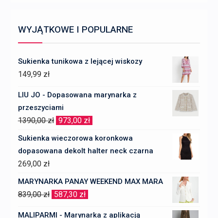
WYJĄTKOWE I POPULARNE
Sukienka tunikowa z lejącej wiskozy
149,99
zł
LIU JO - Dopasowana marynarka z
przeszyciami
Pierwotna
Aktualna
1390,00
zł
973,00
zł
cena
cena
Sukienka wieczorowa koronkowa
wynosiła:
wynosi:
dopasowana dekolt halter neck czarna
1390,00 zł.
973,00 zł.
269,00
zł
MARYNARKA PANAY WEEKEND MAX MARA
Pierwotna
Aktualna
839,00
zł
587,30
zł
cena
cena
MALIPARMI - Marynarka z aplikacją