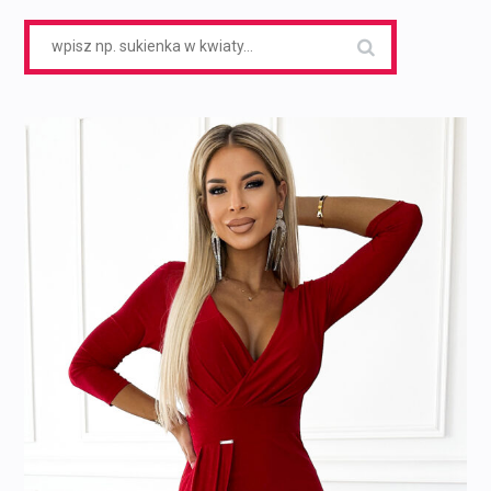
Search
for: