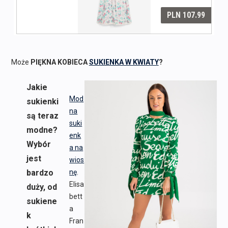
Może
PIĘKNA KOBIECA
SUKIENKA W KWIATY
?
Jakie
Mod
sukienki
na
są teraz
suki
modne?
enk
Wybór
a na
jest
wios
bardzo
nę
.
Elisa
duży, od
bett
sukiene
a
k
Fran