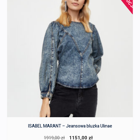
ISABEL MARANT – Jeansowa bluzka Ulinae
Pierwotna
Aktualna
1919,00
zł
1151,00
zł