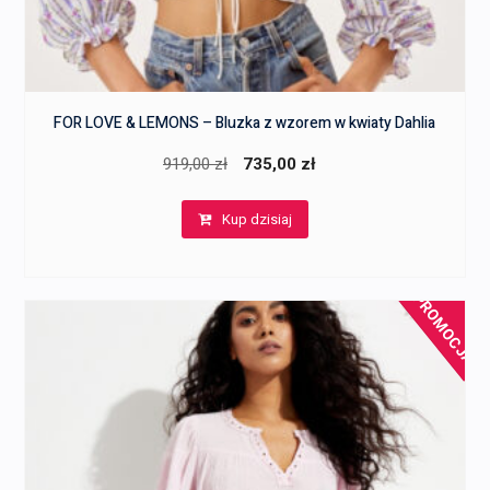
FOR LOVE & LEMONS – Bluzka z wzorem w kwiaty Dahlia
Pierwotna
Aktualna
919,00
zł
735,00
zł
cena
cena
Kup dzisiaj
wynosiła:
wynosi:
919,00 zł.
735,00 zł.
PROMOCJA!