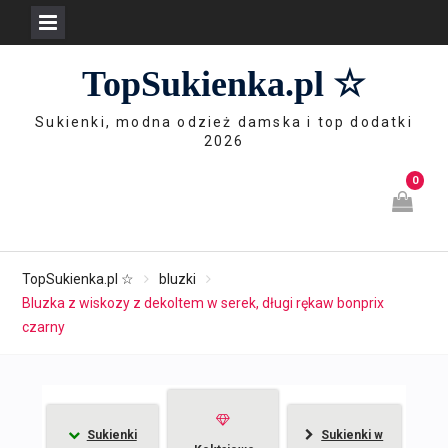
Skip
TopSukienka.pl ☆
to
content
Sukienki, modna odzież damska i top dodatki
2026
0
TopSukienka.pl ☆
bluzki
Bluzka z wiskozy z dekoltem w serek, długi rękaw bonprix
czarny
Sukienki
Sukienki w