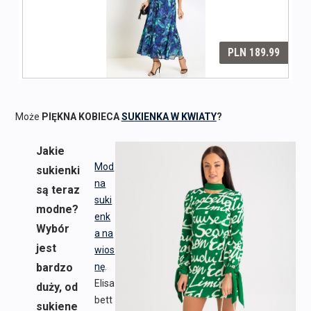
Może
PIĘKNA KOBIECA
SUKIENKA W KWIATY
?
Jakie
Mod
sukienki
na
są teraz
suki
modne?
enk
Wybór
a na
jest
wios
bardzo
nę
.
Elisa
duży, od
bett
sukiene