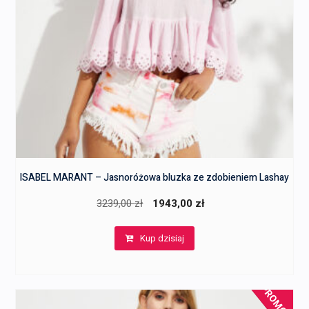
ISABEL MARANT – Jasnoróżowa bluzka ze zdobieniem Lashay
Pierwotna
Aktualna
3239,00
zł
1943,00
zł
cena
cena
Kup dzisiaj
wynosiła:
wynosi:
3239,00 zł.
1943,00 zł.
PROMOCJA!