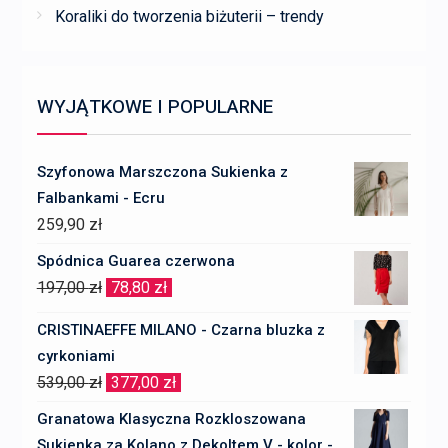
Koraliki do tworzenia biżuterii – trendy
WYJĄTKOWE I POPULARNE
Szyfonowa Marszczona Sukienka z
Falbankami - Ecru
259,90
zł
Spódnica Guarea czerwona
Pierwotna
Aktualna
197,00
zł
78,80
zł
cena
cena
CRISTINAEFFE MILANO - Czarna bluzka z
wynosiła:
wynosi:
cyrkoniami
197,00 zł.
78,80 zł.
Pierwotna
Aktualna
539,00
zł
377,00
zł
cena
cena
Granatowa Klasyczna Rozkloszowana
wynosiła:
wynosi:
Sukienka za Kolano z Dekoltem V - kolor -