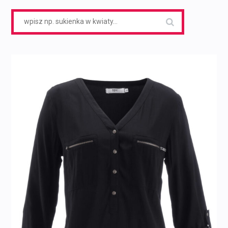
Search
for: