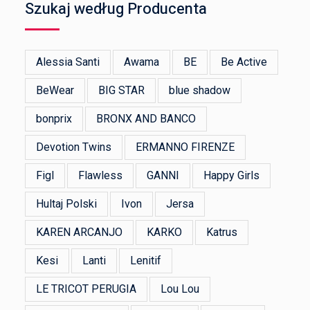
Szukaj według Producenta
Alessia Santi
Awama
BE
Be Active
BeWear
BIG STAR
blue shadow
bonprix
BRONX AND BANCO
Devotion Twins
ERMANNO FIRENZE
Figl
Flawless
GANNI
Happy Girls
Hultaj Polski
Ivon
Jersa
KAREN ARCANJO
KARKO
Katrus
Kesi
Lanti
Lenitif
LE TRICOT PERUGIA
Lou Lou