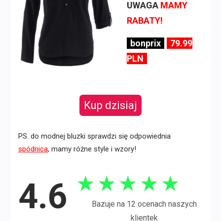
UWAGA
MAMY
RABATY!
bonprix
79.99
PLN
Kup dzisiaj
PS. do modnej bluzki sprawdzi się odpowiednia
spódnica
, mamy różne style i wzory!
★
★
★
★
★
4.6
Bazuje na 12 ocenach naszych
klientek