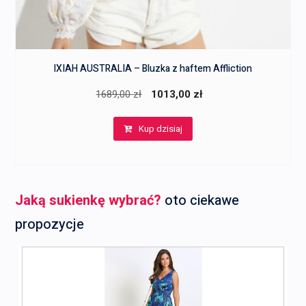
IXIAH AUSTRALIA – Bluzka z haftem Affliction
Pierwotna
Aktualna
1689,00
zł
1013,00
zł
cena
cena
Kup dzisiaj
wynosiła:
wynosi:
1689,00 zł.
1013,00 zł.
Jaką sukienkę wybrać?
oto ciekawe
propozycje