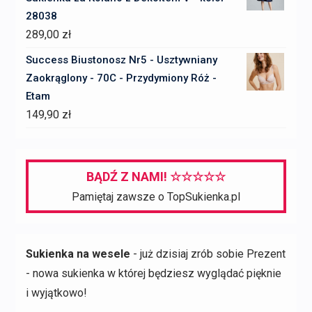
539,00 zł.
377,00 zł.
28038
289,00
zł
Success Biustonosz Nr5 - Usztywniany
Zaokrąglony - 70C - Przydymiony Róż -
Etam
149,90
zł
BĄDŹ Z NAMI! ☆☆☆☆☆
Pamiętaj zawsze o TopSukienka.pl
Sukienka na wesele
- już dzisiaj zrób sobie Prezent
- nowa sukienka w której będziesz wyglądać pięknie
i wyjątkowo!