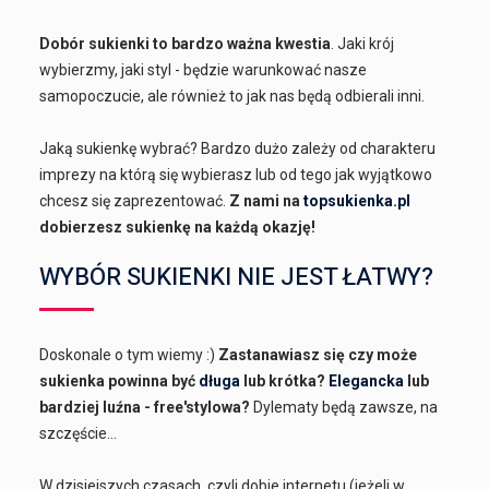
Dobór sukienki to bardzo ważna kwestia
. Jaki krój
wybierzmy, jaki styl - będzie warunkować nasze
samopoczucie, ale również to jak nas będą odbierali inni.
Jaką sukienkę wybrać? Bardzo dużo zależy od charakteru
imprezy na którą się wybierasz lub od tego jak wyjątkowo
chcesz się zaprezentować.
Z nami na
topsukienka.pl
dobierzesz sukienkę na każdą okazję!
WYBÓR SUKIENKI NIE JEST ŁATWY?
Doskonale o tym wiemy :)
Zastanawiasz się czy może
sukienka powinna być
długa
lub krótka?
Elegancka
lub
bardziej luźna - free'stylowa?
Dylematy będą zawsze, na
szczęście...
W dzisiejszych czasach, czyli dobie internetu (jeżeli w