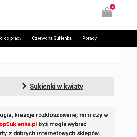
0
ki do pracy
Czerwona Sukienka
Porady
Sukienki w kwiaty
ugie, kreacje rozkloszowane, mini czy w
opSukienka.pl
byś mogła wybrać
ferty z dobrych internetowych sklepów.