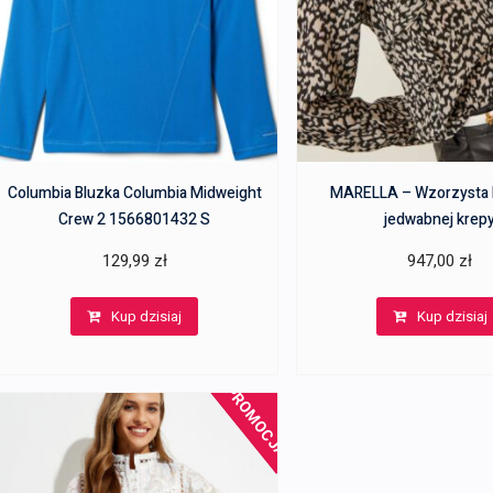
Columbia Bluzka Columbia Midweight
MARELLA – Wzorzysta 
Crew 2 1566801432 S
jedwabnej krep
129,99
zł
947,00
zł
Kup dzisiaj
Kup dzisiaj
PROMOCJA!