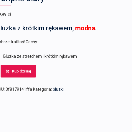
9,99
zł
luzka z krótkim rękawem,
modna
.
brze trafiłaś! Cechy:
Bluzka ze stretchem i krótkim rękawem
Kup dzisiaj
KU:
3f8179141ffa
Kategoria:
bluzki