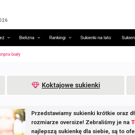
2026
eż
Bielizna
Rankingi
Sukienki na lato
Sukien
nprix biały
Koktajowe sukienki
Przedstawiamy sukienki krótkie oraz dł
rozmiarze oversize! Zebraliśmy je na
T
najlepszą sukienkę dla siebie, są to o