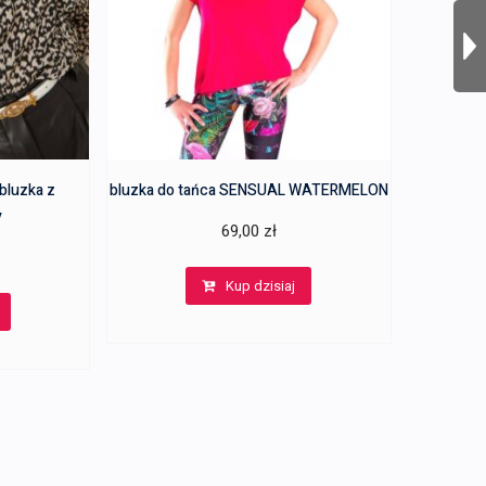
bluzka z
bluzka do tańca SENSUAL WATERMELON
y
69,00
zł
Kup dzisiaj