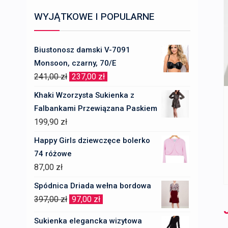
WYJĄTKOWE I POPULARNE
Biustonosz damski V-7091
Monsoon, czarny, 70/E
Pierwotna
Aktualna
241,00
zł
237,00
zł
cena
cena
Khaki Wzorzysta Sukienka z
wynosiła:
wynosi:
Falbankami Przewiązana Paskiem
241,00 zł.
237,00 zł.
199,90
zł
Happy Girls dziewczęce bolerko
74 różowe
87,00
zł
Spódnica Driada wełna bordowa
Pierwotna
Aktualna
397,00
zł
97,00
zł
cena
cena
Sukienka elegancka wizytowa
wynosiła:
wynosi: