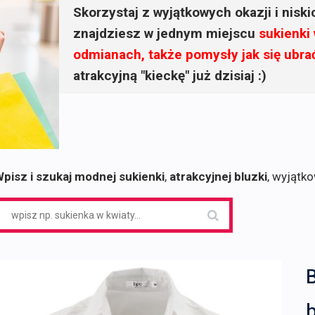
Skorzystaj z wyjątkowych okazji i nisk
znajdziesz w jednym miejscu
sukienki
odmianach, także pomysły jak się ubra
atrakcyjną "kieckę" już dzisiaj :)
pisz i szukaj modnej sukienki
,
atrakcyjnej bluzki
, wyjątk
earch
or:
b