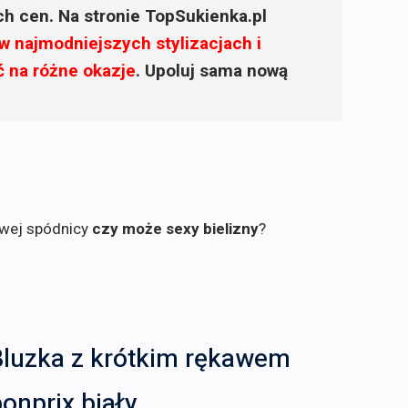
ich cen. Na stronie TopSukienka.pl
w najmodniejszych stylizacjach i
ć na różne okazje
. Upoluj sama nową
owej spódnicy
czy może sexy bielizny
?
Bluzka z krótkim rękawem
onprix biały