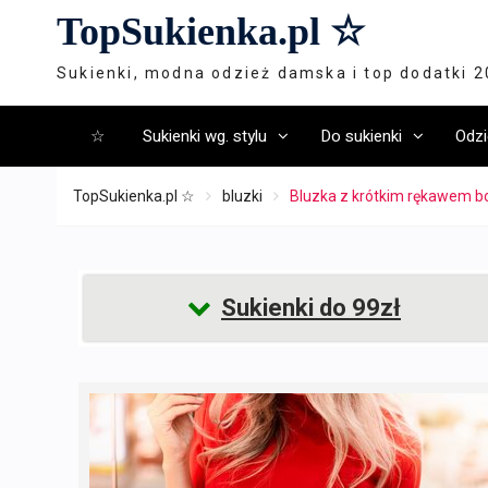
Skip
TopSukienka.pl ☆
to
content
Sukienki, modna odzież damska i top dodatki 
☆
Sukienki wg. stylu
Do sukienki
Odzi
TopSukienka.pl ☆
bluzki
Bluzka z krótkim rękawem bo
Sukienki do 99zł