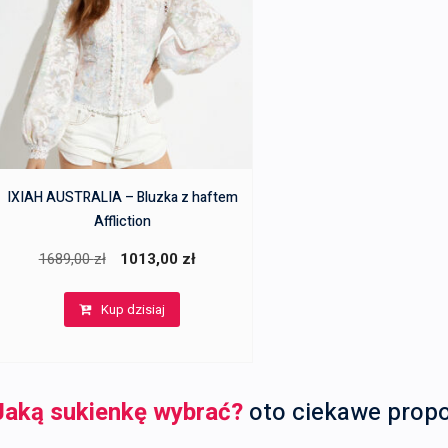
IXIAH AUSTRALIA – Bluzka z haftem
Affliction
Pierwotna
Aktualna
1689,00
zł
1013,00
zł
cena
cena
Kup dzisiaj
wynosiła:
wynosi:
1689,00 zł.
1013,00 zł.
Jaką sukienkę wybrać?
oto ciekawe prop