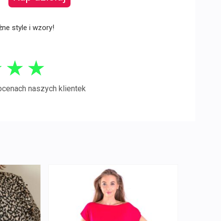
ne style i wzory!
★
★
★
ocenach naszych klientek