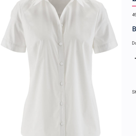
4
B
Do
S