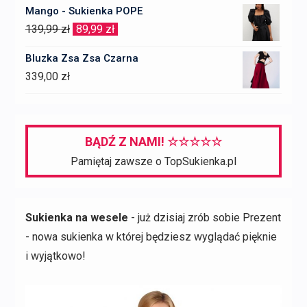
Mango - Sukienka POPE
Pierwotna
Aktualna
139,99
zł
89,99
zł
cena
cena
Bluzka Zsa Zsa Czarna
wynosiła:
wynosi:
339,00
zł
139,99 zł.
89,99 zł.
BĄDŹ Z NAMI! ☆☆☆☆☆
Pamiętaj zawsze o TopSukienka.pl
Sukienka na wesele
- już dzisiaj zrób sobie Prezent
- nowa sukienka w której będziesz wyglądać pięknie
i wyjątkowo!