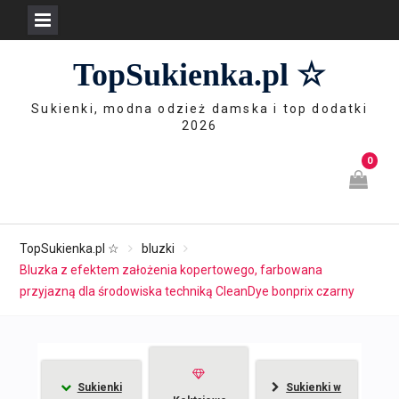
Skip
TopSukienka.pl ☆
to
content
Sukienki, modna odzież damska i top dodatki
2026
0
TopSukienka.pl ☆
bluzki
Bluzka z efektem założenia kopertowego, farbowana
przyjazną dla środowiska techniką CleanDye bonprix czarny
Sukienki
Sukienki w