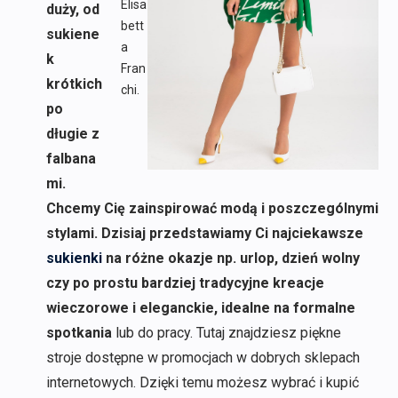
Elisa
duży, od
bett
sukiene
a
k
Fran
krótkich
chi.
po
długie z
falbana
mi.
Chcemy Cię zainspirować modą i poszczególnymi
stylami. Dzisiaj przedstawiamy Ci najciekawsze
sukienki
na różne okazje np. urlop, dzień wolny
czy po prostu bardziej tradycyjne kreacje
wieczorowe i eleganckie, idealne na formalne
spotkania
lub do pracy. Tutaj znajdziesz piękne
stroje dostępne w promocjach w dobrych sklepach
internetowych. Dzięki temu możesz wybrać i kupić