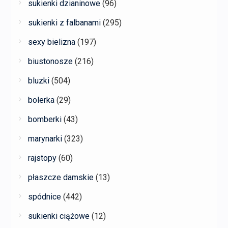
sukienki dzianinowe
(96)
sukienki z falbanami
(295)
sexy bielizna
(197)
biustonosze
(216)
bluzki
(504)
bolerka
(29)
bomberki
(43)
marynarki
(323)
rajstopy
(60)
płaszcze damskie
(13)
spódnice
(442)
sukienki ciążowe
(12)