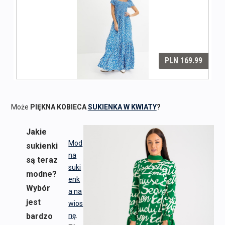
Może
PIĘKNA KOBIECA
SUKIENKA W KWIATY
?
Jakie
Mod
sukienki
na
są teraz
suki
modne?
enk
Wybór
a na
jest
wios
bardzo
nę
.