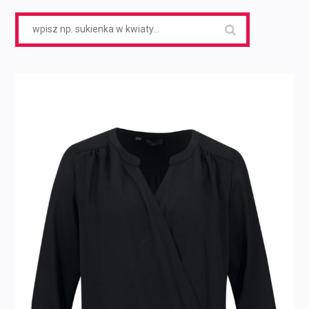
Search
for: