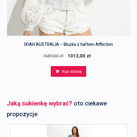
IXIAH AUSTRALIA – Bluzka z haftem Affliction
Pierwotna
Aktualna
1689,00
zł
1013,00
zł
cena
cena
Kup dzisiaj
wynosiła:
wynosi:
1689,00 zł.
1013,00 zł.
Jaką sukienkę wybrać?
oto ciekawe
propozycje