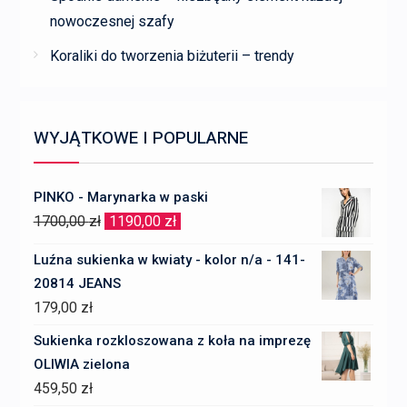
nowoczesnej szafy
Koraliki do tworzenia biżuterii – trendy
WYJĄTKOWE I POPULARNE
PINKO - Marynarka w paski
Pierwotna
Aktualna
1700,00
zł
1190,00
zł
cena
cena
Luźna sukienka w kwiaty - kolor n/a - 141-
wynosiła:
wynosi:
20814 JEANS
1700,00 zł.
1190,00 zł.
179,00
zł
Sukienka rozkloszowana z koła na imprezę
OLIWIA zielona
459,50
zł