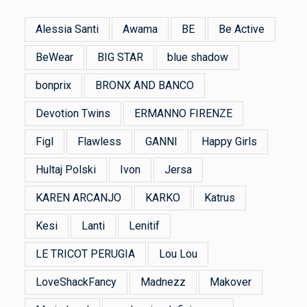
Alessia Santi
Awama
BE
Be Active
BeWear
BIG STAR
blue shadow
bonprix
BRONX AND BANCO
Devotion Twins
ERMANNO FIRENZE
Figl
Flawless
GANNI
Happy Girls
Hultaj Polski
Ivon
Jersa
KAREN ARCANJO
KARKO
Katrus
Kesi
Lanti
Lenitif
LE TRICOT PERUGIA
Lou Lou
LoveShackFancy
Madnezz
Makover