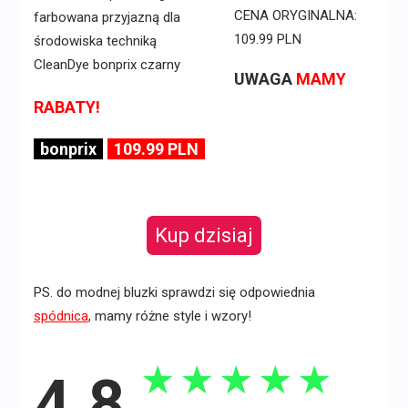
CENA ORYGINALNA:
109.99 PLN
UWAGA
MAMY
RABATY!
bonprix
109.99 PLN
Kup dzisiaj
PS. do modnej bluzki sprawdzi się odpowiednia
spódnica
, mamy różne style i wzory!
★
★
★
★
★
4.8