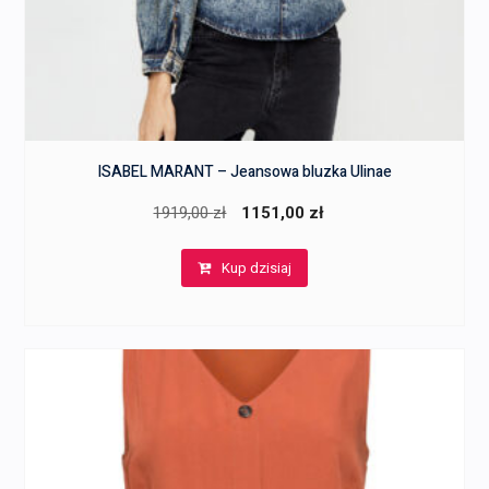
ISABEL MARANT – Jeansowa bluzka Ulinae
Pierwotna
Aktualna
1919,00
zł
1151,00
zł
cena
cena
Kup dzisiaj
wynosiła:
wynosi:
1919,00 zł.
1151,00 zł.