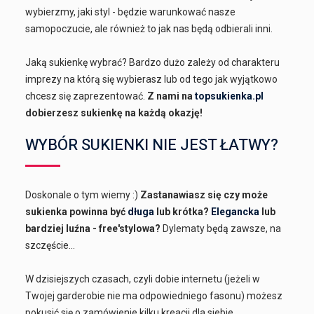
wybierzmy, jaki styl - będzie warunkować nasze
samopoczucie, ale również to jak nas będą odbierali inni.
Jaką sukienkę wybrać? Bardzo dużo zależy od charakteru
imprezy na którą się wybierasz lub od tego jak wyjątkowo
chcesz się zaprezentować.
Z nami na
topsukienka.pl
dobierzesz sukienkę na każdą okazję!
WYBÓR SUKIENKI NIE JEST ŁATWY?
Doskonale o tym wiemy :)
Zastanawiasz się czy może
sukienka powinna być
długa
lub krótka?
Elegancka
lub
bardziej luźna - free'stylowa?
Dylematy będą zawsze, na
szczęście...
W dzisiejszych czasach, czyli dobie internetu (jeżeli w
Twojej garderobie nie ma odpowiedniego fasonu) możesz
pokusić się o zamówienie kilku kreacji dla siebie.