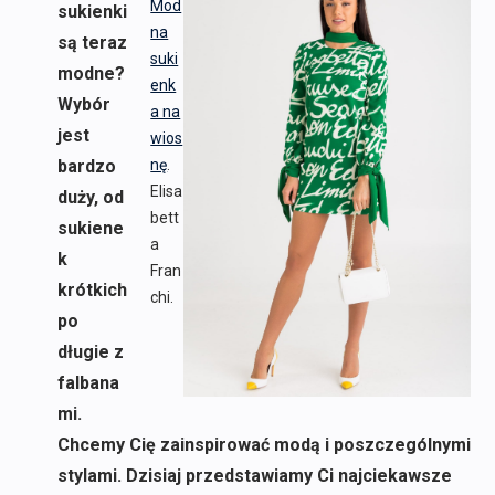
Mod
sukienki
na
są teraz
suki
modne?
enk
Wybór
a na
jest
wios
bardzo
nę
.
Elisa
duży, od
bett
sukiene
a
k
Fran
krótkich
chi.
po
długie z
falbana
mi.
Chcemy Cię zainspirować modą i poszczególnymi
stylami. Dzisiaj przedstawiamy Ci najciekawsze