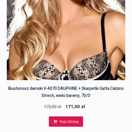
Biustonosz damski V-4070 DAUPHINE + Skarpetki Gatta Calzino
Strech, wielo barwny, 70/D
Pierwotna
Aktualna
172,00
zł
171,00
zł
cena
cena
Kup dzisiaj
wynosiła:
wynosi:
172,00 zł.
171,00 zł.