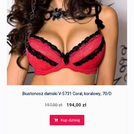
Biustonosz damski V-5731 Coral, koralowy, 70/D
Pierwotna
Aktualna
197,00
zł
194,00
zł
cena
cena
Kup dzisiaj
wynosiła:
wynosi:
197,00 zł.
194,00 zł.