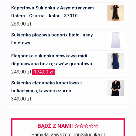
cena
cena
Kopertowa Sukienka z Asymetrycznym
wynosiła:
wynosi:
Dołem - Czarna - kolor - 37010
1850,00 zł.
1295,00 zł.
259,90
zł
Sukienka plażowa bonprix biało-jasny
fioletowy
Elegancka sukienka ołówkowa midi
dopasowana bez rękawów granatowa
Pierwotna
Aktualna
249,00
zł
174,00
zł
cena
cena
Sukienka elegancka kopertowa z
wynosiła:
wynosi:
bufiastymi rękawami czarna
249,00 zł.
174,00 zł.
349,00
zł
BĄDŹ Z NAMI! ☆☆☆☆☆
Pamiętaj zawsze o TopSukienka.pl