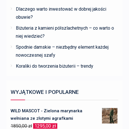
Dlaczego warto inwestować w dobrej jakości
obuwie?
Biżuteria z kamieni półszlachetnych – co warto o
niej wiedzieć?
Spodnie damskie – niezbędny element każdej
nowoczesnej szafy
Koraliki do tworzenia biżuterii – trendy
WYJĄTKOWE I POPULARNE
WILD MASCOT - Zielona marynarka
wełniana ze złotymi agrafkami
Pierwotna
Aktualna
1850,00
zł
1295,00
zł