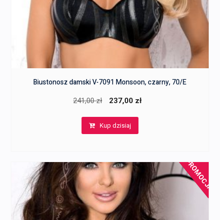
Biustonosz damski V-7091 Monsoon, czarny, 70/E
Pierwotna
Aktualna
241,00
zł
237,00
zł
cena
cena
Kup dzisiaj
wynosiła:
wynosi:
241,00 zł.
237,00 zł.
PROMOCJA!