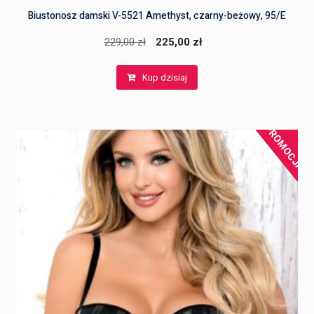
Biustonosz damski V-5521 Amethyst, czarny-beżowy, 95/E
Pierwotna
Aktualna
229,00
zł
225,00
zł
cena
cena
Kup dzisiaj
wynosiła:
wynosi:
229,00 zł.
225,00 zł.
PROMOCJA!