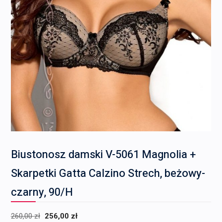
Biustonosz damski V-5061 Magnolia +
Skarpetki Gatta Calzino Strech, beżowy-
czarny, 90/H
Pierwotna
Aktualna
260,00
zł
256,00
zł