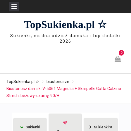
Skip
TopSukienka.pl ☆
to
content
Sukienki, modna odzież damska i top dodatki
2026
0
TopSukienka.pl ☆
biustonosze
Biustonosz damski V-5061 Magnolia + Skarpetki Gatta Calzino
Strech, beżowy-czarny, 90/H
Sukienki
Sukienki w