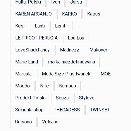
Hultaj Polski
Ivon
Jersa
KAREN ARCANJO
KARKO
Katrus
Kesi
Lanti
Lenitif
LE TRICOT PERUGIA
Lou Lou
LoveShackFancy
Madnezz
Makover
Marie Lund
marka niezdefiniowana
Marsala
Moda Size Plus Iwanek
MOE
Moodo
Nife
Numoco
Produkt Polski
Souza
Stylove
Sukienki.shop
THECADESS
TWINSET
Unisono
Volcano