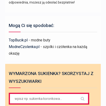
odpowiednia, możesz ją odesłać bezpłatnie!
Mogą Ci się spodobać:
TopBucik.pl
- modne buty
ModneCzolenka.pl
- szpilki i czółenka na każdą
okazję
WYMARZONA SUKIENKA? SKORZYSTAJ Z
WYSZUKIWARKI
Search
for: