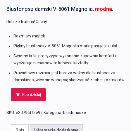
cena
cena
Biustonosz damski V-5061 Magnolia,
modna
.
wynosiła:
wynosi:
260,00 zł.
256,00 zł.
Dobrze trafiłaś! Cechy:
Rozmiary majtek
Piękny biustonosz V-5061 Magnolia marki pasuje jak ulał
Świetny krój i precyzyjne wykonanie zapewnia komfort i
wyczaruje niesamowite kobiece kształty
Prawidłowy rozmiar jest bardzo ważny dla biustonosza
damskiego, więc nie wahaj się skorzystać z tabeli rozmiarów
Kup dzisiaj
SKU:
e3d796ff2e99
Kategoria:
biustonosze
Opis
Informacje dodatkowe