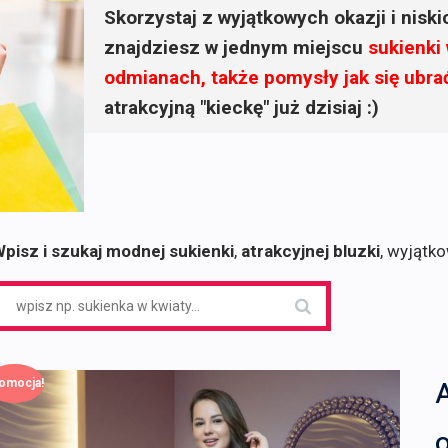
Skorzystaj z wyjątkowych okazji i nisk
znajdziesz w jednym miejscu
sukienki
odmianach, także pomysły jak się ubra
atrakcyjną "kieckę" już dzisiaj :)
pisz i szukaj modnej sukienki
,
atrakcyjnej bluzki
, wyjątk
earch
or:
omocja!