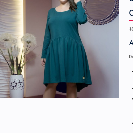
1
A
Do