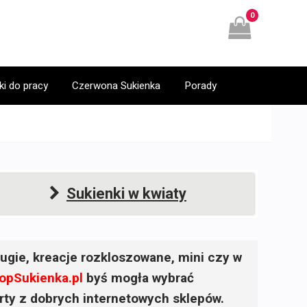
0
ki do pracy
Czerwona Sukienka
Porady
Sukienki w kwiaty
ugie, kreacje rozkloszowane, mini czy w
opSukienka.pl
byś mogła wybrać
ferty z dobrych internetowych sklepów.