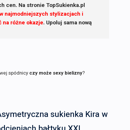
ich cen. Na stronie TopSukienka.pl
w najmodniejszych stylizacjach i
ć na różne okazje
. Upoluj sama nową
owej spódnicy
czy może sexy bielizny
?
Asymetryczna sukienka Kira w
odcieniach bałtyku XXL