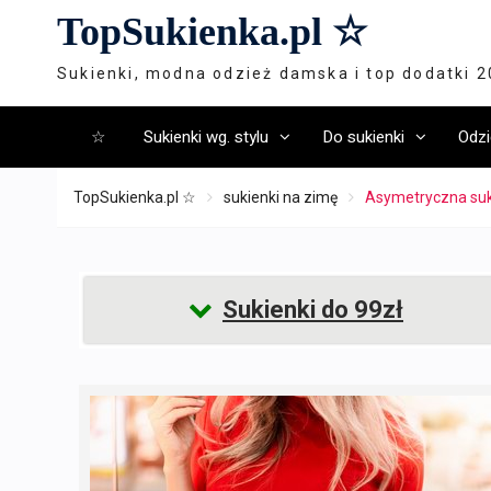
Skip
TopSukienka.pl ☆
to
content
Sukienki, modna odzież damska i top dodatki 
☆
Sukienki wg. stylu
Do sukienki
Odzi
TopSukienka.pl ☆
sukienki na zimę
Asymetryczna suk
Sukienki do 99zł