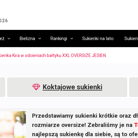
2026
eż
Bielizna
Rankingi
Sukienki na lato
Sukien
ienka Kira w odcieniach bałtyku XXL OVERSIZE JESIEŃ
Koktajowe sukienki
Przedstawiamy sukienki krótkie oraz dł
rozmiarze oversize! Zebraliśmy je na
T
najlepszą sukienkę dla siebie, są to o