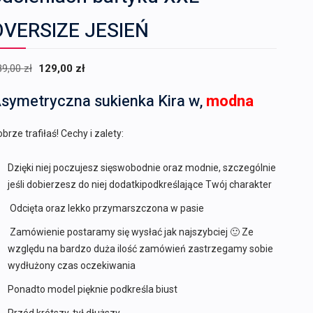
OVERSIZE JESIEŃ
Pierwotna
Aktualna
89,00
zł
129,00
zł
cena
cena
symetryczna sukienka Kira w,
modna
wynosiła:
wynosi:
189,00 zł.
129,00 zł.
brze trafiłaś! Cechy i zalety:
Dzięki niej poczujesz sięswobodnie oraz modnie, szczególnie
jeśli dobierzesz do niej dodatkipodkreślające Twój charakter
Odcięta oraz lekko przymarszczona w pasie
Zamówienie postaramy się wysłać jak najszybciej 🙂 Ze
względu na bardzo duża ilość zamówień zastrzegamy sobie
wydłużony czas oczekiwania
Ponadto model pięknie podkreśla biust