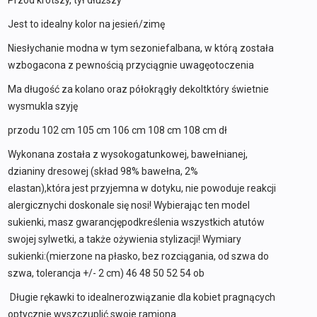
Przód krótszy, tył dłuższy
Jest to idealny kolor na jesień/zimę
Niesłychanie modna w tym sezoniefalbana, w którą została
wzbogacona z pewnością przyciągnie uwagęotoczenia
Ma długość za kolano oraz półokrągły dekoltktóry świetnie
wysmukla szyję
przodu 102 cm 105 cm 106 cm 108 cm 108 cm dł
Wykonana została z wysokogatunkowej, bawełnianej,
dzianiny dresowej (skład 98% bawełna, 2%
elastan),która jest przyjemna w dotyku, nie powoduje reakcji
alergicznychi doskonale się nosi! Wybierając ten model
sukienki, masz gwarancjępodkreślenia wszystkich atutów
swojej sylwetki, a także ożywienia stylizacji! Wymiary
sukienki:(mierzone na płasko, bez rozciągania, od szwa do
szwa, tolerancja +/- 2 cm) 46 48 50 52 54 ob
Długie rękawki to idealnerozwiązanie dla kobiet pragnących
optycznie wyszczuplić swoje ramiona