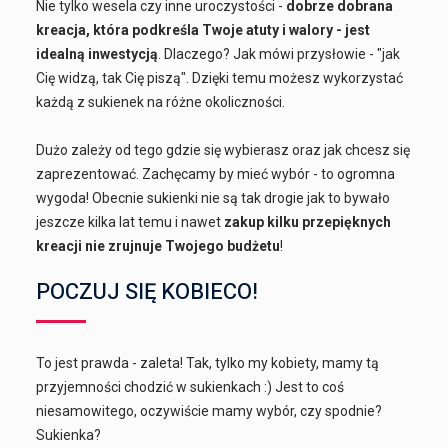
Nie tylko wesela czy inne uroczystości -
dobrze dobrana
kreacja, która podkreśla Twoje atuty i walory - jest
idealną inwestycją
. Dlaczego? Jak mówi przysłowie - "jak
Cię widzą, tak Cię piszą". Dzięki temu możesz wykorzystać
każdą z sukienek na różne okoliczności.
Dużo zależy od tego gdzie się wybierasz oraz jak chcesz się
zaprezentować. Zachęcamy by mieć wybór - to ogromna
wygoda! Obecnie sukienki nie są tak drogie jak to bywało
jeszcze kilka lat temu i nawet
zakup kilku przepięknych
kreacji nie zrujnuje Twojego budżetu
!
POCZUJ SIĘ KOBIECO!
To jest prawda - zaleta! Tak, tylko my kobiety, mamy tą
przyjemności chodzić w sukienkach :) Jest to coś
niesamowitego, oczywiście mamy wybór, czy spodnie?
Sukienka?