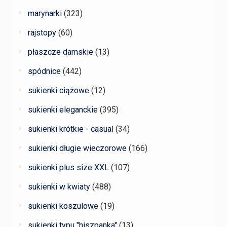
marynarki
(323)
rajstopy
(60)
płaszcze damskie
(13)
spódnice
(442)
sukienki ciążowe
(12)
sukienki eleganckie
(395)
sukienki krótkie - casual
(34)
sukienki długie wieczorowe
(166)
sukienki plus size XXL
(107)
sukienki w kwiaty
(488)
sukienki koszulowe
(19)
sukienki typu "hiszpanka"
(13)