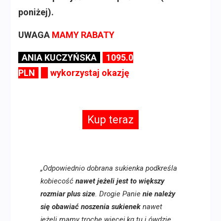
poniżej).
UWAGA
MAMY RABATY
ANIA KUCZYŃSKA
1095.0
PLN
wykorzystaj okazję
Kup teraz
„Odpowiednio dobrana sukienka podkreśla
kobiecość
nawet jeżeli jest to większy
rozmiar plus size
. Drogie Panie
nie należy
się obawiać noszenia sukienek
nawet
jeżeli mamy trochę więcej kg tu i ówdzie.