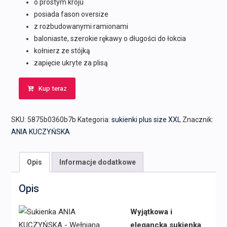
o prostym kroju
posiada fason oversize
z rozbudowanymi ramionami
baloniaste, szerokie rękawy o długości do łokcia
kołnierz ze stójką
zapięcie ukryte za plisą
Kup teraz
SKU:
5875b0360b7b
Kategoria:
sukienki plus size XXL
Znacznik:
ANIA KUCZYŃSKA
Opis
Informacje dodatkowe
Opis
Wyjątkowa i
elegancka sukienka