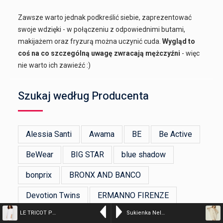
Zawsze warto jednak podkreślić siebie, zaprezentować
swoje wdzięki - w połączeniu z odpowiednimi butami,
makijażem oraz fryzurą można uczynić cuda.
Wygląd to
coś na co szczególną uwagę zwracają mężczyźni
- więc
nie warto ich zawieźć :)
Szukaj według Producenta
Alessia Santi
Awama
BE
Be Active
BeWear
BIG STAR
blue shadow
bonprix
BRONX AND BANCO
Devotion Twins
ERMANNO FIRENZE
LE TRICOT PERUGIA – Lniana sukienka z frędzlami
Sukienka Nelly – jasny beż
Figl
Flawless
GANNI
Happy Girls