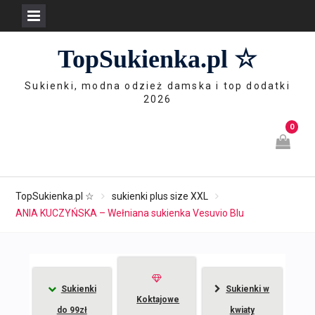
Skip
TopSukienka.pl ☆
to
content
Sukienki, modna odzież damska i top dodatki
2026
0
TopSukienka.pl ☆
sukienki plus size XXL
ANIA KUCZYŃSKA – Wełniana sukienka Vesuvio Blu
Sukienki
Sukienki w
Koktajowe
do 99zł
kwiaty