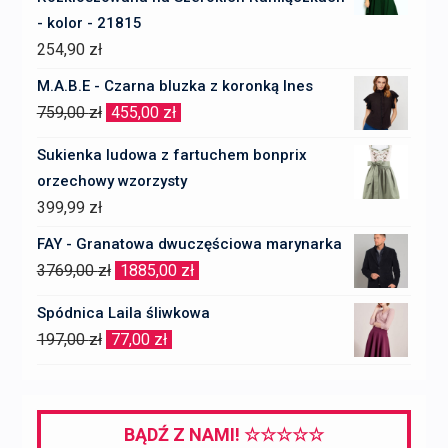
- kolor - 21815
254,90
zł
M.A.B.E - Czarna bluzka z koronką Ines
Pierwotna
Aktualna
759,00
zł
455,00
zł
cena
cena
Sukienka ludowa z fartuchem bonprix
wynosiła:
wynosi:
orzechowy wzorzysty
759,00 zł.
455,00 zł.
399,99
zł
FAY - Granatowa dwuczęściowa marynarka
Pierwotna
Aktualna
3769,00
zł
1885,00
zł
cena
cena
Spódnica Laila śliwkowa
wynosiła:
wynosi:
Pierwotna
Aktualna
197,00
zł
77,00
zł
3769,00 zł.
1885,00 zł.
cena
cena
wynosiła:
wynosi:
197,00 zł.
77,00 zł.
BĄDŹ Z NAMI! ☆☆☆☆☆