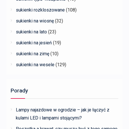
sukienki rozkloszowane
(108)
sukienki na wiosnę
(32)
sukienki na lato
(23)
sukienki na jesień
(19)
sukienki na zimę
(10)
sukienki na wesele
(129)
Porady
Lampy najazdowe w ogrodzie – jak je łączyć z
kulami LED i lampami stojącymi?
Poszetka a krawat: czy muszą być z tego samego