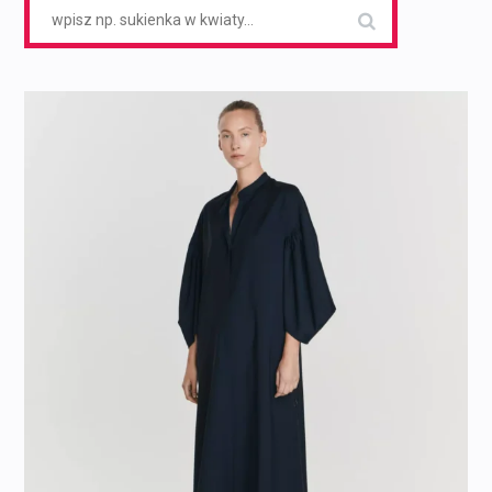
Search
for: