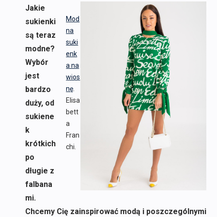
Jakie
Mod
sukienki
na
są teraz
suki
modne?
enk
Wybór
a na
jest
wios
bardzo
nę
.
Elisa
duży, od
bett
sukiene
a
k
Fran
krótkich
chi.
po
długie z
falbana
mi.
Chcemy Cię zainspirować modą i poszczególnymi